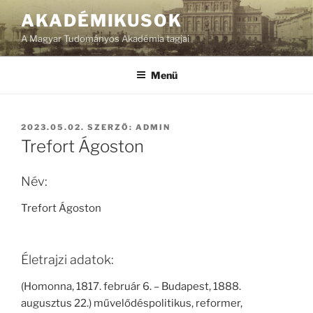
Tartalomhoz
AKADÉMIKUSOK
A Magyar Tudományos Akadémia tagjai
Menü
BEKÜLDVE:
2023.05.02.
SZERZŐ:
ADMIN
Trefort Ágoston
Név:
Trefort Ágoston
Életrajzi adatok:
(Homonna, 1817. február 6. – Budapest, 1888.
augusztus 22.) művelődéspolitikus, reformer,