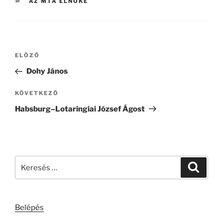
CÍMKÉK
AZ MTA ELNÖKE
Bejegyzés
Korábbi
ELŐZŐ
navigáció
bejegyzés
Dohy János
Következő
KÖVETKEZŐ
bejegyzés
Habsburg–Lotaringiai József Ágost
Keresés
Keresé
a
következő
kifejezésre:
Belépés