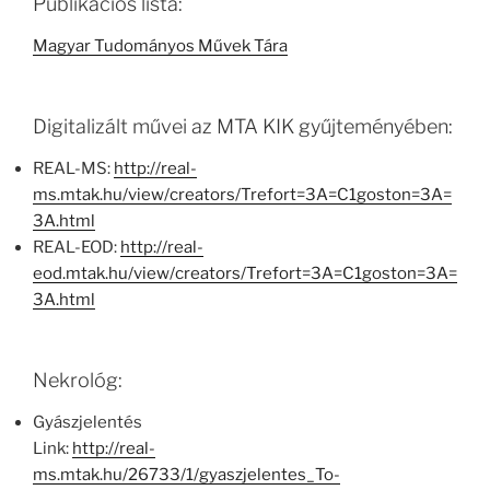
Publikációs lista:
Magyar Tudományos Művek Tára
Digitalizált művei az MTA KIK gyűjteményében:
REAL-MS:
http://real-
ms.mtak.hu/view/creators/Trefort=3A=C1goston=3A=
3A.html
REAL-EOD:
http://real-
eod.mtak.hu/view/creators/Trefort=3A=C1goston=3A=
3A.html
Nekrológ:
Gyászjelentés
Link:
http://real-
ms.mtak.hu/26733/1/gyaszjelentes_To-