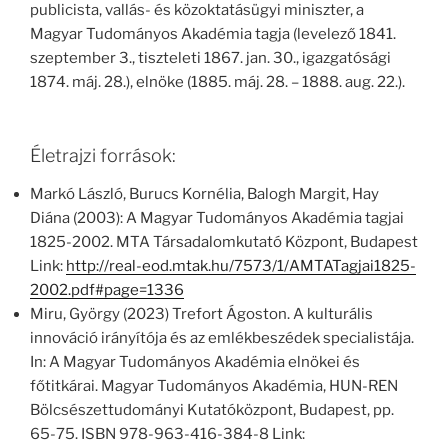
publicista, vallás- és közoktatásügyi miniszter, a
Magyar Tudományos Akadémia tagja (levelező 1841.
szeptember 3., tiszteleti 1867. jan. 30., igazgatósági
1874. máj. 28.), elnöke (1885. máj. 28. – 1888. aug. 22.).
Életrajzi források:
Markó László, Burucs Kornélia, Balogh Margit, Hay
Diána (2003): A Magyar Tudományos Akadémia tagjai
1825-2002. MTA Társadalomkutató Központ, Budapest
Link:
http://real-eod.mtak.hu/7573/1/AMTATagjai1825-
2002.pdf#page=1336
Miru, György (2023) Trefort Ágoston. A kulturális
innováció irányítója és az emlékbeszédek specialistája.
In: A Magyar Tudományos Akadémia elnökei és
főtitkárai. Magyar Tudományos Akadémia, HUN-REN
Bölcsészettudományi Kutatóközpont, Budapest, pp.
65-75. ISBN 978-963-416-384-8 Link: