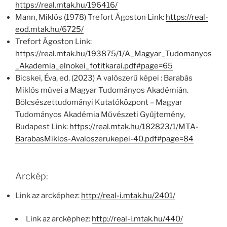
https://real.mtak.hu/196416/
Mann, Miklós (1978) Trefort Ágoston Link:
https://real-
eod.mtak.hu/6725/
Trefort Ágoston Link:
https://real.mtak.hu/193875/1/A_Magyar_Tudomanyos
_Akademia_elnokei_fotitkarai.pdf#page=65
Bicskei, Éva, ed. (2023) A valószerű képei : Barabás
Miklós művei a Magyar Tudományos Akadémián.
Bölcsészettudományi Kutatóközpont – Magyar
Tudományos Akadémia Művészeti Gyűjtemény,
Budapest Link:
https://real.mtak.hu/182823/1/MTA-
BarabasMiklos-Avaloszerukepei-40.pdf#page=84
Arckép:
Link az arcképhez:
http://real-i.mtak.hu/2401/
Link az arcképhez:
http://real-i.mtak.hu/440/