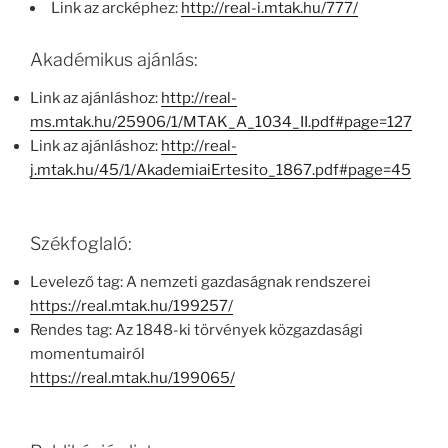
Link az arcképhez:
http://real-i.mtak.hu/777/
Akadémikus ajánlás:
Link az ajánláshoz:
http://real-
ms.mtak.hu/25906/1/MTAK_A_1034_II.pdf#page=127
Link az ajánláshoz:
http://real-
j.mtak.hu/45/1/AkademiaiErtesito_1867.pdf#page=45
Székfoglaló:
Levelező tag: A nemzeti gazdaságnak rendszerei
https://real.mtak.hu/199257/
Rendes tag: Az 1848-ki törvények közgazdasági
momentumairól
https://real.mtak.hu/199065/