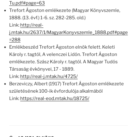
Tu.pdf#page=63
Trefort Ágoston emlékezete (Magyar Könyvszemle,
1888. (13. évf.) 1-6. sz. 282-285. old.)
Link:
http://real-
j.mtak.hu/2637/1/MagyarKonyvszemle_1888.pdf#page
=288
Emlékbeszéd Trefort Ágoston elnök felett. Keleti
Károly r. tagtól, A velenczei Lidón. Trefort Ágoston
emlékezete. Szász Károly r. tagtól. A Magyar Tudós
Társaság évkönyvei, 17 - 1889.
Link:
http://real-j.mtak.hu/4725/
Berzeviczy, Albert (1917) Trefort Ágoston emlékezete
születésének 100-ik évfordulója alkalmából
Link:
https://real-eod.mtak.hu/18725/