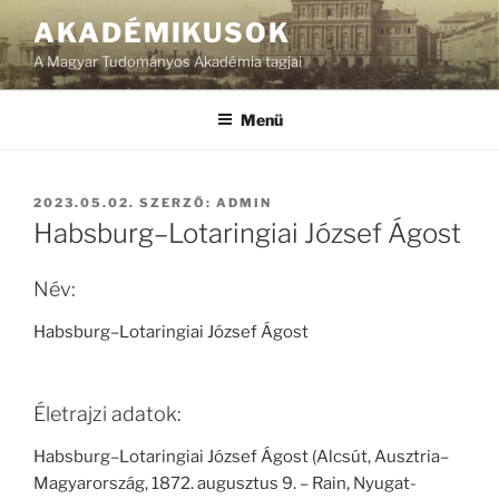
Tartalomhoz
AKADÉMIKUSOK
A Magyar Tudományos Akadémia tagjai
Menü
BEKÜLDVE:
2023.05.02.
SZERZŐ:
ADMIN
Habsburg–Lotaringiai József Ágost
Név:
Habsburg–Lotaringiai József Ágost
Életrajzi adatok:
Habsburg–Lotaringiai József Ágost (Alcsút, Ausztria–
Magyarország, 1872. augusztus 9. – Rain, Nyugat-