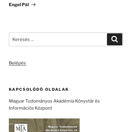
bejegyzés
Engel Pál
Keresés
Keresé
a
következő
kifejezésre:
Belépés
KAPCSOLÓDÓ OLDALAK
Magyar Tudományos Akadémia Könyvtár és
Információs Központ