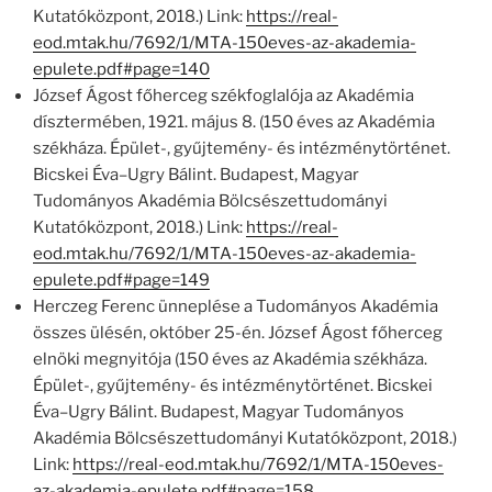
Kutatóközpont, 2018.) Link:
https://real-
eod.mtak.hu/7692/1/MTA-150eves-az-akademia-
epulete.pdf#page=140
József Ágost főherceg székfoglalója az Akadémia
dísztermében, 1921. május 8. (150 éves az Akadémia
székháza. Épület-, gyűjtemény- és intézménytörténet.
Bicskei Éva–Ugry Bálint. Budapest, Magyar
Tudományos Akadémia Bölcsészettudományi
Kutatóközpont, 2018.) Link:
https://real-
eod.mtak.hu/7692/1/MTA-150eves-az-akademia-
epulete.pdf#page=149
Herczeg Ferenc ünneplése a Tudományos Akadémia
összes ülésén, október 25-én. József Ágost főherceg
elnöki megnyitója (150 éves az Akadémia székháza.
Épület-, gyűjtemény- és intézménytörténet. Bicskei
Éva–Ugry Bálint. Budapest, Magyar Tudományos
Akadémia Bölcsészettudományi Kutatóközpont, 2018.)
Link:
https://real-eod.mtak.hu/7692/1/MTA-150eves-
az-akademia-epulete.pdf#page=158