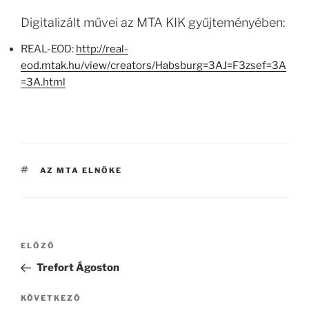
Digitalizált művei az MTA KIK gyűjteményében:
REAL-EOD:
http://real-
eod.mtak.hu/view/creators/Habsburg=3AJ=F3zsef=3A
=3A.html
CÍMKÉK
AZ MTA ELNÖKE
Bejegyzés
Korábbi
ELŐZŐ
navigáció
bejegyzés
Trefort Ágoston
Következő
KÖVETKEZŐ