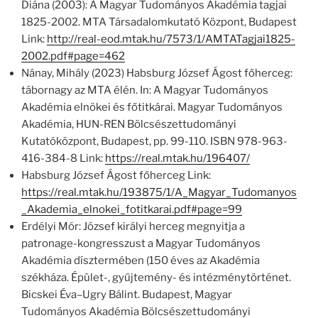
Diána (2003): A Magyar Tudományos Akadémia tagjai
1825-2002. MTA Társadalomkutató Központ, Budapest
Link:
http://real-eod.mtak.hu/7573/1/AMTATagjai1825-
2002.pdf#page=462
Nánay, Mihály (2023) Habsburg József Ágost főherceg:
tábornagy az MTA élén. In: A Magyar Tudományos
Akadémia elnökei és főtitkárai. Magyar Tudományos
Akadémia, HUN-REN Bölcsészettudományi
Kutatóközpont, Budapest, pp. 99-110. ISBN 978-963-
416-384-8 Link:
https://real.mtak.hu/196407/
Habsburg József Ágost főherceg Link:
https://real.mtak.hu/193875/1/A_Magyar_Tudomanyos
_Akademia_elnokei_fotitkarai.pdf#page=99
Erdélyi Mór: József királyi herceg megnyitja a
patronage-kongresszust a Magyar Tudományos
Akadémia dísztermében (150 éves az Akadémia
székháza. Épület-, gyűjtemény- és intézménytörténet.
Bicskei Éva–Ugry Bálint. Budapest, Magyar
Tudományos Akadémia Bölcsészettudományi