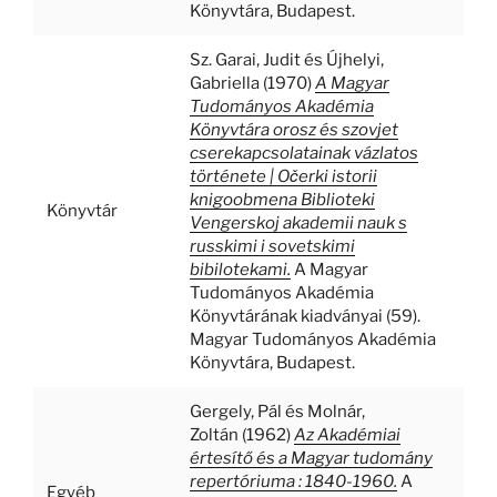
Könyvtára, Budapest.
Sz. Garai, Judit
és
Újhelyi,
Gabriella
(1970)
A Magyar
Tudományos Akadémia
Könyvtára orosz és szovjet
cserekapcsolatainak vázlatos
története | Očerki istorii
knigoobmena Biblioteki
Könyvtár
Vengerskoj akademii nauk s
russkimi i sovetskimi
bibilotekami.
A Magyar
Tudományos Akadémia
Könyvtárának kiadványai (59).
Magyar Tudományos Akadémia
Könyvtára, Budapest.
Gergely, Pál
és
Molnár,
Zoltán
(1962)
Az Akadémiai
értesítő és a Magyar tudomány
repertóriuma : 1840-1960.
A
Egyéb