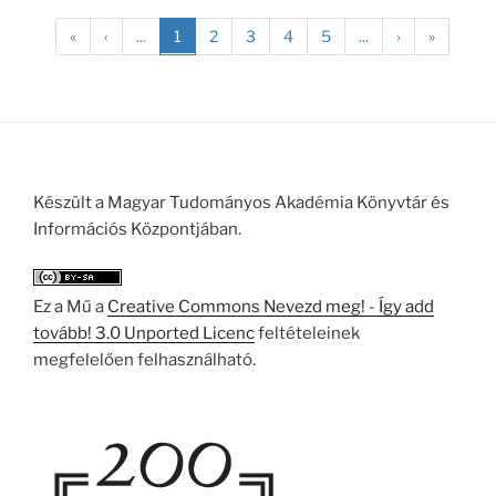
«
‹
...
1
2
3
4
5
...
›
»
Készült a Magyar Tudományos Akadémia Könyvtár és
Információs Központjában.
Ez a Mű a
Creative Commons Nevezd meg! - Így add
tovább! 3.0 Unported Licenc
feltételeinek
megfelelően felhasználható.