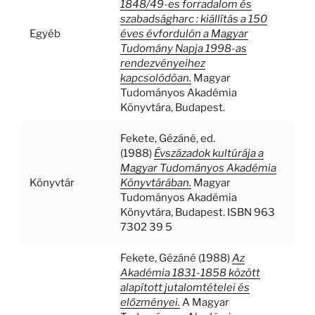
1848/49-es forradalom és
szabadságharc : kiállítás a 150
Egyéb
éves évfordulón a Magyar
Tudomány Napja 1998-as
rendezvényeihez
kapcsolódóan.
Magyar
Tudományos Akadémia
Könyvtára, Budapest.
Fekete, Gézáné
, ed.
(1988)
Évszázadok kultúrája a
Magyar Tudományos Akadémia
Könyvtár
Könyvtárában.
Magyar
Tudományos Akadémia
Könyvtára, Budapest. ISBN 963
7302 39 5
Fekete, Gézáné
(1988)
Az
Akadémia 1831-1858 között
alapított jutalomtételei és
előzményei.
A Magyar