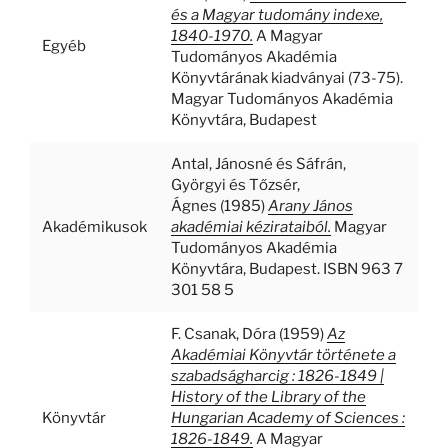
és a Magyar tudomány indexe,
1840-1970.
A Magyar
Egyéb
Tudományos Akadémia
Könyvtárának kiadványai (73-75).
Magyar Tudományos Akadémia
Könyvtára, Budapest
Antal, Jánosné
és
Sáfrán,
Györgyi
és
Tőzsér,
Ágnes
(1985)
Arany János
Akadémikusok
akadémiai kézirataiból.
Magyar
Tudományos Akadémia
Könyvtára, Budapest. ISBN 963 7
301 58 5
F. Csanak, Dóra
(1959)
Az
Akadémiai Könyvtár története a
szabadságharcig : 1826-1849 |
History of the Library of the
Könyvtár
Hungarian Academy of Sciences :
1826-1849.
A Magyar