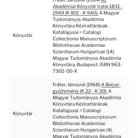
Fráter, Jánosné
(1984)
Az
Akadémiai Könyvtár iratai 1831 -
1949 (K 801 - K 940).
A Magyar
Tudományos Akadémia
Könyvtára Kézirattárának
Katalógusai = Catalogi
Könyvtár
Collectionis Manuscriptorum
Bibliothecae Academiae
Scientiarum Hungaricae (14).
Magyar Tudományos Akadémia
Könyvtára, Budapest. ISBN 963-
7302-00-X
Fráter, Jánosné
(1968)
A Bolyai-
gyűjtemény (K 22 - K 30).
A
Magyar Tudományos Akadémia
Könyvtára Kézirattárának
Katalógusai = Catalogi
Könyvtár
Collectionis Manuscriptorum
Bibliothecae Academiae
Scientiarum Hungaricae (4).
Magyar Tudományos Akadémia