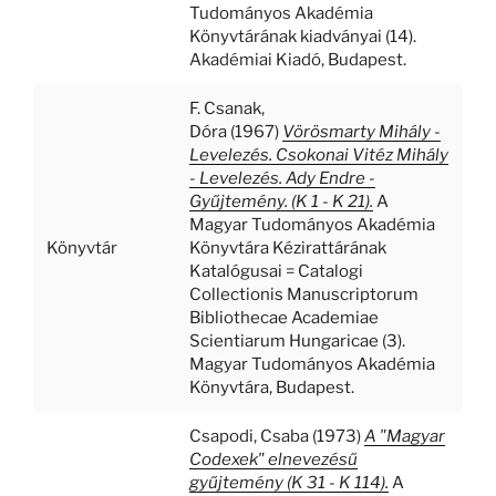
Tudományos Akadémia
Könyvtárának kiadványai (14).
Akadémiai Kiadó, Budapest.
F. Csanak,
Dóra
(1967)
Vörösmarty Mihály -
Levelezés. Csokonai Vitéz Mihály
- Levelezés. Ady Endre -
Gyűjtemény. (K 1 - K 21).
A
Magyar Tudományos Akadémia
Könyvtár
Könyvtára Kézirattárának
Katalógusai = Catalogi
Collectionis Manuscriptorum
Bibliothecae Academiae
Scientiarum Hungaricae (3).
Magyar Tudományos Akadémia
Könyvtára, Budapest.
Csapodi, Csaba
(1973)
A "Magyar
Codexek" elnevezésű
gyűjtemény (K 31 - K 114).
A