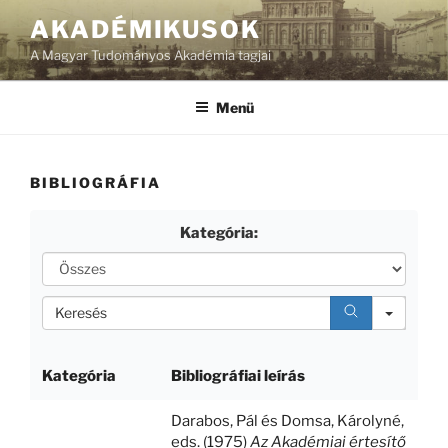
Tartalomhoz
AKADÉMIKUSOK
A Magyar Tudományos Akadémia tagjai
Menü
BIBLIOGRÁFIA
Kategória:
Ö
s
s
S
z
e
e
a
s
r
Kategória
Bibliográfiai leírás
c
h
Darabos, Pál
és
Domsa, Károlyné
,
eds. (1975)
Az Akadémiai értesítő