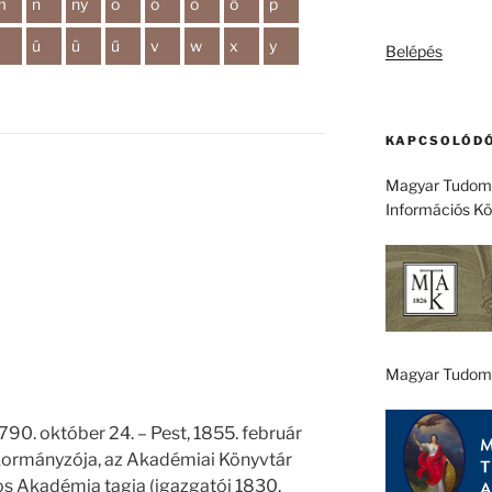
m
n
ny
o
ó
ö
ő
p
kifejezésre:
u
ú
ü
ű
v
w
x
y
Belépés
KAPCSOLÓDÓ
Magyar Tudomá
Információs K
Magyar Tudom
1790. október 24. – Pest, 1855. február
ly kormányzója, az Akadémiai Könyvtár
s Akadémia tagja (igazgatói 1830.