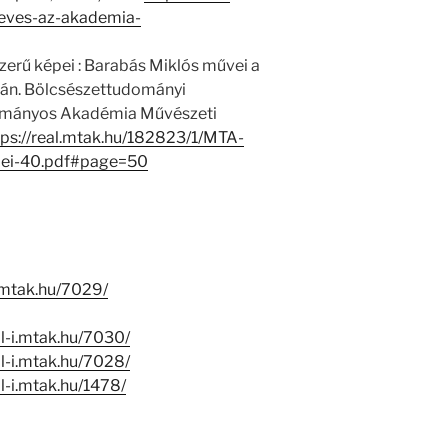
eves-az-akademia-
szerű képei : Barabás Miklós művei a
n. Bölcsészettudományi
ományos Akadémia Művészeti
tps://real.mtak.hu/182823/1/MTA-
pei-40.pdf#page=50
i.mtak.hu/7029/
al-i.mtak.hu/7030/
al-i.mtak.hu/7028/
al-i.mtak.hu/1478/