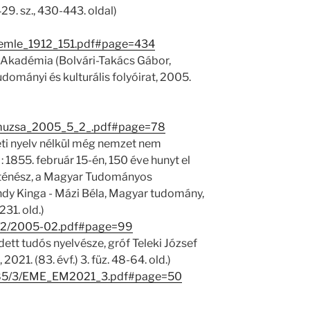
 429. sz., 430-443. oldal)
zemle_1912_151.pdf#page=434
z Akadémia (Bolvári-Takács Gábor,
ományi és kulturális folyóirat, 2005.
_muzsa_2005_5_2_.pdf#page=78
eti nyelv nélkül még nemzet nem
 1855. február 15-én, 150 éve hunyt el
örténész, a Magyar Tudományos
dy Kinga - Mázi Béla, Magyar tudomány,
231. old.)
917/2/2005-02.pdf#page=99
dett tudós nyelvésze, gróf Teleki József
021. (83. évf.) 3. füz. 48-64. old.)
24685/3/EME_EM2021_3.pdf#page=50