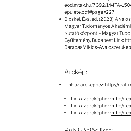
eod.mtak.hu/7692/1/MTA-150
epulete.pdf#page=227
Bicskei, Éva, ed. (2023) A való
Magyar Tudományos Akadémiá
Kutatóközpont – Magyar Tud
Gyűjtemény, Budapest Link:
ht
BarabasMiklos-Avaloszeruke
Arckép:
Link az arcképhez:
http://real-
Link az arcképhez:
http://re
Link az arcképhez:
http://re
Link az arcképhez:
http://re
Publikációs lista: