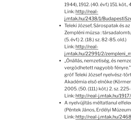
1944), 1912. (40. évf.) 151. köt.,
Link:
http://real-
j.mtak.hu/2438/1/BudapestiS
Teleki József, Sárospatak és a
Zempléni múzsa : társadalomtud
(5. évf.) 2. (18.) sz. 82-85. old.)
Link:
http://real-
j.mtak.hu/22991/2/zempleni
„Önállás, nemzetiség, és nemz
vergõdhetett nagyobb fényre.” :
gróf Teleki József nyelvész-t
Akadémia első elnöke (Körmen
2005. (50. (111.) köt.) 2. sz. 225-
Link:
http://real-j.mtak.hu/1
A nyelvújítás méltatlanul elfele
(Péntek János, Erdélyi Múzeum, 2
Link:
http://real-j.mtak.hu/