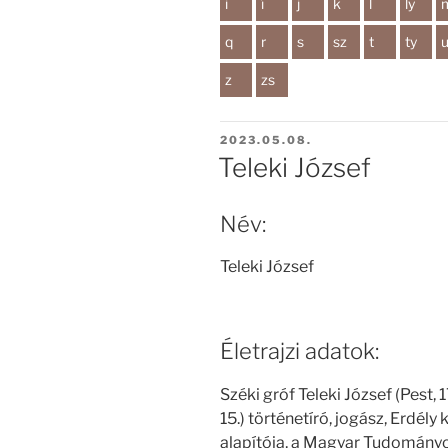
i
í
j
k
l
ly
q
r
s
sz
t
ty
z
zs
BEKÜLDVE:
2023.05.08.
Teleki József
Név:
Teleki József
Életrajzi adatok:
Széki gróf Teleki József (Pest, 
15.) történetíró, jogász, Erdé
alapítója, a Magyar Tudományo