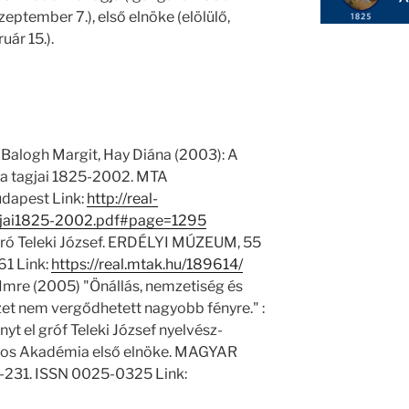
zeptember 7.), első elnöke (elölülő,
uár 15.).
 Balogh Margit, Hay Diána (2003): A
 tagjai 1825-2002. MTA
dapest Link:
http://real-
jai1825-2002.pdf#page=1295
óíró Teleki József. ERDÉLYI MÚZEUM, 55
61 Link:
https://real.mtak.hu/189614/
Imre (2005) "Önállás, nemzetiség és
et nem vergődhetett nagyobb fényre." :
nyt el gróf Teleki József nyelvész-
yos Akadémia első elnöke. MAGYAR
5-231. ISSN 0025-0325 Link: