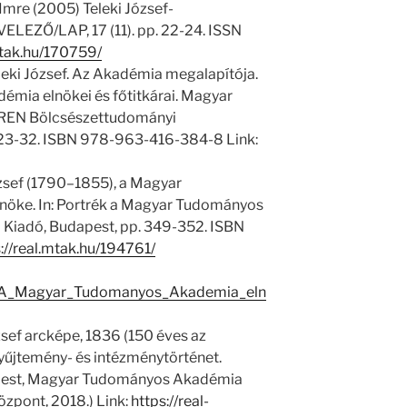
Imre (2005) Teleki József-
ELEZŐ/LAP, 17 (11). pp. 22-24. ISSN
mtak.hu/170759/
eleki József. Az Akadémia megalapítója.
mia elnökei és főtitkárai. Magyar
REN Bölcsészettudományi
 23-32. ISBN 978-963-416-384-8 Link:
zsef (1790–1855), a Magyar
öke. In: Portrék a Magyar Tudományos
 Kiadó, Budapest, pp. 349-352. ISBN
://real.mtak.hu/194761/
/1/A_Magyar_Tudomanyos_Akademia_eln
zsef arcképe, 1836 (150 éves az
yűjtemény- és intézménytörténet.
apest, Magyar Tudományos Akadémia
zpont, 2018.) Link:
https://real-