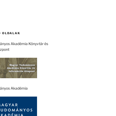
 OLDALAK
nyos Akadémia Könyvtár és
özpont
ányos Akadémia