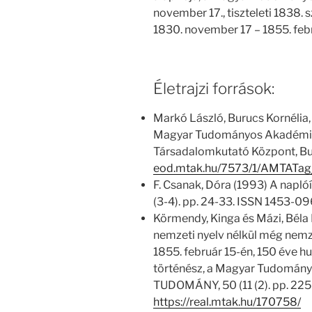
november 17., tiszteleti 1838. s
1830. november 17 – 1855. febr
Életrajzi források:
Markó László, Burucs Kornélia,
Magyar Tudományos Akadémia
Társadalomkutató Központ, Bu
eod.mtak.hu/7573/1/AMTATag
F. Csanak, Dóra (1993) A napl
(3-4). pp. 24-33. ISSN 1453-09
Körmendy, Kinga és Mázi, Béla 
nemzeti nyelv nélkül még nemz
1855. február 15-én, 150 éve hu
történész, a Magyar Tudomán
TUDOMÁNY, 50 (11 (2). pp. 22
https://real.mtak.hu/170758/