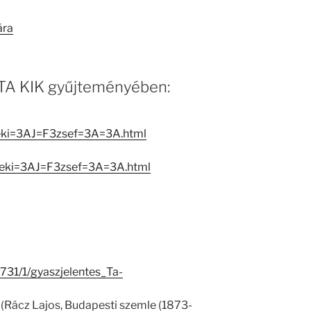
ára
 MTA KIK gyűjteményében:
leki=3AJ=F3zsef=3A=3A.html
eleki=3AJ=F3zsef=3A=3A.html
6731/1/gyaszjelentes_Ta-
 (Rácz Lajos, Budapesti szemle (1873-