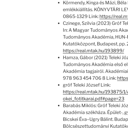
Körmendy, Kinga és Mázi, Béla 
emlékkiállítás. KÖNYVTÁRI LEV
0865-1329 Link:
https://real.
Czinege, Szilvia (2023) Gróf T
In: A Magyar Tudományos Akadé
Tudományos Akadémia, HUN-
Kutatóközpont, Budapest, pp.
https://real.mtak.hu/193899/
Hamza, Gábor (2021) Teleki Jó
Tudományos Akadémia első eln
Akadémia tagjairól. Akadémiai
978 963 454 706 8 Link:
https
gróf Teleki József Link:
https://real.mtak.hu/193875
okei_fotitkarai.pdf#page=23
Barabás Miklós: Gróf Teleki Jó
Akadémia székháza. Épület-, g
Bicskei Éva–Ugry Bálint. Bud
Bölcsészettudományi Kutatókö