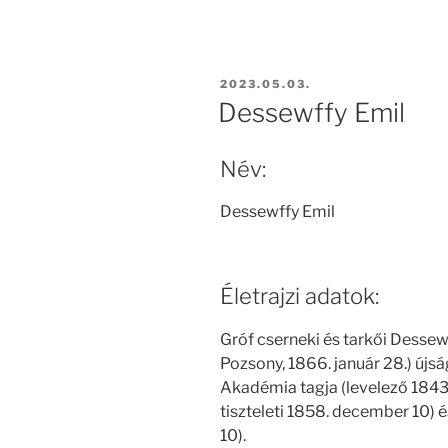
BEKÜLDVE:
2023.05.03.
Dessewffy Emil
Név:
Dessewffy Emil
Életrajzi adatok:
Gróf cserneki és tarkői Dessewf
Pozsony, 1866. január 28.) újs
Akadémia tagja (levelező 1843. 
tiszteleti 1858. december 10) és
10).