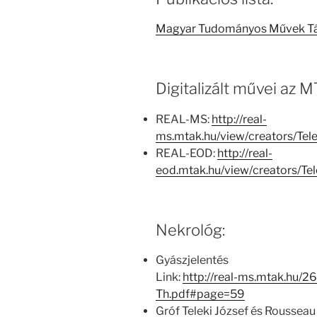
Magyar Tudományos Művek T
Digitalizált művei az
REAL-MS:
http://real-
ms.mtak.hu/view/creators/Te
REAL-EOD:
http://real-
eod.mtak.hu/view/creators/T
Nekrológ:
Gyászjelentés
Link:
http://real-ms.mtak.hu/2
Th.pdf#page=59
Gróf Teleki József és Rousseau