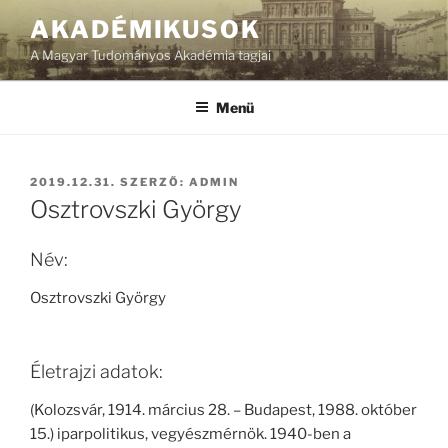
Tartalomhoz
AKADÉMIKUSOK
A Magyar Tudományos Akadémia tagjai
Menü
BEKÜLDVE:
2019.12.31.
SZERZŐ:
ADMIN
Osztrovszki György
Név:
Osztrovszki György
Életrajzi adatok:
(Kolozsvár, 1914. március 28. – Budapest, 1988. október
15.) iparpolitikus, vegyészmérnök. 1940-ben a