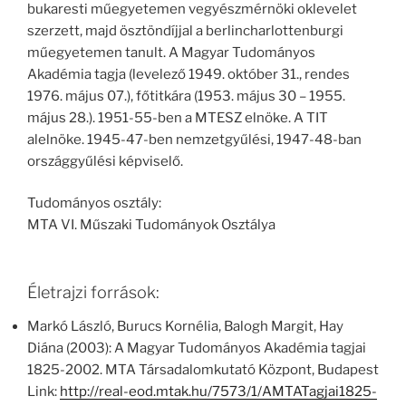
bukaresti műegyetemen vegyészmérnöki oklevelet
szerzett, majd ösztöndíjjal a berlincharlottenburgi
műegyetemen tanult. A Magyar Tudományos
Akadémia tagja (levelező 1949. október 31., rendes
1976. május 07.), főtitkára (1953. május 30 – 1955.
május 28.). 1951-55-ben a MTESZ elnöke. A TIT
alelnöke. 1945-47-ben nemzetgyűlési, 1947-48-ban
országgyűlési képviselő.
Tudományos osztály:
MTA VI. Műszaki Tudományok Osztálya
Életrajzi források:
Markó László, Burucs Kornélia, Balogh Margit, Hay
Diána (2003): A Magyar Tudományos Akadémia tagjai
1825-2002. MTA Társadalomkutató Központ, Budapest
Link:
http://real-eod.mtak.hu/7573/1/AMTATagjai1825-