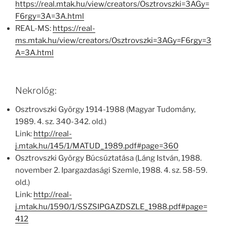
https://real.mtak.hu/view/creators/Osztrovszki=3AGy=
F6rgy=3A=3A.html
REAL-MS:
https://real-
ms.mtak.hu/view/creators/Osztrovszki=3AGy=F6rgy=3
A=3A.html
Nekrológ:
Osztrovszki György 1914-1988 (Magyar Tudomány,
1989. 4. sz. 340-342. old.)
Link:
http://real-
j.mtak.hu/145/1/MATUD_1989.pdf#page=360
Osztrovszki György Búcsúztatása (Láng István, 1988.
november 2. Ipargazdasági Szemle, 1988. 4. sz. 58-59.
old.)
Link:
http://real-
j.mtak.hu/1590/1/SSZSIPGAZDSZLE_1988.pdf#page=
412