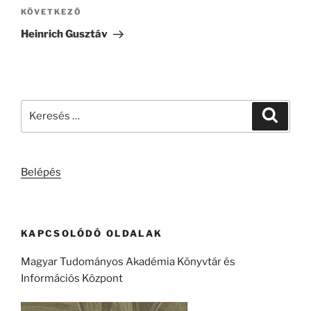
Következő
KÖVETKEZŐ
bejegyzés
Heinrich Gusztáv
Keresés
Keresé
a
következő
kifejezésre:
Belépés
KAPCSOLÓDÓ OLDALAK
Magyar Tudományos Akadémia Könyvtár és
Információs Központ