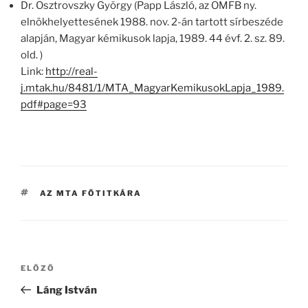
Dr. Osztrovszky György (Papp László, az OMFB ny.
elnökhelyettesének 1988. nov. 2-án tartott sírbeszéde
alapján, Magyar kémikusok lapja, 1989. 44 évf. 2. sz. 89.
old. )
Link:
http://real-
j.mtak.hu/8481/1/MTA_MagyarKemikusokLapja_1989.
pdf#page=93
CÍMKÉK
AZ MTA FŐTITKÁRA
Bejegyzés
Korábbi
ELŐZŐ
navigáció
bejegyzés
Láng István