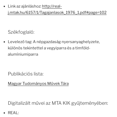
Link az ajánláshoz:
http://real-
j.mtak.hu/6157/1/Tagajanlasok_1976_1.pdf#page=102
Székfoglaló:
Levelező tag: A népgazdaság nyersanyaghelyzete,
különös tekintettel a vegyiparra és a timföld-
alumíniumiparra
Publikációs lista:
Magyar Tudományos Művek Tára
Digitalizált művei az MTA KIK gyűjteményében:
REAL: