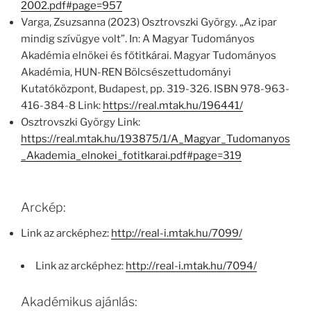
2002.pdf#page=957
Varga, Zsuzsanna (2023) Osztrovszki György. „Az ipar
mindig szívügye volt”. In: A Magyar Tudományos
Akadémia elnökei és főtitkárai. Magyar Tudományos
Akadémia, HUN-REN Bölcsészettudományi
Kutatóközpont, Budapest, pp. 319-326. ISBN 978-963-
416-384-8 Link:
https://real.mtak.hu/196441/
Osztrovszki György Link:
https://real.mtak.hu/193875/1/A_Magyar_Tudomanyos
_Akademia_elnokei_fotitkarai.pdf#page=319
Arckép:
Link az arcképhez:
http://real-i.mtak.hu/7099/
Link az arcképhez:
http://real-i.mtak.hu/7094/
Akadémikus ajánlás: