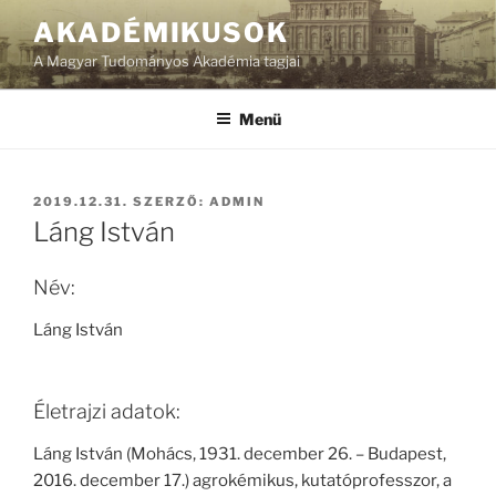
Tartalomhoz
AKADÉMIKUSOK
A Magyar Tudományos Akadémia tagjai
Menü
BEKÜLDVE:
2019.12.31.
SZERZŐ:
ADMIN
Láng István
Név:
Láng István
Életrajzi adatok:
Láng István (Mohács, 1931. december 26. – Budapest,
2016. december 17.) agrokémikus, kutatóprofesszor, a