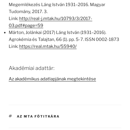
Megemlékezés Láng István 1931–2016. Magyar
Tudomány, 2017. 3.
Link:
http://real-j.mtak.hu/10793/3/2017-
03.pdf#page=59
Márton, Jolánkai (2017) Láng István (1931–2016).
Agrokémia és Talajtan, 66 (1). pp. 5-7. ISSN 0002-1873
Link:
https://real.mtak.hu/55940/
Akadémiai adattár:
Az akadémikus adatlapjának megtekintése
CÍMKÉK
AZ MTA FŐTITKÁRA