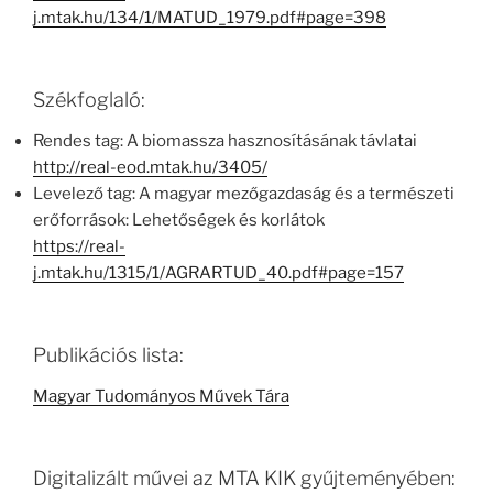
j.mtak.hu/134/1/MATUD_1979.pdf#page=398
Székfoglaló:
Rendes tag: A biomassza hasznosításának távlatai
http://real-eod.mtak.hu/3405/
Levelező tag: A magyar mezőgazdaság és a természeti
erőforrások: Lehetőségek és korlátok
https://real-
j.mtak.hu/1315/1/AGRARTUD_40.pdf#page=157
Publikációs lista:
Magyar Tudományos Művek Tára
Digitalizált művei az MTA KIK gyűjteményében: