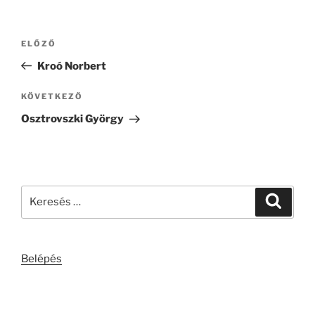
Bejegyzés
Korábbi
ELŐZŐ
navigáció
bejegyzés
Kroó Norbert
Következő
KÖVETKEZŐ
bejegyzés
Osztrovszki György
Keresés
Keresé
a
következő
kifejezésre:
Belépés