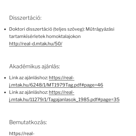
Disszertáció:
Doktori disszertáció (teljes szöveg): Műtrágyázási
tartamkísérletek homoktalajokon
http://real-d.mtak.hu/50/
Akadémikus ajánlás:
Link az ajánláshoz:
https://real-
j.mtak.hu/6248/1/MT1979Tag.pdf#page=46
Link az ajánláshoz:
https://real-
j.mtak.hu/11279/1/Tagajanlasok_1985.pdf#page=35
Bemutatkozás:
https://real-