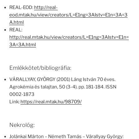
REAL-EOD:
http://real-
eod.mtak.hu/view/creators/L=E1ng=3AIstv=E1n=3A=3
A.html
REAL:
http://real.mtak.hu/view/creators/L=E1ng=3AIstv=E1n=
3A=3A.html
Emlékkötet/bibliográfia:
VÁRALLYAY, GYÖRGY (2001) Láng István 70 éves.
Agrokémia és talajtan, 50 (3-4). pp. 181-184. ISSN
0002-1873
Link:
https://real.mtak.hu/98709/
Nekrológ:
Jolánkai Márton – Németh Tamás – Várallyay György: