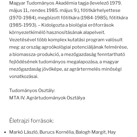
Magyar Tudományos Akadémia tagja (levelező 1979.
május 11., rendes 1985. május 9.), főtitkárhelyettese
(1970-1984), megbízott főtitkára (1984-1985), főtitkára
(1985-1993). – Kidolgozta a biológiai erőforrások
környezetkímélő hasznosításának alapelveit.
Vezetésével több komplex kutatási program valósult
meg: az ország agroökológiai potenciáljának felmérése,
a biomassza-produkció, a mezőgazdaság fenntartható
fejlődésének tudományos megalapozása, a magyar
mezőgazdaság jövőképe, az agrártermelés minőségi
vonatkozásai.
Tudományos Osztály:
MTA IV. Agrártudományok Osztálya
Életrajzi források:
Markó László, Burucs Kornélia, Balogh Margit, Hay