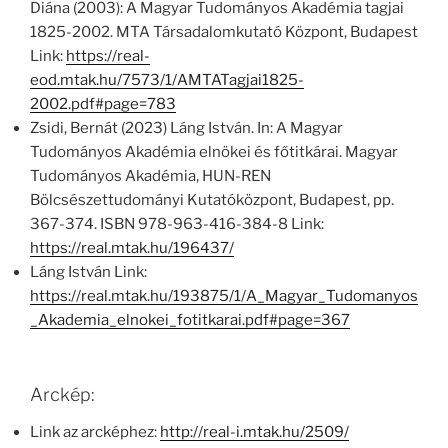
Diána (2003): A Magyar Tudományos Akadémia tagjai
1825-2002. MTA Társadalomkutató Központ, Budapest
Link:
https://real-
eod.mtak.hu/7573/1/AMTATagjai1825-
2002.pdf#page=783
Zsidi, Bernát (2023) Láng István. In: A Magyar
Tudományos Akadémia elnökei és főtitkárai. Magyar
Tudományos Akadémia, HUN-REN
Bölcsészettudományi Kutatóközpont, Budapest, pp.
367-374. ISBN 978-963-416-384-8 Link:
https://real.mtak.hu/196437/
Láng István Link:
https://real.mtak.hu/193875/1/A_Magyar_Tudomanyos
_Akademia_elnokei_fotitkarai.pdf#page=367
Arckép:
Link az arcképhez:
http://real-i.mtak.hu/2509/