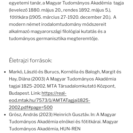
egyetemi tanár, a Magyar Tudományos Akadémia tagja
(levelező 1880. május 20., rendes 1892. május 5.),
főtitkára (1905. március 27-1920. december 20.). A
modern német irodalomtudomány módszereit
alkalmazó magyarországi filológiai kutatás és a
tudományos germanisztika megteremtője.
Életrajzi források:
Markó, László és Burucs, Kornélia és Balogh, Margit és
Hay, Diána (2003) A Magyar Tudományos Akadémia
tagjai 1825-2002. MTA Társadalomkutató Központ,
Budapest. Link:
https://real-
eod.mtak.hu/7573/1/AMTATagjai1825-
2002.pdf#page=500
Grósz, András (2023) Heinrich Gusztáv. In: A Magyar
Tudományos Akadémia elnökei és főtitkárai. Magyar
Tudományos Akadémia, HUN-REN