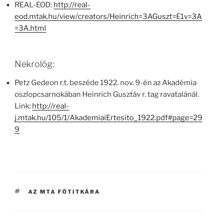
REAL-EOD:
http://real-
eod.mtak.hu/view/creators/Heinrich=3AGuszt=E1v=3A
=3A.html
Nekrológ:
Petz Gedeon r.t. beszéde 1922. nov. 9-én az Akadémia
oszlopcsarnokában Heinrich Gusztáv r. tag ravatalánál.
Link:
http://real-
j.mtak.hu/105/1/AkademiaiErtesito_1922.pdf#page=29
9
CÍMKÉK
AZ MTA FŐTITKÁRA