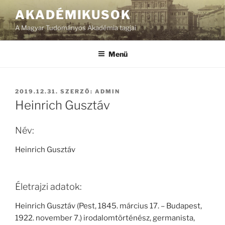
Tartalomhoz
AKADÉMIKUSOK
A Magyar Tudományos Akadémia tagjai
Menü
BEKÜLDVE:
2019.12.31.
SZERZŐ:
ADMIN
Heinrich Gusztáv
Név:
Heinrich Gusztáv
Életrajzi adatok:
Heinrich Gusztáv (Pest, 1845. március 17. – Budapest,
1922. november 7.) irodalomtörténész, germanista,