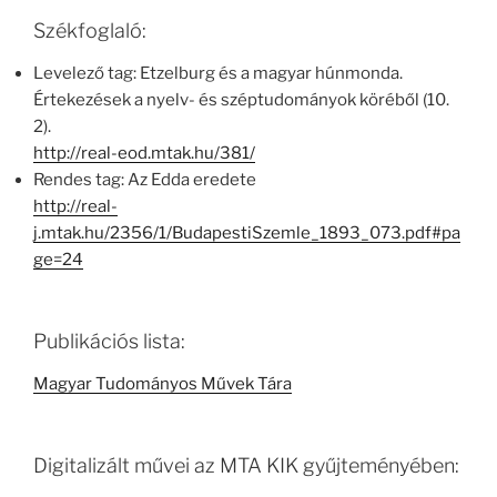
Székfoglaló:
Levelező tag: Etzelburg és a magyar húnmonda.
Értekezések a nyelv- és széptudományok köréből (10.
2).
http://real-eod.mtak.hu/381/
Rendes tag: Az Edda eredete
http://real-
j.mtak.hu/2356/1/BudapestiSzemle_1893_073.pdf#pa
ge=24
Publikációs lista:
Magyar Tudományos Művek Tára
Digitalizált művei az MTA KIK gyűjteményében: