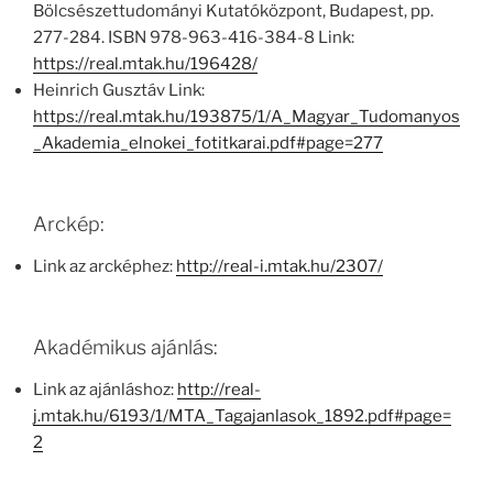
Bölcsészettudományi Kutatóközpont, Budapest, pp.
277-284. ISBN 978-963-416-384-8 Link:
https://real.mtak.hu/196428/
Heinrich Gusztáv Link:
https://real.mtak.hu/193875/1/A_Magyar_Tudomanyos
_Akademia_elnokei_fotitkarai.pdf#page=277
Arckép:
Link az arcképhez:
http://real-i.mtak.hu/2307/
Akadémikus ajánlás:
Link az ajánláshoz:
http://real-
j.mtak.hu/6193/1/MTA_Tagajanlasok_1892.pdf#page=
2