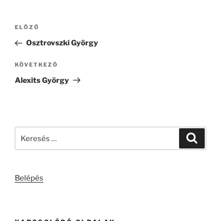
Bejegyzés
Korábbi
ELŐZŐ
navigáció
bejegyzés
Osztrovszki György
Következő
KÖVETKEZŐ
bejegyzés
Alexits György
Keresés
Keresé
a
következő
kifejezésre:
Belépés