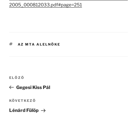
2005_000812033.pdf#page=251
CÍMKÉK
AZ MTA ALELNÖKE
Bejegyzés
Korábbi
ELŐZŐ
navigáció
bejegyzés
Gegesi Kiss Pál
Következő
KÖVETKEZŐ
bejegyzés
Lénárd Fülöp