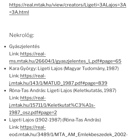
https://real.mtak.hu/view/creators/Ligeti=3ALajos=3A
=3A.html
Nekrológ:
Gyászjelentés
Link:
https://real-
ms.mtak.hu/26604/1/gyaszjelentes_L.pdf#page=65
Kara György: Ligeti Lajos (Magyar Tudomány, 1987)
Link:
https://real-
j.mtak.hu/143/1/MATUD_1987.pdf#page=839
Róna-Tas András: Ligeti Lajos (Keletkutatás, 1987)
Link:
https://real-
j.mtak.hu/15711/1/Keletkutat%C3%A1s-
1987_osz.pdf#page=2
Ligeti Lajos (1902-1987) (Róna-Tas András)
Link:
https://real-
eod.mtak.hu/3489/1/MTA_AM_Emlekbeszedek_2002-