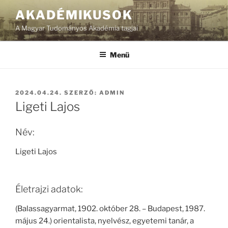
Tartalomhoz
AKADÉMIKUSOK
A Magyar Tudományos Akadémia tagjai
Menü
BEKÜLDVE:
2024.04.24.
SZERZŐ:
ADMIN
Ligeti Lajos
Név:
Ligeti Lajos
Életrajzi adatok:
(Balassagyarmat, 1902. október 28. – Budapest, 1987.
május 24.) orientalista, nyelvész, egyetemi tanár, a