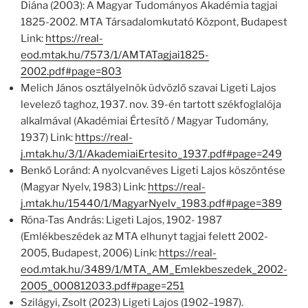
Diána (2003): A Magyar Tudományos Akadémia tagjai
1825-2002. MTA Társadalomkutató Központ, Budapest
Link:
https://real-
eod.mtak.hu/7573/1/AMTATagjai1825-
2002.pdf#page=803
Melich János osztályelnök üdvözlő szavai Ligeti Lajos
levelező taghoz, 1937. nov. 39-én tartott székfoglalója
alkalmával (Akadémiai Értesítő / Magyar Tudomány,
1937) Link:
https://real-
j.mtak.hu/3/1/AkademiaiErtesito_1937.pdf#page=249
Benkő Loránd: A nyolcvanéves Ligeti Lajos köszöntése
(Magyar Nyelv, 1983) Link:
https://real-
j.mtak.hu/15440/1/MagyarNyelv_1983.pdf#page=389
Róna-Tas András: Ligeti Lajos, 1902- 1987
(Emlékbeszédek az MTA elhunyt tagjai felett 2002-
2005, Budapest, 2006) Link:
https://real-
eod.mtak.hu/3489/1/MTA_AM_Emlekbeszedek_2002-
2005_000812033.pdf#page=251
Szilágyi, Zsolt (2023) Ligeti Lajos (1902–1987).