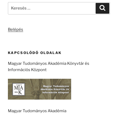
Keresés
Keresé
a
következő
kifejezésre:
Belépés
KAPCSOLÓDÓ OLDALAK
Magyar Tudományos Akadémia Könyvtár és
Információs Központ
Magyar Tudományos Akadémia