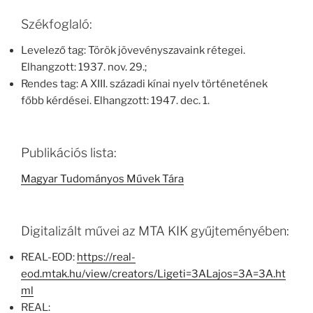
Székfoglaló:
Levelező tag: Török jövevényszavaink rétegei.
Elhangzott: 1937. nov. 29.;
Rendes tag: A XIII. századi kínai nyelv történetének
főbb kérdései. Elhangzott: 1947. dec. 1.
Publikációs lista:
Magyar Tudományos Művek Tára
Digitalizált művei az MTA KIK gyűjteményében:
REAL-EOD:
https://real-
eod.mtak.hu/view/creators/Ligeti=3ALajos=3A=3A.ht
ml
REAL: