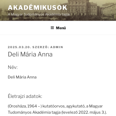
Tartalomhoz
AKADÉMIKUSOK
A Magyar Tudományos Akadémia tagjai
Menü
BEKÜLDVE:
2025.03.20.
SZERZŐ:
ADMIN
Deli Mária Anna
Név:
Deli Mária Anna
Életrajzi adatok:
(Orosháza, 1964 – ) kutatóorvos, agykutató, a Magyar
Tudományos Akadémia tagja (levelező 2022. május 3.).