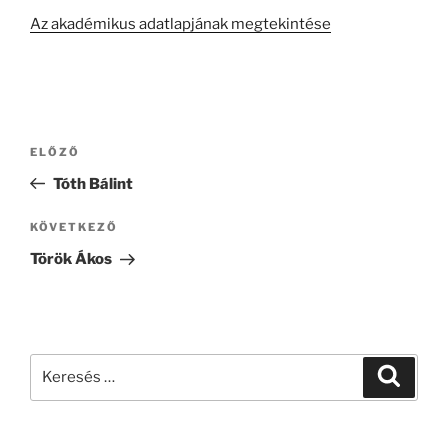
Az akadémikus adatlapjának megtekintése
Bejegyzés
Korábbi
ELŐZŐ
navigáció
bejegyzés
Tóth Bálint
Következő
KÖVETKEZŐ
bejegyzés
Török Ákos
Keresés
Keresé
a
következő
kifejezésre: