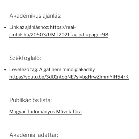
Akadémikus ajánlás:
Link az ajánláshoz:
https://real-
j.mtak.hu/20503/1/MT2021Tag.pdf#page=98
Székfoglaló:
Levelező tag: A gát nem mindig akadály
https://youtu.be/3dlJ1ntoqNE?si=bgHrwZimmYiH54rK
Publikációs lista:
Magyar Tudományos Művek Tára
Akadémiai adattár: