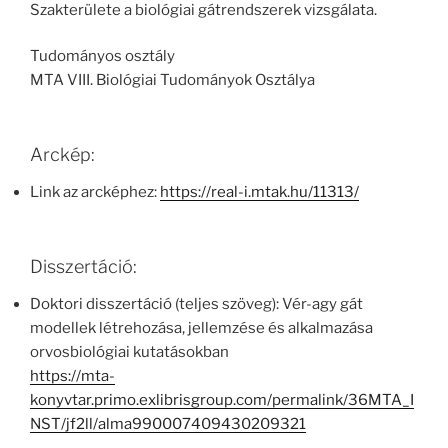
Szakterülete a biológiai gátrendszerek vizsgálata.
Tudományos osztály
MTA VIII. Biológiai Tudományok Osztálya
Arckép:
Link az arcképhez:
https://real-i.mtak.hu/11313/
Disszertáció:
Doktori disszertáció (teljes szöveg): Vér-agy gát
modellek létrehozása, jellemzése és alkalmazása
orvosbiológiai kutatásokban
https://mta-
konyvtar.primo.exlibrisgroup.com/permalink/36MTA_I
NST/jf2ll/alma990007409430209321