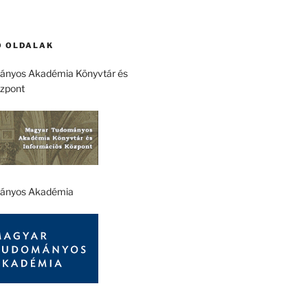
 OLDALAK
nyos Akadémia Könyvtár és
özpont
ányos Akadémia