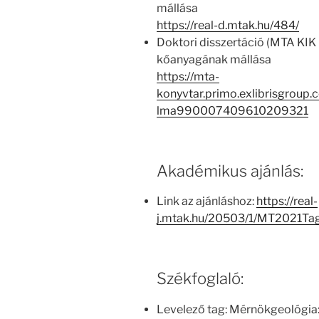
mállása
https://real-d.mtak.hu/484/
Doktori disszertáció (MTA KI
kőanyagának mállása
https://mta-
konyvtar.primo.exlibrisgrou
lma990007409610209321
Akadémikus ajánlás:
Link az ajánláshoz:
https://real-
j.mtak.hu/20503/1/MT2021Ta
Székfoglaló:
Levelező tag: Mérnökgeológia: