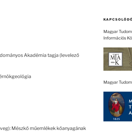
KAPCSOLÓDÓ
Magyar Tudomá
Információs K
udományos Akadémia tagja (levelező
mérnökgeológia
Magyar Tudom
 szöveg): Mészkő műemlékek kőanyagának