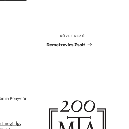
KÖVETKEZŐ
Következő
bejegyzés
Demetrovics Zsolt
émia Könyvtár
 meg! - Így