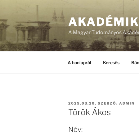
Tartalomhoz
AKADÉMI
A Magyar Tudományos Akadém
A honlapról
Keresés
Bön
BEKÜLDVE:
2025.03.20.
SZERZŐ:
ADMIN
Török Ákos
Név: