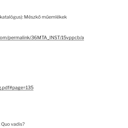
K katalógus): Mészkő műemlékek
p.com/permalink/36MTA_INST/15vppcb/a
g.pdf#page=135
 Quo vadis?