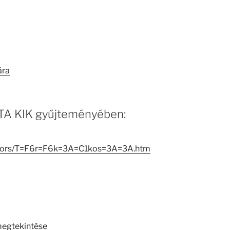
k
ára
 MTA KIK gyűjteményében:
reators/T=F6r=F6k=3A=C1kos=3A=3A.htm
megtekintése