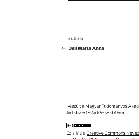
Bejegyzés
Korábbi
ELŐZŐ
navigáció
bejegyzés
Deli Mária Anna
Készült a Magyar Tudományos Akad
és Információs Központjában.
Ez a Mű a
Creative Commons Nevezd