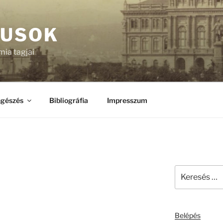
KUSOK
ia tagjai
gészés
Bibliográfia
Impresszum
Keresés
a
következő
kifejezésre:
Belépés