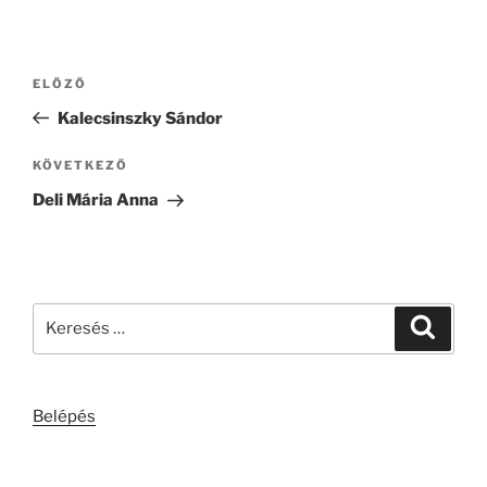
Bejegyzés
Korábbi
ELŐZŐ
navigáció
bejegyzés
Kalecsinszky Sándor
Következő
KÖVETKEZŐ
bejegyzés
Deli Mária Anna
Keresés
Keresé
a
következő
kifejezésre:
Belépés