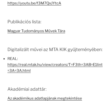
https://youtu.be/f3M7QxJYtcA
Publikációs lista:
Magyar Tudományos Művek Tára
Digitalizált művei az MTA KIK gyűjteményében:
REAL:
https://real.mtak.hu/view/creators/T=F3th=3AB=E1lint
=3A=3A.html
Akadémiai adattár:
Az akadémikus adatlapjának megtekintése