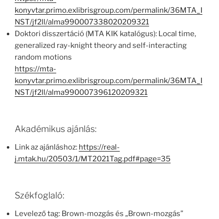
konyvtar.primo.exlibrisgroup.com/permalink/36MTA_I
NST/jf2ll/alma990007338020209321
Doktori disszertáció (MTA KIK katalógus): Local time,
generalized ray-knight theory and self-interacting
random motions
https://mta-
konyvtar.primo.exlibrisgroup.com/permalink/36MTA_I
NST/jf2ll/alma990007396120209321
Akadémikus ajánlás:
Link az ajánláshoz:
https://real-
j.mtak.hu/20503/1/MT2021Tag.pdf#page=35
Székfoglaló:
Levelező tag: Brown-mozgás és „Brown-mozgás”