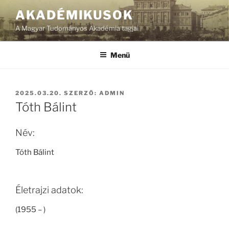
Tartalomhoz
AKADÉMIKUSOK
A Magyar Tudományos Akadémia tagjai
Menü
BEKÜLDVE:
2025.03.20.
SZERZŐ:
ADMIN
Tóth Bálint
Név:
Tóth Bálint
Életrajzi adatok:
(1955 – )