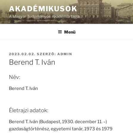
Tartalomhoz
AKADÉMIKUSOK
A Magyar Tudományos Akadémia tagjai
Menü
BEKÜLDVE:
2023.02.02.
SZERZŐ:
ADMIN
Berend T. Iván
Név:
Berend T. Iván
Életrajzi adatok:
Berend T. Iván (Budapest, 1930. december 11. –)
gazdaságtörténész, egyetemi tanár, 1973 és 1979