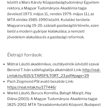
között a Marx Károly Közgazdaságtudományi Egyetem
rektora, a Magyar Tudományos Akadémia tagja
(levelező 1973. május 11., rendes 1979. május 11.), az
MTA elnöke 1985-1990 között. Kutatási területe
Magyarország 19-20. századi gazdaságtörténete, ezen
belül a modern gyáripar kialakulása, a nemzeti
jövedelem alakulása és a gazdasági reformok.
Életrajzi források:
Mátrai László akadémikus, osztályelnök üdvözlő szavai
Berend T. Iván székfoglalója alkalmából Link:
http://real-
j.mtak.hu/615/1/TARSFILTORT_23.pdf#page=29
Pach Zsigmond Pál avató beszéde Link:
https://real.mtak.hu/177446/
Markó László, Burucs Kornélia, Balogh Margit, Hay
Diána (2003): A Magyar Tudományos Akadémia tagjai
1825-2002. MTA Társadalomkutató Központ, Budapest