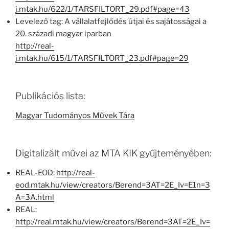
j.mtak.hu/622/1/TARSFILTORT_29.pdf#page=43
Levelező tag: A vállalatfejlődés útjai és sajátosságai a
20. századi magyar iparban
http://real-
j.mtak.hu/615/1/TARSFILTORT_23.pdf#page=29
Publikációs lista:
Magyar Tudományos Művek Tára
Digitalizált művei az MTA KIK gyűjteményében:
REAL-EOD:
http://real-
eod.mtak.hu/view/creators/Berend=3AT=2E_Iv=E1n=3
A=3A.html
REAL:
http://real.mtak.hu/view/creators/Berend=3AT=2E_Iv=