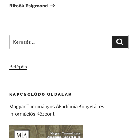
bejegyzés
Ritoók Zsigmond
Keresés
Keresé
a
következő
kifejezésre:
Belépés
KAPCSOLÓDÓ OLDALAK
Magyar Tudományos Akadémia Könyvtár és
Információs Központ