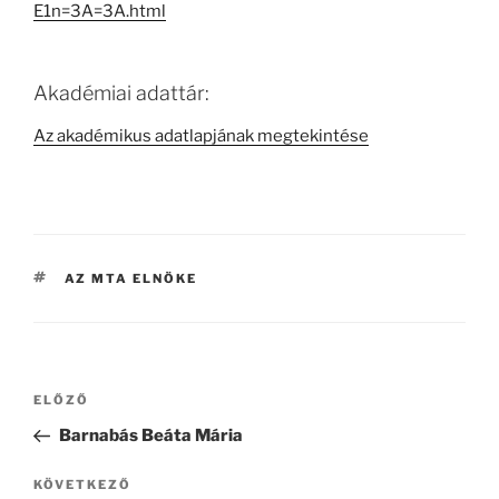
E1n=3A=3A.html
Akadémiai adattár:
Az akadémikus adatlapjának megtekintése
CÍMKÉK
AZ MTA ELNÖKE
Bejegyzés
Korábbi
ELŐZŐ
navigáció
bejegyzés
Barnabás Beáta Mária
Következő
KÖVETKEZŐ