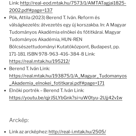
Link:
http://real-eod.mtak.hu/7573/1/AMTATagjai1825-
2002.pdf#page=137
Pók, Attila (2023) Berend T. Iván. Reform és
válságkezelés: átvezetés egy új korszakba. In: A Magyar
Tudományos Akadémia elnökei és főtitkárai. Magyar
Tudományos Akadémia, HUN-REN
Bölcsészettudományi Kutatóközpont, Budapest, pp.
171-181. ISBN 978-963-416-384-8 Link:
https://real.mtak.hu/195212/
Berend T. Iván Link:
https://real.mtak.hu/193875/1/A_Magyar_Tudomanyos
_Akademia_elnokei_fotitkarai.pdf#page=171
Elnöki portrék – Berend T. Iván Link:
https://youtu.be/qjrJSLYbGnk?si=uW0tyu-2Ujj42v1w
Arckép:
Link az arcképhez:
http://real-i.mtak.hu/2505/