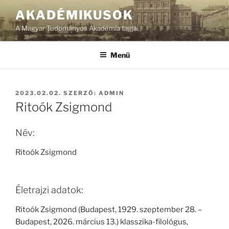
Tartalomhoz
AKADÉMIKUSOK
A Magyar Tudományos Akadémia tagjai
Menü
BEKÜLDVE:
2023.02.02.
SZERZŐ:
ADMIN
Ritoók Zsigmond
Név:
Ritoók Zsigmond
Életrajzi adatok:
Ritoók Zsigmond (Budapest, 1929. szeptember 28. –
Budapest, 2026. március 13.) klasszika-filológus,