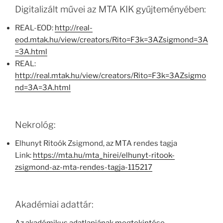
Digitalizált művei az MTA KIK gyűjteményében:
REAL-EOD:
http://real-
eod.mtak.hu/view/creators/Rito=F3k=3AZsigmond=3A
=3A.html
REAL:
http://real.mtak.hu/view/creators/Rito=F3k=3AZsigmo
nd=3A=3A.html
Nekrológ:
Elhunyt Ritoók Zsigmond, az MTA rendes tagja
Link:
https://mta.hu/mta_hirei/elhunyt-ritook-
zsigmond-az-mta-rendes-tagja-115217
Akadémiai adattár: