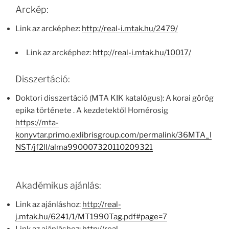
Arckép:
Link az arcképhez:
http://real-i.mtak.hu/2479/
Link az arcképhez:
http://real-i.mtak.hu/10017/
Disszertáció:
Doktori disszertáció (MTA KIK katalógus): A korai görög
epika története . A kezdetektől Homérosig
https://mta-
konyvtar.primo.exlibrisgroup.com/permalink/36MTA_I
NST/jf2ll/alma990007320110209321
Akadémikus ajánlás:
Link az ajánláshoz:
http://real-
j.mtak.hu/6241/1/MT1990Tag.pdf#page=7