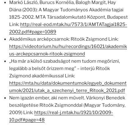
Markó László, Burucs Kornélia, Balogh Margit, Hay
Diána (2003): A Magyar Tudományos Akadémia tagjai
1825-2002. MTA Társadalomkutató Központ, Budapest
Link:
http://real-eod.mtak.hu/7573/1/AMTATagjai1825-
2002.pdf#page=1089
Akadémikus arcképcsarnok: Ritoók Zsigmond Link:
https://videotorium.hu/hu/recordings/16021/akademik
us-arckepcsarnok-ritook-zsigmond
„Ha már a külső szabadságot nem tudom megőrizni,
legalább a belsőt őrizzem meg” – interjú Ritoók
Zsigmond akadémikussal Link:
https://mta.hu/data/dokumentumok/egyeb_dokument
umok/2021/utak_a_szechenyi_terre_Ritook_2021.pdf
Nem igazán ember, aki nem művelt. Várkonyi Benedek
beszélgetése Ritoók Zsigmonddal (Magyar Tudomány,
2009) Link:
https://real-j.mtak.hu/1921/10/2009-
10.pdf#page=48