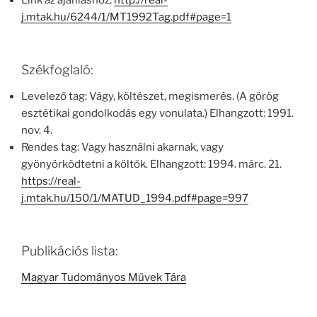
Link az ajánláshoz:
http://real-
j.mtak.hu/6244/1/MT1992Tag.pdf#page=1
Székfoglaló:
Levelező tag: Vágy, költészet, megismerés. (A görög
esztétikai gondolkodás egy vonulata.) Elhangzott: 1991.
nov. 4.
Rendes tag: Vagy használni akarnak, vagy
gyönyörködtetni a költők. Elhangzott: 1994. márc. 21.
https://real-
j.mtak.hu/150/1/MATUD_1994.pdf#page=997
Publikációs lista:
Magyar Tudományos Művek Tára