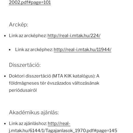
2002.pdf#page=101
Arckép:
Link az arcképhez:
http://real-i.mtak.hu/224/
Link az arcképhez:
http://real-i.mtak.hu/11944/
Disszertáció:
Doktori disszertáció (MTA KIK katalógus): A
földmágneses tér évszázados változásának
periódusairól
Akadémikus ajánlás:
Link az ajánláshoz:
http://real-
j.mtak.hu/6144/1/Tagajanlasok_1970.pdf#page=145