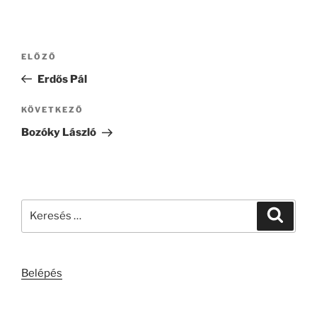
Bejegyzés
Korábbi
ELŐZŐ
navigáció
bejegyzés
Erdős Pál
Következő
KÖVETKEZŐ
bejegyzés
Bozóky László
Keresés
Keresé
a
következő
kifejezésre:
Belépés