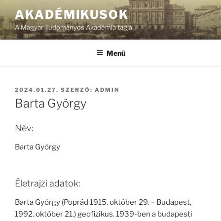
Tartalomhoz
AKADÉMIKUSOK
A Magyar Tudományos Akadémia tagjai
Menü
BEKÜLDVE:
2024.01.27.
SZERZŐ:
ADMIN
Barta György
Név:
Barta György
Életrajzi adatok:
Barta György (Poprád 1915. október 29. – Budapest,
1992. október 21.) geofizikus. 1939-ben a budapesti