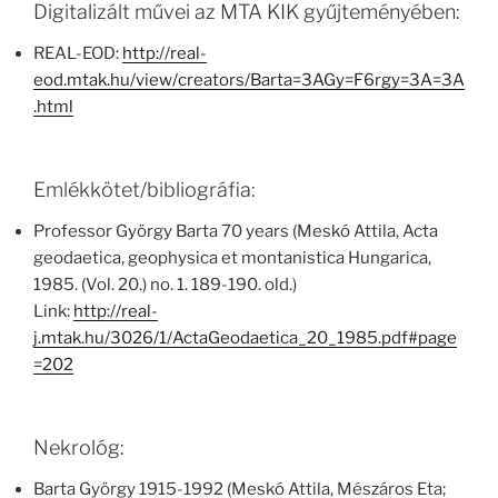
Digitalizált művei az MTA KIK gyűjteményében:
REAL-EOD:
http://real-
eod.mtak.hu/view/creators/Barta=3AGy=F6rgy=3A=3A
.html
Emlékkötet/bibliográfia:
Professor György Barta 70 years (Meskó Attila, Acta
geodaetica, geophysica et montanistica Hungarica,
1985. (Vol. 20.) no. 1. 189-190. old.)
Link:
http://real-
j.mtak.hu/3026/1/ActaGeodaetica_20_1985.pdf#page
=202
Nekrológ:
Barta György 1915-1992 (Meskó Attila, Mészáros Eta;