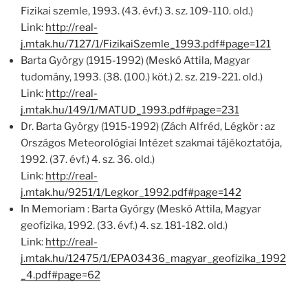
Fizikai szemle, 1993. (43. évf.) 3. sz. 109-110. old.)
Link:
http://real-
j.mtak.hu/7127/1/FizikaiSzemle_1993.pdf#page=121
Barta György (1915-1992) (Meskó Attila, Magyar
tudomány, 1993. (38. (100.) köt.) 2. sz. 219-221. old.)
Link:
http://real-
j.mtak.hu/149/1/MATUD_1993.pdf#page=231
Dr. Barta György (1915-1992) (Zách Alfréd, Légkör : az
Országos Meteorológiai Intézet szakmai tájékoztatója,
1992. (37. évf.) 4. sz. 36. old.)
Link:
http://real-
j.mtak.hu/9251/1/Legkor_1992.pdf#page=142
In Memoriam : Barta György (Meskó Attila, Magyar
geofizika, 1992. (33. évf.) 4. sz. 181-182. old.)
Link:
http://real-
j.mtak.hu/12475/1/EPA03436_magyar_geofizika_1992
_4.pdf#page=62