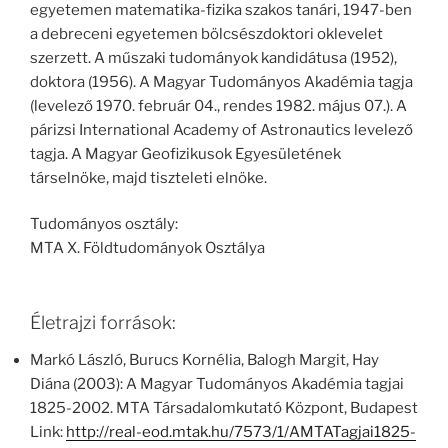
egyetemen matematika-fizika szakos tanári, 1947-ben
a debreceni egyetemen bölcsészdoktori oklevelet
szerzett. A műszaki tudományok kandidátusa (1952),
doktora (1956). A Magyar Tudományos Akadémia tagja
(levelező 1970. február 04., rendes 1982. május 07.). A
párizsi International Academy of Astronautics levelező
tagja. A Magyar Geofizikusok Egyesületének
társelnöke, majd tiszteleti elnöke.
Tudományos osztály:
MTA X. Földtudományok Osztálya
Életrajzi források:
Markó László, Burucs Kornélia, Balogh Margit, Hay
Diána (2003): A Magyar Tudományos Akadémia tagjai
1825-2002. MTA Társadalomkutató Központ, Budapest
Link:
http://real-eod.mtak.hu/7573/1/AMTATagjai1825-