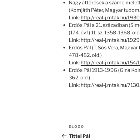
Nagy áttörések a számelmélet
(Komjáth Péter, Magyar tudomány
Link:
http://real-j.mtak.hu/1
Erdős Pál a 21. században (Si
(174. évf.) 11. sz. 1358-1368. old
Link:
http://real-j.mtak.hu/19
Erdős Pál (T. Sós Vera, Magyar t
478-482. old.)
Link:
http://real-j.mtak.hu/1
Erdős Pál 1913-1996 (Gina Kolata
362. old.)
Link:
http://real-j.mtak.hu/71
Bejegyzés
Korábbi
ELŐZŐ
navigáció
bejegyzés
Tittel Pál