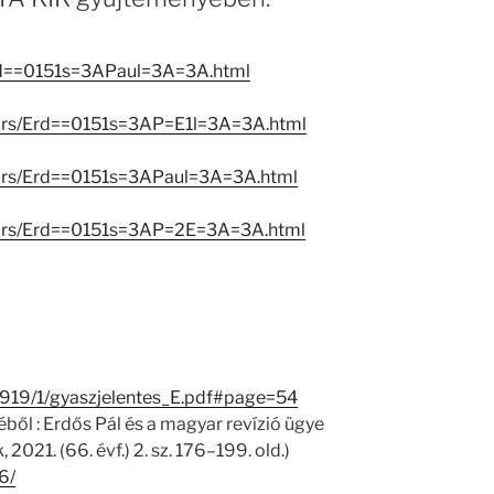
rd==0151s=3APaul=3A=3A.html
ators/Erd==0151s=3AP=E1l=3A=3A.html
ators/Erd==0151s=3APaul=3A=3A.html
eators/Erd==0151s=3AP=2E=3A=3A.html
25919/1/gyaszjelentes_E.pdf#page=54
ből : Erdős Pál és a magyar revízió ügye
021. (66. évf.) 2. sz. 176–199. old.)
6/