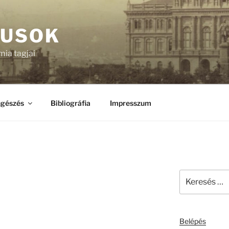
KUSOK
ia tagjai
gészés
Bibliográfia
Impresszum
Keresés
a
következő
kifejezésre:
Belépés