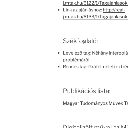
j.mtak.hu/6122/1/Tagajanlas
Link az ajánláshoz:
http://real-
j.mtak.hu/6133/1/Tagajanlas
Székfoglaló:
Levelező tag: Néhány interpolá
problémáról
Rendes tag: Gráfelméleti extr
Publikációs lista:
Magyar Tudományos Művek T
Digitalizált művei az