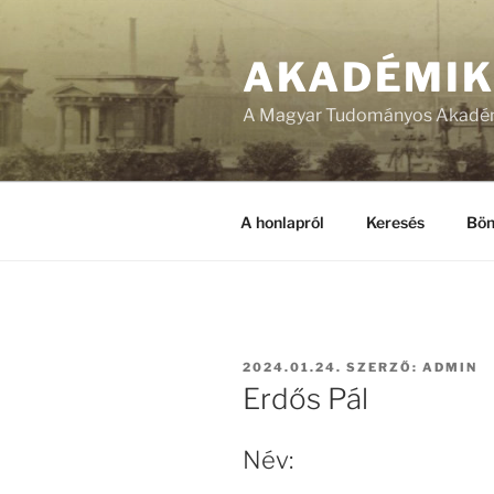
Tartalomhoz
AKADÉMI
A Magyar Tudományos Akadém
A honlapról
Keresés
Bön
BEKÜLDVE:
2024.01.24.
SZERZŐ:
ADMIN
Erdős Pál
Név: