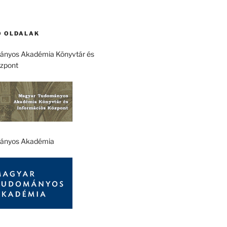
 OLDALAK
nyos Akadémia Könyvtár és
özpont
ányos Akadémia