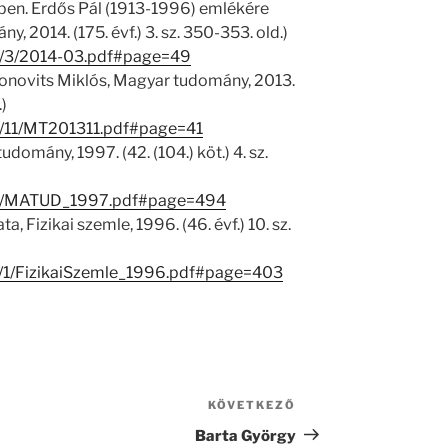
ben. Erdős Pál (1913-1996) emlékére
, 2014. (175. évf.) 3. sz. 350-353. old.)
930/3/2014-03.pdf#page=49
monovits Miklós, Magyar tudomány, 2013.
.)
29/11/MT201311.pdf#page=41
udomány, 1997. (42. (104.) köt.) 4. sz.
54/1/MATUD_1997.pdf#page=494
, Fizikai szemle, 1996. (46. évf.) 10. sz.
30/1/FizikaiSzemle_1996.pdf#page=403
KÖVETKEZŐ
Következő
bejegyzés
Barta György