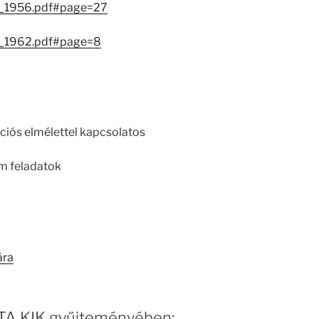
ok_1956.pdf#page=27
ok_1962.pdf#page=8
ciós elmélettel kapcsolatos
ém feladatok
ára
 MTA KIK gyűjteményében: