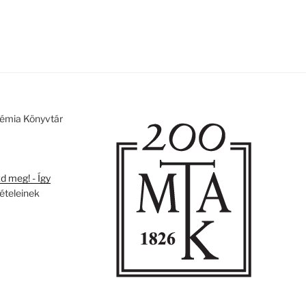
émia Könyvtár
 meg! - Így
tételeinek