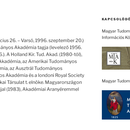
KAPCSOLÓDÓ
Magyar Tudomá
Információs K
cius 26. – Varsó, 1996. szeptember 20.)
nyos Akadémia tagja (levelező 1956.
.). A Holland Kir. Tud. Akad. (1980-tól),
Akadémia, az Amerikai Tudományos
mia, az Ausztrál Tudományos
s Akadémia és a londoni Royal Society
Magyar Tudom
kai Társulat t. elnöke. Magyarországon
Díjjal (1983), Akadémiai Aranyéremmel