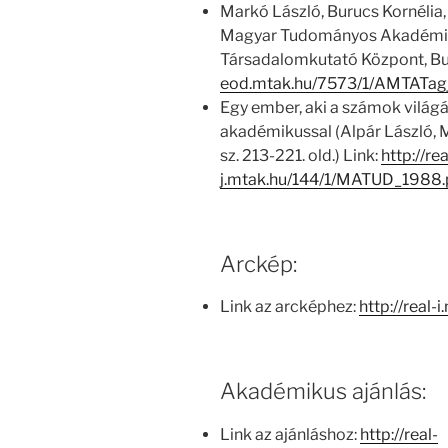
Markó László, Burucs Kornélia,
Magyar Tudományos Akadémia
Társadalomkutató Központ, Bu
eod.mtak.hu/7573/1/AMTATa
Egy ember, aki a számok világá
akadémikussal (Alpár László, M
sz. 213-221. old.) Link:
http://rea
j.mtak.hu/144/1/MATUD_1988
Arckép:
Link az arcképhez:
http://real-
Akadémikus ajánlás:
Link az ajánláshoz:
http://real-