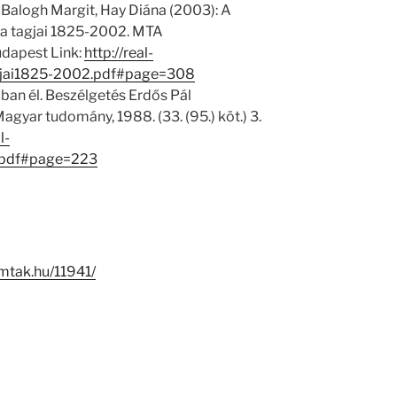
 Balogh Margit, Hay Diána (2003): A
 tagjai 1825-2002. MTA
dapest Link:
http://real-
gjai1825-2002.pdf#page=308
ban él. Beszélgetés Erdős Pál
agyar tudomány, 1988. (33. (95.) köt.) 3.
l-
.pdf#page=223
i.mtak.hu/11941/