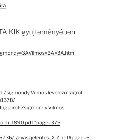
ára
 MTA KIK gyűjteményében:
Zsigmondy=3AVilmos=3A=3A.html
d Zsigmondy Vilmos levelező tagról
/18578/
tagjairól: Zsigmondy Vilmos
anach_1890.pdf#page=375
/26736/1/gyaszjelentes_X-Z.pdf#page=61