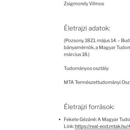
Zsigmondy Vilmos
Életrajzi adatok:
(Pozsony, 1821. május 14. – Bu
bányamérnök, a Magyar Tudom
március 18.)
Tudományos osztály:
MTA Természettudományi Osz
Életrajzi források:
Fekete Gézáné: A Magyar Tud
Link:
https://real-eod.mtak.h