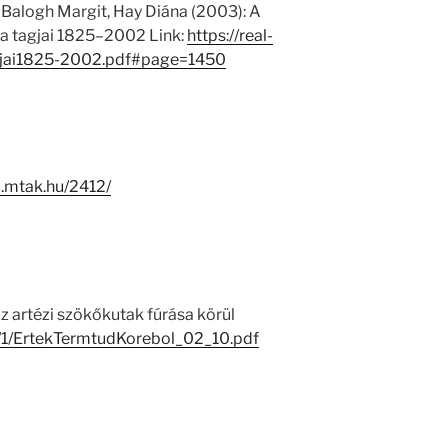
 Balogh Margit, Hay Diána (2003): A
 tagjai 1825–2002 Link:
https://real-
jai1825-2002.pdf#page=1450
-i.mtak.hu/2412/
z artézi szökőkutak fúrása körül
5/1/ErtekTermtudKorebol_02_10.pdf