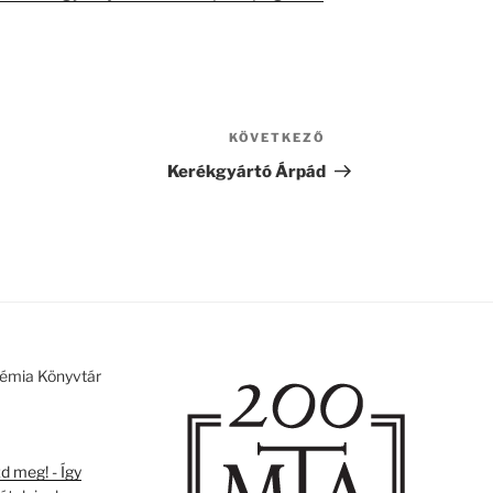
KÖVETKEZŐ
Következő
bejegyzés
Kerékgyártó Árpád
émia Könyvtár
 meg! - Így