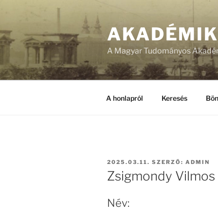
Tartalomhoz
AKADÉMI
A Magyar Tudományos Akadém
A honlapról
Keresés
Bön
BEKÜLDVE:
2025.03.11.
SZERZŐ:
ADMIN
Zsigmondy Vilmos
Név: