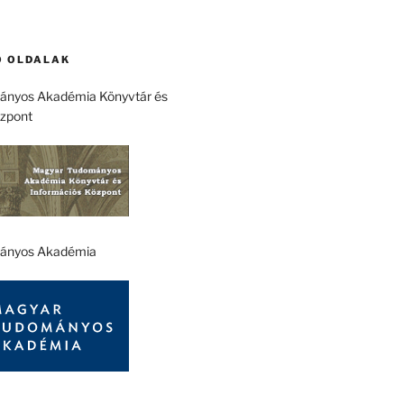
 OLDALAK
nyos Akadémia Könyvtár és
özpont
ányos Akadémia