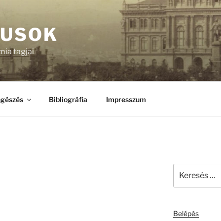
KUSOK
ia tagjai
gészés
Bibliográfia
Impresszum
Keresés
a
következő
kifejezésre:
Belépés