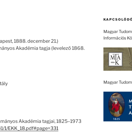
KAPCSOLÓDÓ
Magyar Tudomá
Információs K
dapest, 1888. december 21.)
ányos Akadémia tagja (levelező 1868.
Magyar Tudom
tály
ományos Akadémia tagjai, 1825–1973
u/41/1/EKK_18.pdf#page=331