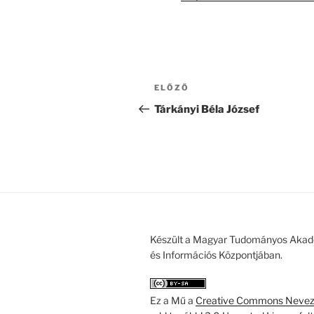
Bejegyzés
Korábbi
ELŐZŐ
navigáció
bejegyzés
Tárkányi Béla József
Készült a Magyar Tudományos Akad
és Információs Központjában.
Ez a Mű a
Creative Commons Nevezd