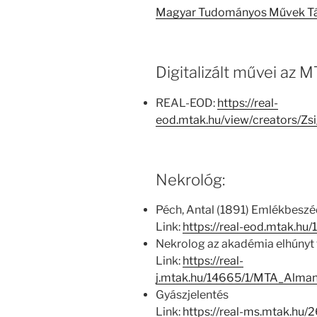
Magyar Tudományos Művek T
Digitalizált művei az
REAL-EOD:
https://real-
eod.mtak.hu/view/creators/
Nekrológ:
Péch, Antal (1891) Emlékbeszé
Link:
https://real-eod.mtak.hu
Nekrolog az akadémia elhúnyt 
Link:
https://real-
j.mtak.hu/14665/1/MTA_Alm
Gyászjelentés
Link:
https://real-ms.mtak.hu