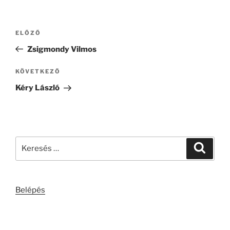
Bejegyzés
Korábbi
ELŐZŐ
navigáció
bejegyzés
Zsigmondy Vilmos
Következő
KÖVETKEZŐ
bejegyzés
Kéry László
Keresés
Keresé
a
következő
kifejezésre:
Belépés