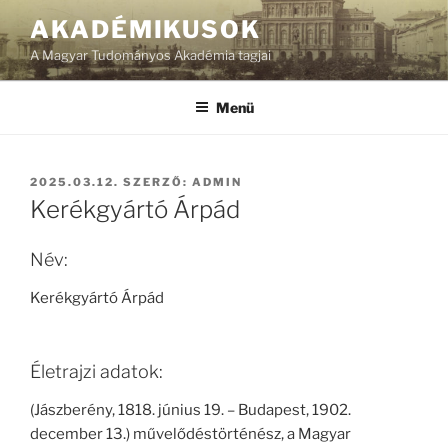
Tartalomhoz
AKADÉMIKUSOK
A Magyar Tudományos Akadémia tagjai
Menü
BEKÜLDVE:
2025.03.12.
SZERZŐ:
ADMIN
Kerékgyártó Árpád
Név:
Kerékgyártó Árpád
Életrajzi adatok:
(Jászberény, 1818. június 19. – Budapest, 1902.
december 13.) művelődéstörténész, a Magyar