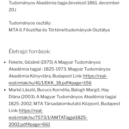
Tudományos Akadémia tagja (levelező 1861. december
20.)
Tudományos osztály:
MTA II. Filozófiai és Történettudományok Osztálya
Életrajzi források:
Fekete, Gézáné (1975) A Magyar Tudományos
Akadémia tagjai : 1825-1973. Magyar Tudományos
Akadémia Könyvtára, Budapest Link:
https://real-
eod.mtak.hu/41/1/EKK_18.pdf#page=156
Markó László, Burucs Kornélia, Balogh Margit, Hay
Diána (2003): A Magyar Tudományos Akadémia tagjai
1825-2002. MTA Társadalomkutató Központ, Budapest
Link:
https://real-
eod.mtak.hu/7573/1/AMTATagjai1825-
2002.pdf#page=661