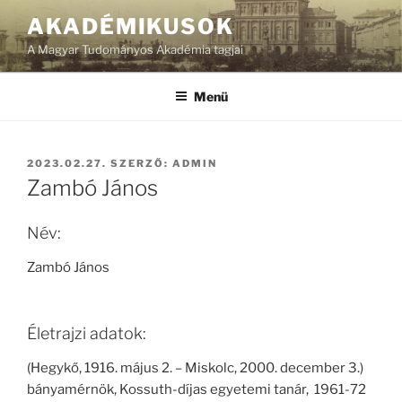
Tartalomhoz
AKADÉMIKUSOK
A Magyar Tudományos Akadémia tagjai
Menü
BEKÜLDVE:
2023.02.27.
SZERZŐ:
ADMIN
Zambó János
Név:
Zambó János
Életrajzi adatok:
(Hegykő, 1916. május 2. – Miskolc, 2000. december 3.)
bányamérnök, Kossuth-díjas egyetemi tanár, 1961-72