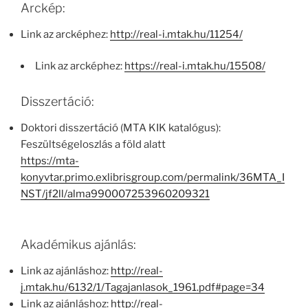
Arckép:
Link az arcképhez:
http://real-i.mtak.hu/11254/
Link az arcképhez:
https://real-i.mtak.hu/15508/
Disszertáció:
Doktori disszertáció (MTA KIK katalógus):
Feszültségeloszlás a föld alatt
https://mta-
konyvtar.primo.exlibrisgroup.com/permalink/36MTA_I
NST/jf2ll/alma990007253960209321
Akadémikus ajánlás:
Link az ajánláshoz:
http://real-
j.mtak.hu/6132/1/Tagajanlasok_1961.pdf#page=34
Link az ajánláshoz:
http://real-