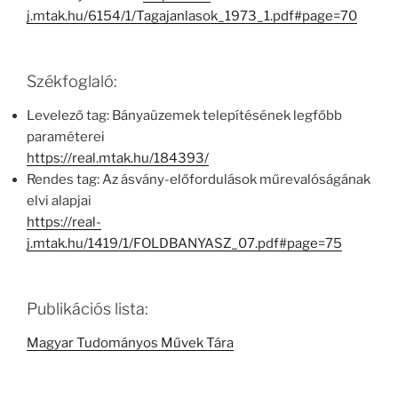
j.mtak.hu/6154/1/Tagajanlasok_1973_1.pdf#page=70
Székfoglaló:
Levelező tag: Bányaüzemek telepítésének legfőbb
paraméterei
https://real.mtak.hu/184393/
Rendes tag: Az ásvány-előfordulások műrevalóságának
elvi alapjai
https://real-
j.mtak.hu/1419/1/FOLDBANYASZ_07.pdf#page=75
Publikációs lista:
Magyar Tudományos Művek Tára