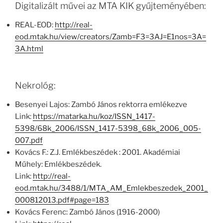
Digitalizált művei az MTA KIK gyűjteményében:
REAL-EOD:
http://real-
eod.mtak.hu/view/creators/Zamb=F3=3AJ=E1nos=3A=
3A.html
Nekrológ:
Besenyei Lajos: Zambó János rektorra emlékezve
Link:
https://matarka.hu/koz/ISSN_1417-
5398/68k_2006/ISSN_1417-5398_68k_2006_005-
007.pdf
Kovács F.: Z.J. Emlékbeszédek : 2001. Akadémiai
Műhely: Emlékbeszédek.
Link:
http://real-
eod.mtak.hu/3488/1/MTA_AM_Emlekbeszedek_2001_
000812013.pdf#page=183
Kovács Ferenc: Zambó János (1916-2000)