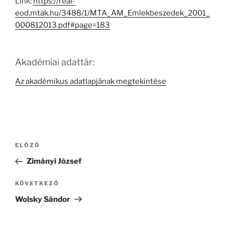
Link:
https://real-
eod.mtak.hu/3488/1/MTA_AM_Emlekbeszedek_2001_
000812013.pdf#page=183
Akadémiai adattár:
Az akadémikus adatlapjának megtekintése
Bejegyzés
Korábbi
ELŐZŐ
navigáció
bejegyzés
Zimányi József
Következő
KÖVETKEZŐ
bejegyzés
Wolsky Sándor