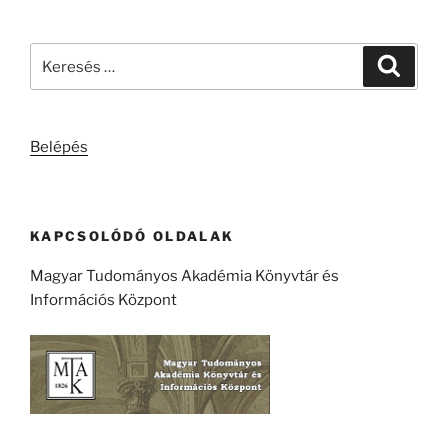
Keresés
Keresé
a
következő
kifejezésre:
Belépés
KAPCSOLÓDÓ OLDALAK
Magyar Tudományos Akadémia Könyvtár és
Információs Központ