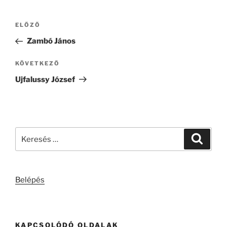
Bejegyzés
Korábbi
ELŐZŐ
navigáció
bejegyzés
Zambó János
Következő
KÖVETKEZŐ
bejegyzés
Ujfalussy József
Keresés
Keresé
a
következő
kifejezésre:
Belépés
KAPCSOLÓDÓ OLDALAK