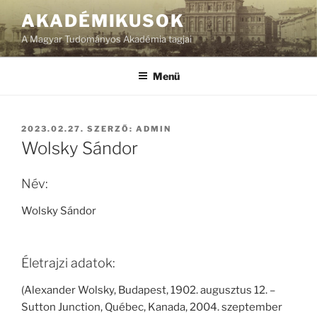
Tartalomhoz
AKADÉMIKUSOK
A Magyar Tudományos Akadémia tagjai
Menü
BEKÜLDVE:
2023.02.27.
SZERZŐ:
ADMIN
Wolsky Sándor
Név:
Wolsky Sándor
Életrajzi adatok:
(Alexander Wolsky, Budapest, 1902. augusztus 12. –
Sutton Junction, Québec, Kanada, 2004. szeptember