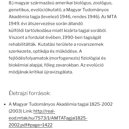
8.) magyar származású amerikai biológus, zoológus,
genetikus, evolúciókutató, a Magyar Tudományos
Akadémia tagja (levelező 1946, rendes 1946). Az MTA
1949. évi átszervezése során állandó
külföldi tartózkodása miatt kizárta tagjai sorából.
Viszont a fordulat évében, 1990-ben tagságát
rehabilitálták. Kutatási területe a rovarszemek
szerkezete, optikája és működése. A
fejlődésfolyamatok (morfogenezis) fiziológiai és
biokémiai alapjai, főleg zavarokban. Az evolúció
módjának kritikai újravizsgálata.
Életrajzi források:
A Magyar Tudományos Akadémia tagjai 1825-2002
(2003) Link:
http://real-
eod.mtak.hu/7573/1/AMTATagjai1825-
2002.pdf#page=1422