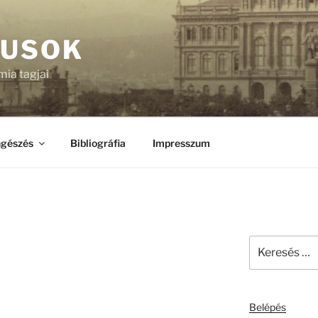
KUSOK
ia tagjai
gészés
Bibliográfia
Impresszum
Keresés
a
következő
kifejezésre:
Belépés