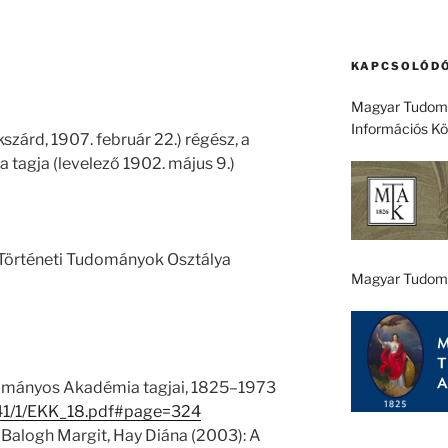
KAPCSOLÓDÓ
Magyar Tudomá
Információs K
kszárd, 1907. február 22.) régész, a
agja (levelező 1902. május 9.)
 Történeti Tudományok Osztálya
Magyar Tudom
ományos Akadémia tagjai, 1825–1973
u/41/1/EKK_18.pdf#page=324
 Balogh Margit, Hay Diána (2003): A