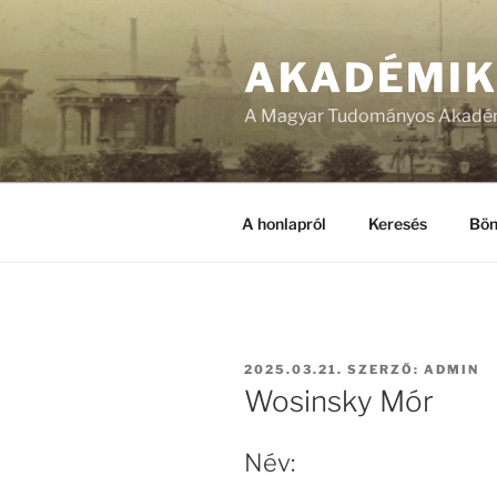
Tartalomhoz
AKADÉMI
A Magyar Tudományos Akadém
A honlapról
Keresés
Bön
BEKÜLDVE:
2025.03.21.
SZERZŐ:
ADMIN
Wosinsky Mór
Név: