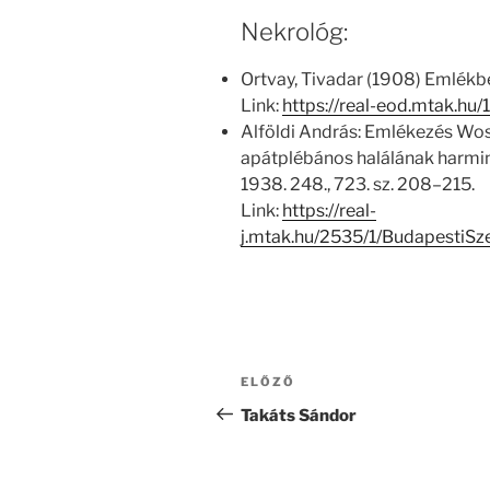
Nekrológ:
Ortvay, Tivadar (1908) Emlékbe
Link:
https://real-eod.mtak.hu
Alföldi András: Emlékezés Wos
apátplébános halálának harmin
1938. 248., 723. sz. 208–215.
Link:
https://real-
j.mtak.hu/2535/1/Budapesti
Bejegyzés
Korábbi
ELŐZŐ
navigáció
bejegyzés
Takáts Sándor