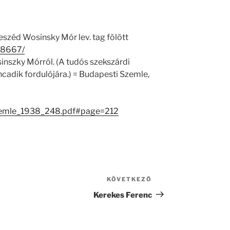
széd Wosinsky Mór lev. tag fölött
/18667/
inszky Mórról. (A tudós szekszárdi
cadik fordulójára.) = Budapesti Szemle,
Szemle_1938_248.pdf#page=212
KÖVETKEZŐ
Következő
bejegyzés
Kerekes Ferenc