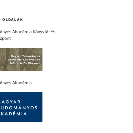
 OLDALAK
nyos Akadémia Könyvtár és
özpont
ányos Akadémia