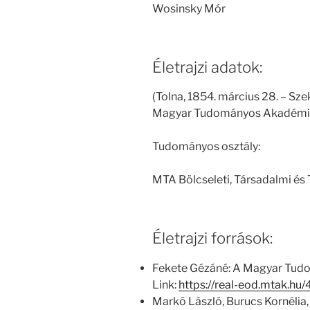
Wosinsky Mór
Életrajzi adatok:
(Tolna, 1854. március 28. – Sze
Magyar Tudományos Akadémia t
Tudományos osztály:
MTA Bölcseleti, Társadalmi és
Életrajzi források:
Fekete Gézáné: A Magyar Tud
Link:
https://real-eod.mtak.h
Markó László, Burucs Kornélia,