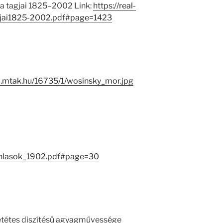
 tagjai 1825–2002 Link:
https://real-
jai1825-2002.pdf#page=1423
l-i.mtak.hu/16735/1/wosinsky_mor.jpg
anlasok_1902.pdf#page=30
etétes diszítésü agyagművessége