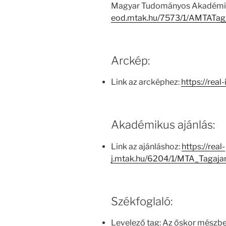
Magyar Tudományos Akadémia
eod.mtak.hu/7573/1/AMTATag
Arckép:
Link az arcképhez:
https://rea
Akadémikus ajánlás:
Link az ajánláshoz:
https://real-
j.mtak.hu/6204/1/MTA_Tagaj
Székfoglaló:
Levelező tag: Az őskor mészb