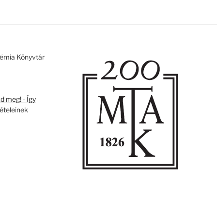
émia Könyvtár
 meg! - Így
tételeinek