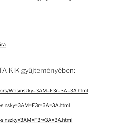
ára
 MTA KIK gyűjteményében:
reators/Wosinszky=3AM=F3r=3A=3A.html
Wosinsky=3AM=F3r=3A=3A.html
Wosinszky=3AM=F3r=3A=3A.html