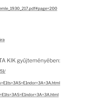
Szemle_1930_217.pdf#page=200
ára
 MTA KIK gyűjteményében:
51/
Tak=E1ts=3AS=E1ndor=3A=3A.html
ak=E1ts=3AS=E1ndor=3A=3A.html