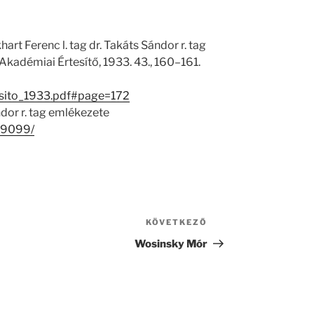
rt Ferenc l. tag dr. Takáts Sándor r. tag
Akadémiai Értesítő, 1933. 43., 160–161.
esito_1933.pdf#page=172
dor r. tag emlékezete
/19099/
KÖVETKEZŐ
Következő
bejegyzés
Wosinsky Mór