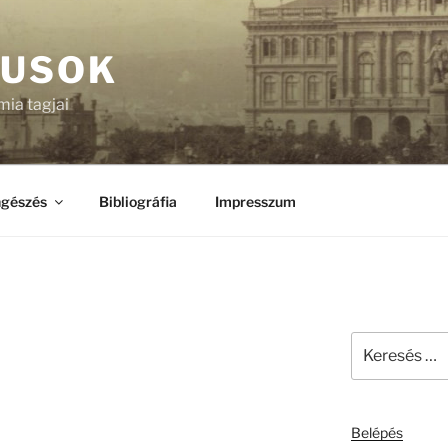
KUSOK
ia tagjai
gészés
Bibliográfia
Impresszum
Keresés
a
következő
kifejezésre:
Belépés