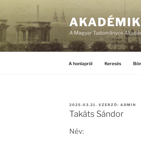
Tartalomhoz
AKADÉMI
A Magyar Tudományos Akadém
A honlapról
Keresés
Bön
BEKÜLDVE:
2025.03.21.
SZERZŐ:
ADMIN
Takáts Sándor
Név: