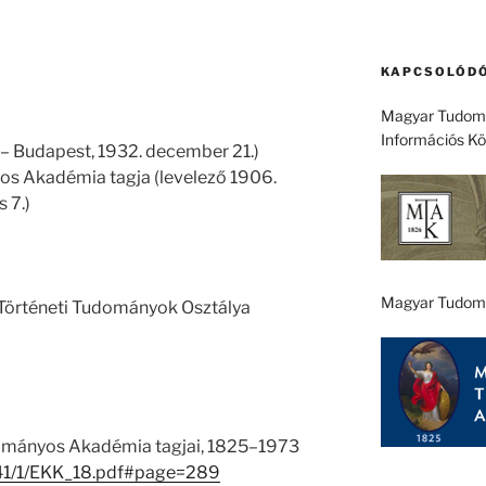
KAPCSOLÓDÓ
Magyar Tudomá
Információs K
– Budapest, 1932. december 21.)
os Akadémia tagja (levelező 1906.
 7.)
Magyar Tudom
 Történeti Tudományok Osztálya
ományos Akadémia tagjai, 1825–1973
u/41/1/EKK_18.pdf#page=289