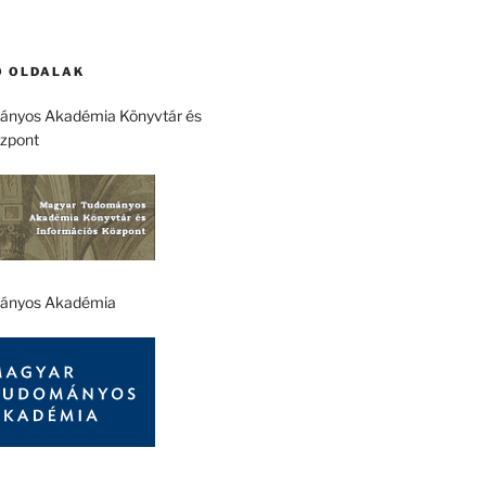
 OLDALAK
nyos Akadémia Könyvtár és
özpont
ányos Akadémia