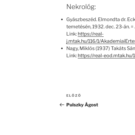
Nekrológ:
Gyászbeszéd. Elmondta dr. Eckha
temetésén, 1932. dec. 23-án. = 
Link:
https://real-
j.mtak.hu/116/1/AkademiaiErt
Nagy, Miklós (1937) Takáts Sán
Link:
https://real-eod.mtak.hu
Bejegyzés
Korábbi
ELŐZŐ
navigáció
bejegyzés
Pulszky Ágost