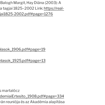
 Balogh Margit, Hay Diána (2003): A
 tagjai 1825–2002 Link:
https://real-
jai1825-2002.pdf#page=1276
nlasok_1906.pdf#page=19
nlasok_1925.pdf#page=13
és martalócz
AkademiaiErtesito_1908.pdf#page=334
ván reuniója és az Akadémia alapítása