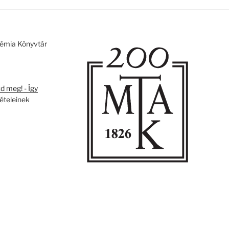
émia Könyvtár
 meg! - Így
tételeinek