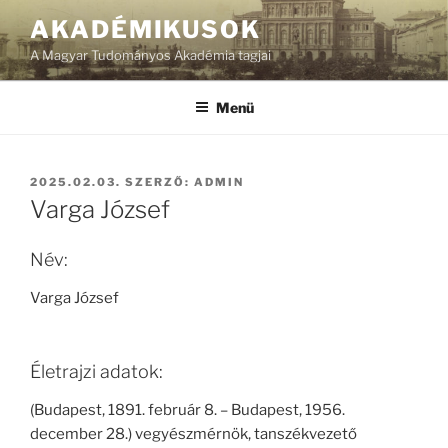
Tartalomhoz
AKADÉMIKUSOK
A Magyar Tudományos Akadémia tagjai
Menü
BEKÜLDVE:
2025.02.03.
SZERZŐ:
ADMIN
Varga József
Név:
Varga József
Életrajzi adatok:
(Budapest, 1891. február 8. – Budapest, 1956.
december 28.) vegyészmérnök, tanszékvezető