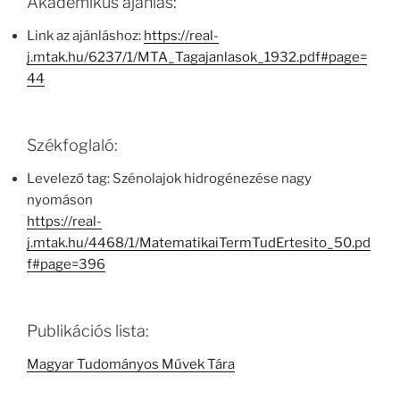
Akadémikus ajánlás:
Link az ajánláshoz:
https://real-
j.mtak.hu/6237/1/MTA_Tagajanlasok_1932.pdf#page=
44
Székfoglaló:
Levelező tag: Szénolajok hidrogénezése nagy
nyomáson
https://real-
j.mtak.hu/4468/1/MatematikaiTermTudErtesito_50.pd
f#page=396
Publikációs lista:
Magyar Tudományos Művek Tára