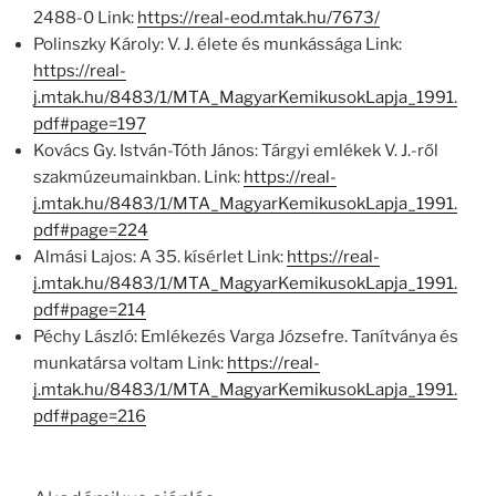
2488-0 Link:
https://real-eod.mtak.hu/7673/
Polinszky Károly: V. J. élete és munkássága Link:
https://real-
j.mtak.hu/8483/1/MTA_MagyarKemikusokLapja_1991.
pdf#page=197
Kovács Gy. István-Tóth János: Tárgyi emlékek V. J.-ről
szakmúzeumainkban. Link:
https://real-
j.mtak.hu/8483/1/MTA_MagyarKemikusokLapja_1991.
pdf#page=224
Almási Lajos: A 35. kísérlet Link:
https://real-
j.mtak.hu/8483/1/MTA_MagyarKemikusokLapja_1991.
pdf#page=214
Péchy László: Emlékezés Varga Józsefre. Tanítványa és
munkatársa voltam Link:
https://real-
j.mtak.hu/8483/1/MTA_MagyarKemikusokLapja_1991.
pdf#page=216