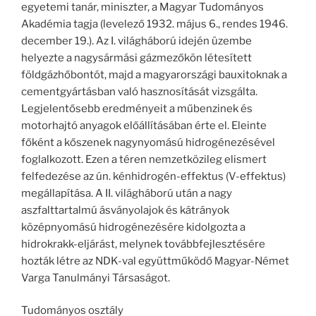
egyetemi tanár, miniszter, a Magyar Tudományos
Akadémia tagja (levelező 1932. május 6., rendes 1946.
december 19.). Az I. világháború idején üzembe
helyezte a nagysármási gázmezőkön létesített
földgázhőbontót, majd a magyarországi bauxitoknak a
cementgyártásban való hasznosítását vizsgálta.
Legjelentősebb eredményeit a műbenzinek és
motorhajtó anyagok előállításában érte el. Eleinte
főként a kőszenek nagynyomású hidrogénezésével
foglalkozott. Ezen a téren nemzetközileg elismert
felfedezése az ún. kénhidrogén-effektus (V-effektus)
megállapítása. A II. világháború után a nagy
aszfalttartalmú ásványolajok és kátrányok
középnyomású hidrogénezésére kidolgozta a
hidrokrakk-eljárást, melynek továbbfejlesztésére
hozták létre az NDK-val együttműködő Мagyar-Német
Varga Tanulmányi Társaságot.
Tudományos osztály