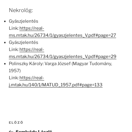
Nekrológ:
Gyászjelentés
Link:
https://real-
ms.mtak.hu/26734/1/gyaszjelentes_V.pdf#page=27
Gyászjelentés
Link:
https://real-
ms.mtak.hu/26734/1/gyaszjelentes_V.pdf#page=29
Polinszky Károly: Varga József (Magyar Tudomány,
1957)
Link:
https://real-
j.mtak.hu/140/1/MATUD_1957.pdf#page=133
Bejegyzés
Korábbi
ELŐZŐ
navigáció
bejegyzés
Somlyódy László