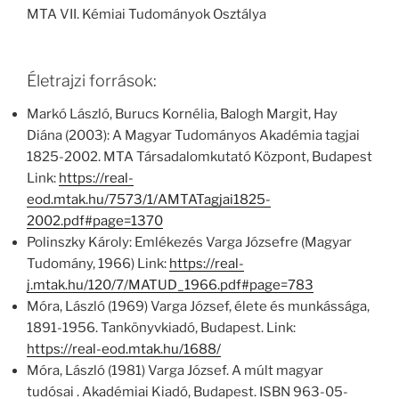
MTA VII. Kémiai Tudományok Osztálya
Életrajzi források:
Markó László, Burucs Kornélia, Balogh Margit, Hay
Diána (2003): A Magyar Tudományos Akadémia tagjai
1825-2002. MTA Társadalomkutató Központ, Budapest
Link:
https://real-
eod.mtak.hu/7573/1/AMTATagjai1825-
2002.pdf#page=1370
Polinszky Károly: Emlékezés Varga Józsefre (Magyar
Tudomány, 1966) Link:
https://real-
j.mtak.hu/120/7/MATUD_1966.pdf#page=783
Móra, László (1969) Varga József, élete és munkássága,
1891-1956. Tankönyvkiadó, Budapest. Link:
https://real-eod.mtak.hu/1688/
Móra, László (1981) Varga József. A múlt magyar
tudósai . Akadémiai Kiadó, Budapest. ISBN 963-05-