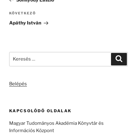
Következő
KÖVETKEZŐ
bejegyzés
Apáthy István
Keresés
Keresé
a
következő
kifejezésre:
Belépés
KAPCSOLÓDÓ OLDALAK
Magyar Tudományos Akadémia Könyvtár és
Információs Központ