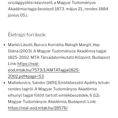
országgyűlési képviselő, a Magyar Tudományos
Akadémia tagja (levelező 1873. május 21., rendes 1884.
június 05.).
Életrajzi források:
Markó László, Burucs Kornélia, Balogh Margit, Hay
Diána (2003): A Magyar Tudományos Akadémia tagjai
1825-2002. MTA Társadalomkutató Központ, Budapest
Link:
https://real-
eod.mtak.hu/7573/1/AMTATagjai1825-
2002.pdf#page=53
Matlekovics, Sándor (1891) Emlékbeszéd Apáthy István
rendes tagról. A Magyar Tudományos Akadémia
elhunyt tagjai fölött tartott emlékbeszédek, 6 (12).
Magyar Tudományos Akadémia, Budapest. Link:
https://real-eod.mtak.hu/18576/