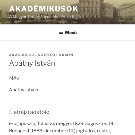
Tartalomhoz
AKADÉMIKUSOK
A Magyar Tudományos Akadémia tagjai
Menü
BEKÜLDVE:
2025.02.03.
SZERZŐ:
ADMIN
Apáthy István
Név:
Apáthy István
Életrajzi adatok:
(Hidjapuszta, Tolna vármegye, 1829. augusztus 19. –
Budapest, 1889. december 04.) jogtudós, rektor,