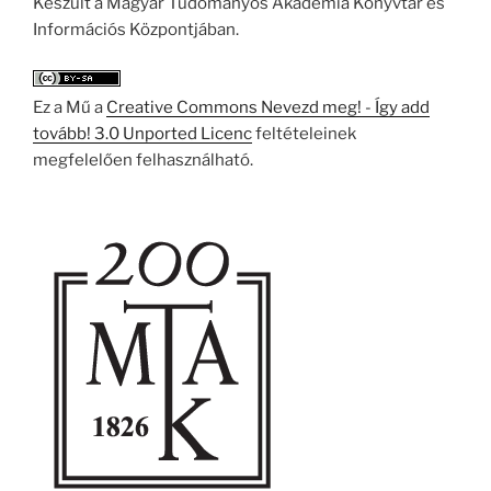
Készült a Magyar Tudományos Akadémia Könyvtár és
Információs Központjában.
Ez a Mű a
Creative Commons Nevezd meg! - Így add
tovább! 3.0 Unported Licenc
feltételeinek
megfelelően felhasználható.