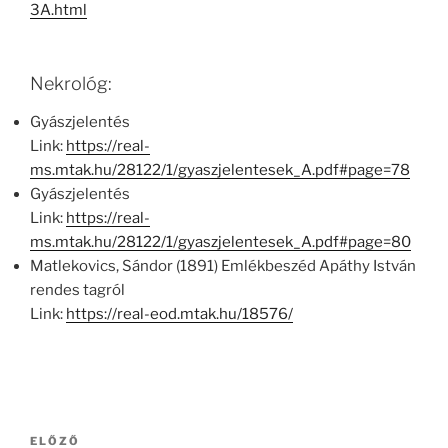
3A.html
Nekrológ:
Gyászjelentés
Link:
https://real-
ms.mtak.hu/28122/1/gyaszjelentesek_A.pdf#page=78
Gyászjelentés
Link:
https://real-
ms.mtak.hu/28122/1/gyaszjelentesek_A.pdf#page=80
Matlekovics, Sándor (1891) Emlékbeszéd Apáthy István
rendes tagról
Link:
https://real-eod.mtak.hu/18576/
Bejegyzés
Korábbi
ELŐZŐ