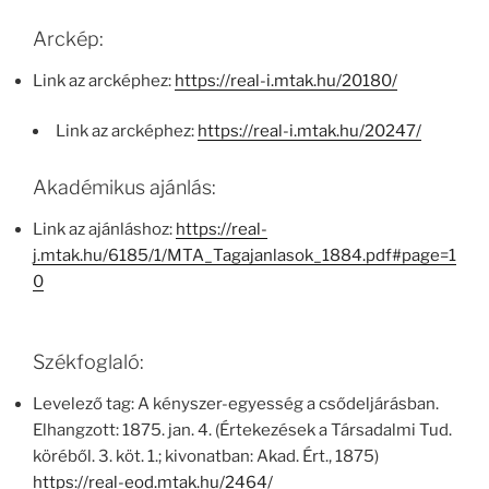
Arckép:
Link az arcképhez:
https://real-i.mtak.hu/20180/
Link az arcképhez:
https://real-i.mtak.hu/20247/
Akadémikus ajánlás:
Link az ajánláshoz:
https://real-
j.mtak.hu/6185/1/MTA_Tagajanlasok_1884.pdf#page=1
0
Székfoglaló:
Levelező tag: A kényszer-egyesség a csődeljárásban.
Elhangzott: 1875. jan. 4. (Értekezések a Társadalmi Tud.
köréből. 3. köt. 1.; kivonatban: Akad. Ért., 1875)
https://real-eod.mtak.hu/2464/