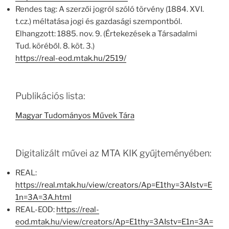
Rendes tag: A szerzői jogról szóló törvény (1884. XVI.
t.cz.) méltatása jogi és gazdasági szempontból.
Elhangzott: 1885. nov. 9. (Értekezések a Társadalmi
Tud. köréből. 8. köt. 3.)
https://real-eod.mtak.hu/2519/
Publikációs lista:
Magyar Tudományos Művek Tára
Digitalizált művei az MTA KIK gyűjteményében:
REAL:
https://real.mtak.hu/view/creators/Ap=E1thy=3AIstv=E
1n=3A=3A.html
REAL-EOD:
https://real-
eod.mtak.hu/view/creators/Ap=E1thy=3AIstv=E1n=3A=