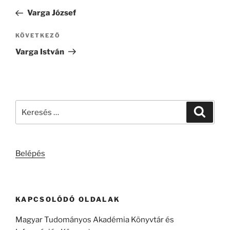
navigáció
bejegyzés
Varga József
Következő
KÖVETKEZŐ
bejegyzés
Varga István
Keresés
Keresé
a
következő
kifejezésre:
Belépés
KAPCSOLÓDÓ OLDALAK
Magyar Tudományos Akadémia Könyvtár és