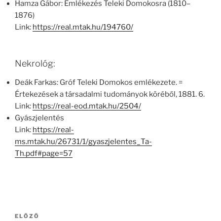
Hamza Gábor: Emlékezés Teleki Domokosra (1810–
1876)
Link:
https://real.mtak.hu/194760/
Nekrológ:
Deák Farkas: Gróf Teleki Domokos emlékezete. =
Értekezések a társadalmi tudományok köréből, 1881. 6.
Link:
https://real-eod.mtak.hu/2504/
Gyászjelentés
Link:
https://real-
ms.mtak.hu/26731/1/gyaszjelentes_Ta-
Th.pdf#page=57
Bejegyzés
Korábbi
ELŐZŐ