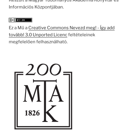
Készült a Magyar Tudományos Akadémia Könyvtár és
Információs Központjában.
Ez a Mű a
Creative Commons Nevezd meg! - Így add
tovább! 3.0 Unported Licenc
feltételeinek
megfelelően felhasználható.