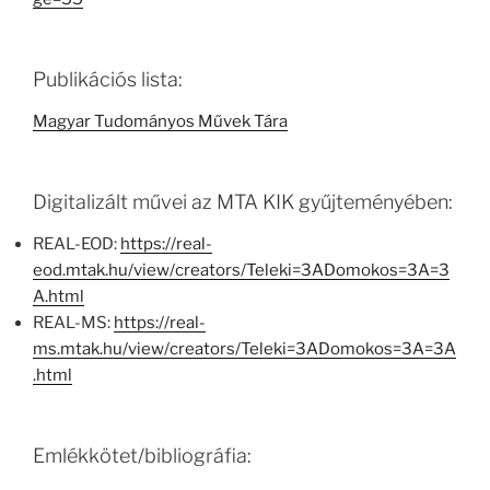
Publikációs lista:
Magyar Tudományos Művek Tára
Digitalizált művei az MTA KIK gyűjteményében:
REAL-EOD:
https://real-
eod.mtak.hu/view/creators/Teleki=3ADomokos=3A=3
A.html
REAL-MS:
https://real-
ms.mtak.hu/view/creators/Teleki=3ADomokos=3A=3A
.html
Emlékkötet/bibliográfia: