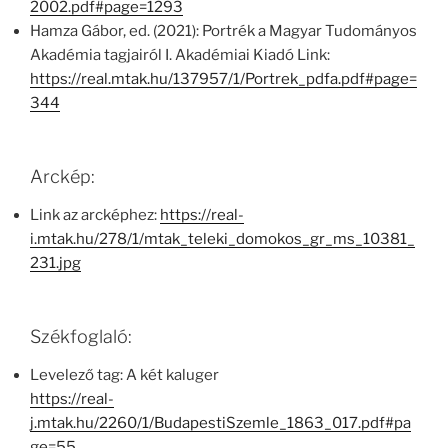
2002.pdf#page=1293
Hamza Gábor, ed. (2021): Portrék a Magyar Tudományos
Akadémia tagjairól I. Akadémiai Kiadó Link:
https://real.mtak.hu/137957/1/Portrek_pdfa.pdf#page=
344
Arckép:
Link az arcképhez:
https://real-
i.mtak.hu/278/1/mtak_teleki_domokos_gr_ms_10381_
231.jpg
Székfoglaló:
Levelező tag: A két kaluger
https://real-
j.mtak.hu/2260/1/BudapestiSzemle_1863_017.pdf#pa
ge=55