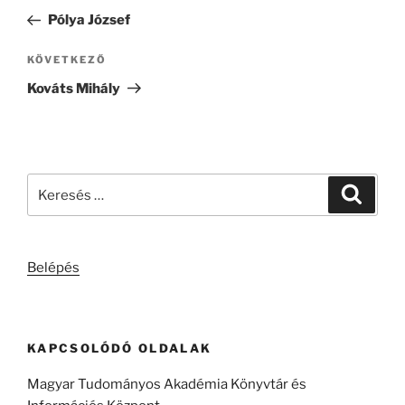
navigáció
bejegyzés
Pólya József
Következő
KÖVETKEZŐ
bejegyzés
Kováts Mihály
Keresés
Keresé
a
következő
kifejezésre:
Belépés
KAPCSOLÓDÓ OLDALAK
Magyar Tudományos Akadémia Könyvtár és