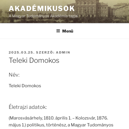
Tartalomhoz
AKADÉMIKUSOK
A Magyar Tudományos Akadémia tagjai
Menü
BEKÜLDVE:
2025.03.25.
SZERZŐ:
ADMIN
Teleki Domokos
Név:
Teleki Domokos
Életrajzi adatok:
(Marosvásárhely, 1810. április 1. – Kolozsvár, 1876.
május 1.) politikus, történész, a Magyar Tudományos