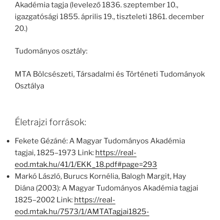
Akadémia tagja (levelező 1836. szeptember 10.,
igazgatósági 1855. április 19., tiszteleti 1861. december
20.)
Tudományos osztály:
MTA Bölcsészeti, Társadalmi és Történeti Tudományok
Osztálya
Életrajzi források:
Fekete Gézáné: A Magyar Tudományos Akadémia
tagjai, 1825–1973 Link:
https://real-
eod.mtak.hu/41/1/EKK_18.pdf#page=293
Markó László, Burucs Kornélia, Balogh Margit, Hay
Diána (2003): A Magyar Tudományos Akadémia tagjai
1825–2002 Link:
https://real-
eod.mtak.hu/7573/1/AMTATagjai1825-