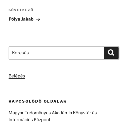
Következő
KÖVETKEZŐ
bejegyzés
Pólya Jakab
Keresés
Keresé
a
következő
kifejezésre:
Belépés
KAPCSOLÓDÓ OLDALAK
Magyar Tudományos Akadémia Könyvtár és
Információs Központ