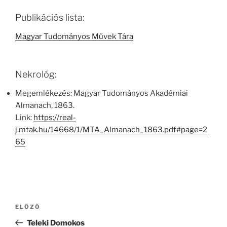
Publikációs lista:
Magyar Tudományos Művek Tára
Nekrológ:
Megemlékezés: Magyar Tudományos Akadémiai
Almanach, 1863.
Link:
https://real-
j.mtak.hu/14668/1/MTA_Almanach_1863.pdf#page=2
65
Bejegyzés
Korábbi
ELŐZŐ
navigáció
bejegyzés
Teleki Domokos