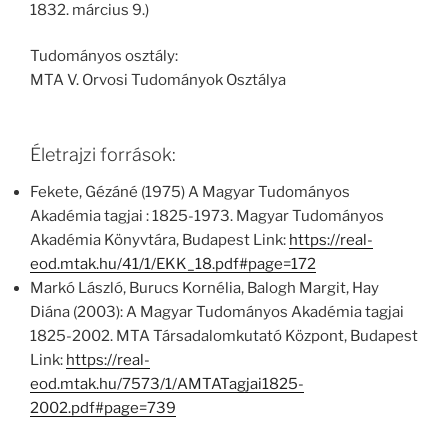
1832. március 9.)
Tudományos osztály:
MTA V. Orvosi Tudományok Osztálya
Életrajzi források:
Fekete, Gézáné (1975) A Magyar Tudományos
Akadémia tagjai : 1825-1973. Magyar Tudományos
Akadémia Könyvtára, Budapest Link:
https://real-
eod.mtak.hu/41/1/EKK_18.pdf#page=172
Markó László, Burucs Kornélia, Balogh Margit, Hay
Diána (2003): A Magyar Tudományos Akadémia tagjai
1825-2002. MTA Társadalomkutató Központ, Budapest
Link:
https://real-
eod.mtak.hu/7573/1/AMTATagjai1825-
2002.pdf#page=739