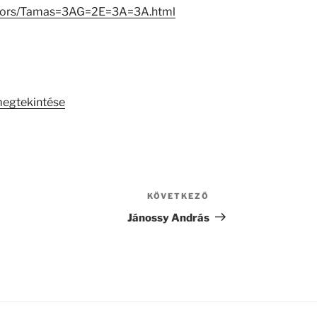
reators/Tamas=3AG=2E=3A=3A.html
megtekintése
KÖVETKEZŐ
Következő
bejegyzés
Jánossy András