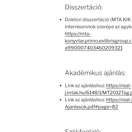
Disszertáció:
Doktori disszertáció (MTA KIK
interneuronok szerepe az agyk
https://mta-
konyvtar.primo.exlibrisgroup
a990007403460209321
Akadémikus ajánlás:
Link az ajánláshoz:
https://real-
j.mtak.hu/6148/1/MT2012Tag
Link az ajánláshoz:
https://real
Ajanlasok.pdf#page=82
Székfoglaló: