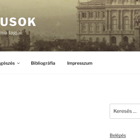
KUSOK
ia tagjai
gészés
Bibliográfia
Impresszum
Keresés
a
következő
kifejezésre:
Belépés