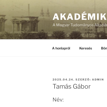
Tartalomhoz
AKADÉMI
A Magyar Tudományos Akadém
A honlapról
Keresés
Bön
BEKÜLDVE:
2025.04.24.
SZERZŐ:
ADMIN
Tamás Gábor
Név: