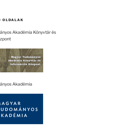
 OLDALAK
nyos Akadémia Könyvtár és
özpont
ányos Akadémia