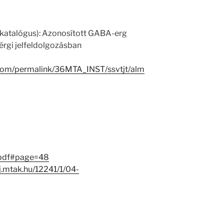
 katalógus): Azonosított GABA-erg
érgi jelfeldolgozásban
.com/permalink/36MTA_INST/ssvtjt/alm
.pdf#page=48
-j.mtak.hu/12241/1/04-