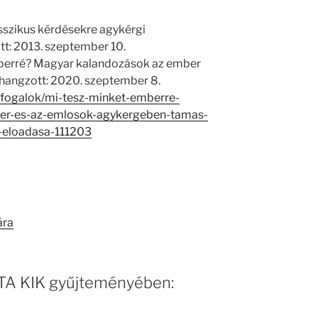
sszikus kérdésekre agykérgi
t: 2013. szeptember 10.
mberré? Magyar kalandozások az ember
hangzott: 2020. szeptember 8.
kfogalok/mi-tesz-minket-emberre-
er-es-az-emlosok-agykergeben-tamas-
-eloadasa-111203
ára
 MTA KIK gyűjteményében: