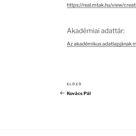
https://real.mtak.hu/view/c
Akadémiai adattár:
Az akadémikus adatlapjának 
Bejegyzés
Korábbi
ELŐZŐ
navigáció
bejegyzés
Kovács Pál