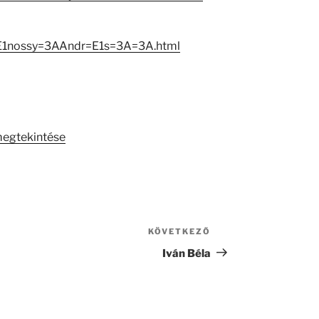
=E1nossy=3AAndr=E1s=3A=3A.html
megtekintése
KÖVETKEZŐ
Következő
bejegyzés
Iván Béla