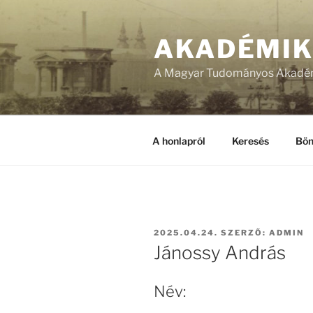
Tartalomhoz
AKADÉMI
A Magyar Tudományos Akadém
A honlapról
Keresés
Bön
BEKÜLDVE:
2025.04.24.
SZERZŐ:
ADMIN
Jánossy András
Név: