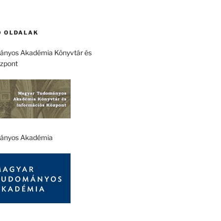
 OLDALAK
nyos Akadémia Könyvtár és
özpont
ányos Akadémia