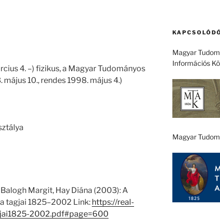
KAPCSOLÓDÓ
Magyar Tudomá
Információs K
rcius 4. –) fizikus, a Magyar Tudományos
 május 10., rendes 1998. május 4.)
sztálya
Magyar Tudom
 Balogh Margit, Hay Diána (2003): A
 tagjai 1825–2002 Link:
https://real-
gjai1825-2002.pdf#page=600