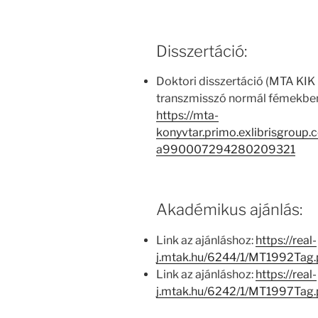
Disszertáció:
Doktori disszertáció (MTA KIK 
transzmisszó normál fémekbe
https://mta-
konyvtar.primo.exlibrisgroup
a990007294280209321
Akadémikus ajánlás:
Link az ajánláshoz:
https://real-
j.mtak.hu/6244/1/MT1992Tag
Link az ajánláshoz:
https://real-
j.mtak.hu/6242/1/MT1997Tag