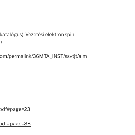
katalógus): Vezetési elektron spin
n
.com/permalink/36MTA_INST/ssvtjt/alm
.pdf#page=23
.pdf#page=88