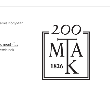
émia Könyvtár
 meg! - Így
tételeinek