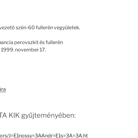
vezető szén-60 fullerén vegyületek.
ancia perovszkit és fullerén
 1999. november 17.
ára
 MTA KIK gyűjteményében:
eators/J=E1nossy=3AAndr=E1s=3A=3A.ht