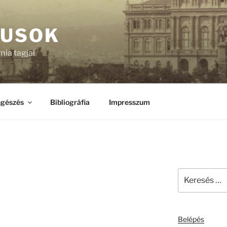
KUSOK
ia tagjai
gészés
Bibliográfia
Impresszum
Keresés
a
következő
kifejezésre:
Belépés