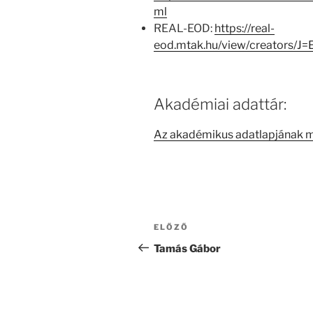
ml
REAL-EOD:
https://real-
eod.mtak.hu/view/creators/J
Akadémiai adattár:
Az akadémikus adatlapjának 
Bejegyzés
Korábbi
ELŐZŐ
navigáció
bejegyzés
Tamás Gábor