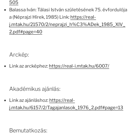
505
Balassa Iván: Tálasi István születésének 75. évfordulója
a (Néprajzi Hírek, 1985) Link:
https://real-
j.mtak.hu/21570/2/neprajzi_h%C3%ADek_1985_XIV_
2.pdf#page=40
Arckép:
Link az arcképhez:
https://real-i.mtak.hu/6007/
Akadémikus ajánlás:
Link az ajánláshoz:
https://real-
j.mtak.hu/6157/2/Tagajanlasok_1976_2.pdf#page=13
Bemutatkozás: