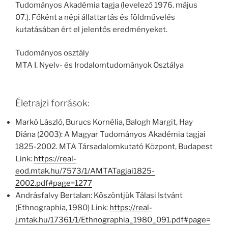
Tudományos Akadémia tagja (levelező 1976. május
07.). Főként a népi állattartás és földművelés
kutatásában ért el jelentős eredményeket.
Tudományos osztály
MTA I. Nyelv- és Irodalomtudományok Osztálya
Életrajzi források:
Markó László, Burucs Kornélia, Balogh Margit, Hay
Diána (2003): A Magyar Tudományos Akadémia tagjai
1825-2002. MTA Társadalomkutató Központ, Budapest
Link:
https://real-
eod.mtak.hu/7573/1/AMTATagjai1825-
2002.pdf#page=1277
Andrásfalvy Bertalan: Köszöntjük Tálasi Istvánt
(Ethnographia, 1980) Link:
https://real-
j.mtak.hu/17361/1/Ethnographia_1980_091.pdf#page=