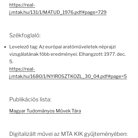
https://real-
j.mtak.hu/131/1/MATUD_1976.pdf#page=729
Székfoglaló:
Levelező tag: Az európai aratóműveletek néprajzi
vizsgálatának főbb eredményei. Elhangzott: 1977. dec.
5.
https://real-
j.mtak.hu/1680/1/NYIROSZTKOZL_30_04.pdf#page=5
Publikációs lista:
Magyar Tudományos Művek Tára
Digitalizált művei az MTA KIK gyűjteményében: