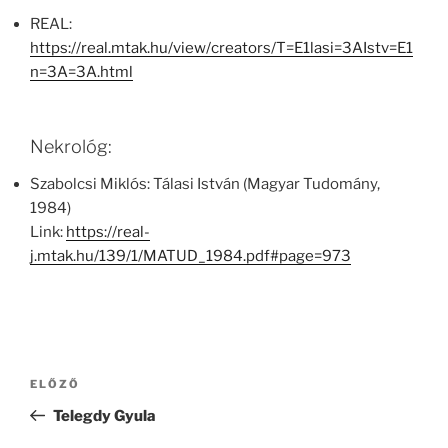
REAL:
https://real.mtak.hu/view/creators/T=E1lasi=3AIstv=E1
n=3A=3A.html
Nekrológ:
Szabolcsi Miklós: Tálasi István (Magyar Tudomány,
1984)
Link:
https://real-
j.mtak.hu/139/1/MATUD_1984.pdf#page=973
Bejegyzés
Korábbi
ELŐZŐ
navigáció
bejegyzés
Telegdy Gyula