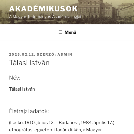
Tartalomhoz
AKADÉMIKUSOK
A Magyar Tudományos Akadémia tagjai
Menü
BEKÜLDVE:
2025.02.12.
SZERZŐ:
ADMIN
Tálasi István
Név:
Tálasi István
Életrajzi adatok:
(Laskó, 1910. július 12. – Budapest, 1984. április 17.)
etnográfus, egyetemi tanár, dékán, a Magyar