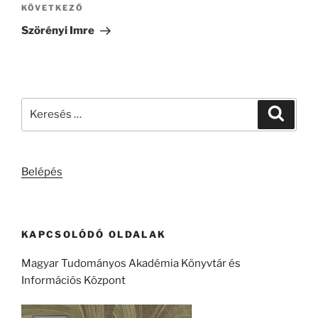
Következő
KÖVETKEZŐ
bejegyzés
Szörényi Imre
Keresés
Keresé
a
következő
kifejezésre:
Belépés
KAPCSOLÓDÓ OLDALAK
Magyar Tudományos Akadémia Könyvtár és
Információs Központ