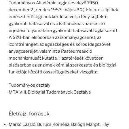
Tudományos Akadémia tagja (levelező 1950.
december 2., rendes 1953. május 30.). Eleinte a lipidek
emészthetőségének kérdéseivel, a fény sejtekre
gyakorolt hatásaival és a kationoknak az élesztő
erjedési folyamataira gyakorolt hatásával foglalkozott.
A SZU-ban elsősorban az izomanyagcserét, az
izomtréninget, az egészséges és kóros idegszövet
anyagcseréjét, valamint a Pasteurreakció
mechanizmusát kutatta. Hazatérését követően
elsősorban az enzimek kémiai szerkezete és biológiai
funkciója közötti összefüggéseket vizsgálta.
Tudományos osztály
MTA VIII. Biológiai Tudományok Osztálya
Életrajzi források:
Markó László, Burucs Kornélia, Balogh Margit, Hay