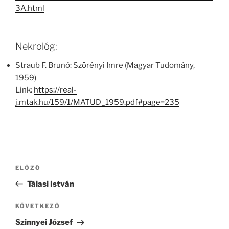
3A.html
Nekrológ:
Straub F. Brunó: Szörényi Imre (Magyar Tudomány,
1959)
Link:
https://real-
j.mtak.hu/159/1/MATUD_1959.pdf#page=235
Bejegyzés
Korábbi
ELŐZŐ
navigáció
bejegyzés
Tálasi István
Következő
KÖVETKEZŐ
bejegyzés
Szinnyei József