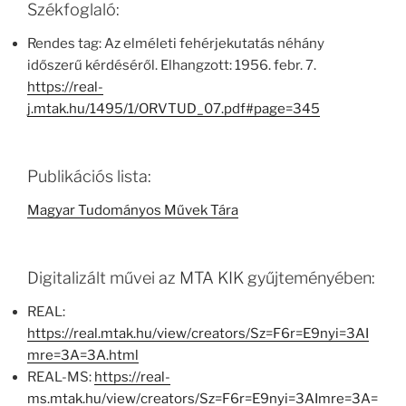
Székfoglaló:
Rendes tag: Az elméleti fehérjekutatás néhány
időszerű kérdéséről. Elhangzott: 1956. febr. 7.
https://real-
j.mtak.hu/1495/1/ORVTUD_07.pdf#page=345
Publikációs lista:
Magyar Tudományos Művek Tára
Digitalizált művei az MTA KIK gyűjteményében:
REAL:
https://real.mtak.hu/view/creators/Sz=F6r=E9nyi=3AI
mre=3A=3A.html
REAL-MS:
https://real-
ms.mtak.hu/view/creators/Sz=F6r=E9nyi=3AImre=3A=