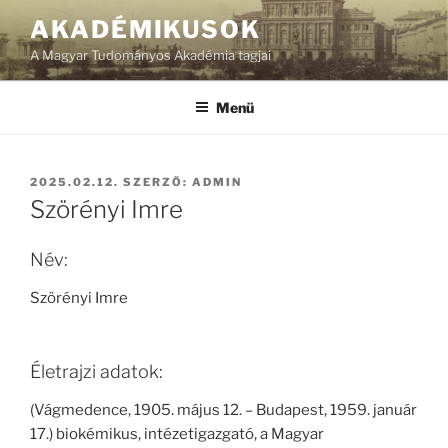
Tartalomhoz
AKADÉMIKUSOK
A Magyar Tudományos Akadémia tagjai
Menü
BEKÜLDVE:
2025.02.12.
SZERZŐ:
ADMIN
Szörényi Imre
Név:
Szörényi Imre
Életrajzi adatok:
(Vágmedence, 1905. május 12. – Budapest, 1959. január
17.) biokémikus, intézetigazgató, a Magyar