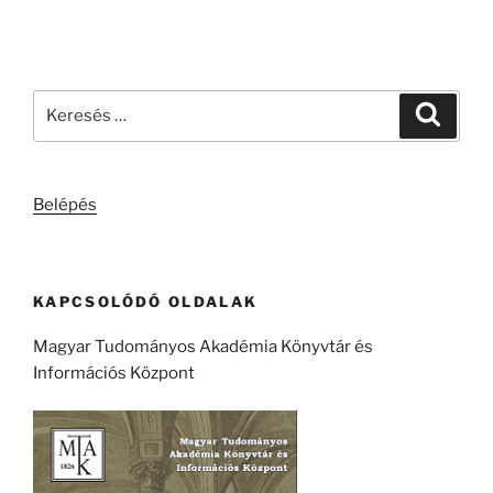
Keresés
Keresé
a
következő
kifejezésre:
Belépés
KAPCSOLÓDÓ OLDALAK
Magyar Tudományos Akadémia Könyvtár és
Információs Központ