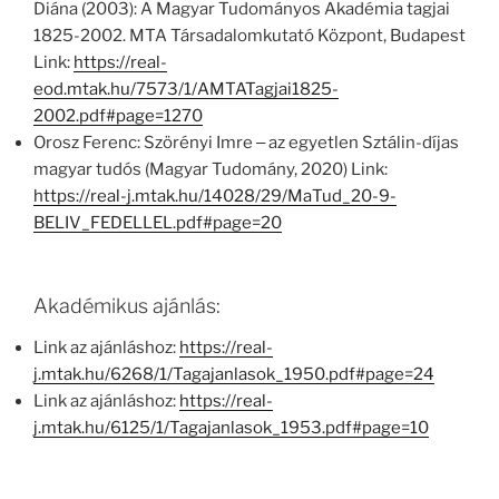
Diána (2003): A Magyar Tudományos Akadémia tagjai
1825-2002. MTA Társadalomkutató Központ, Budapest
Link:
https://real-
eod.mtak.hu/7573/1/AMTATagjai1825-
2002.pdf#page=1270
Orosz Ferenc: Szörényi Imre ‒ az egyetlen Sztálin-díjas
magyar tudós (Magyar Tudomány, 2020) Link:
https://real-j.mtak.hu/14028/29/MaTud_20-9-
BELIV_FEDELLEL.pdf#page=20
Akadémikus ajánlás:
Link az ajánláshoz:
https://real-
j.mtak.hu/6268/1/Tagajanlasok_1950.pdf#page=24
Link az ajánláshoz:
https://real-
j.mtak.hu/6125/1/Tagajanlasok_1953.pdf#page=10