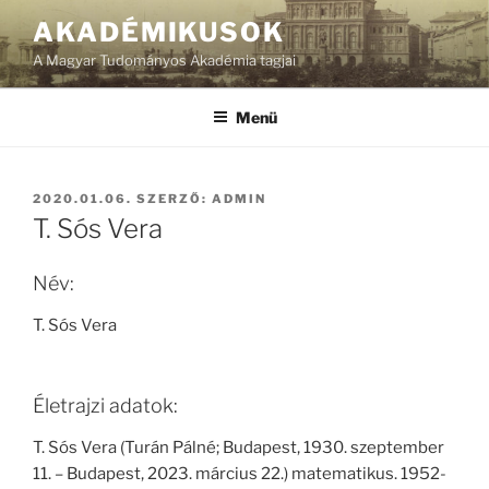
Tartalomhoz
AKADÉMIKUSOK
A Magyar Tudományos Akadémia tagjai
Menü
BEKÜLDVE:
2020.01.06.
SZERZŐ:
ADMIN
T. Sós Vera
Név:
T. Sós Vera
Életrajzi adatok:
T. Sós Vera (Turán Pálné; Budapest, 1930. szeptember
11. – Budapest, 2023. március 22.) matematikus. 1952-