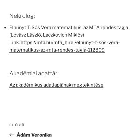
Nekrológ:
Elhunyt T. Sós Vera matematikus, az MTA rendes tagja
(Lovász László, Laczkovich Miklós)
Link:
https://mta.hu/mta_hirei/elhunyt-t-sos-vera-
matematikus-az-mta-rendes-tagja-112809
Akadémiai adattár:
Az akadémikus adatlapjának megtekintése
Bejegyzés
Korábbi
ELŐZŐ
navigáció
bejegyzés
Ádám Veronika