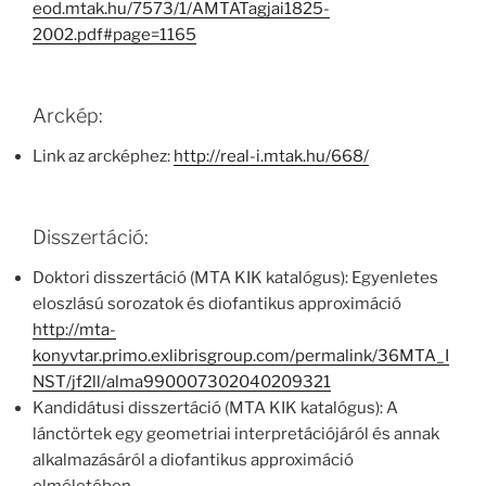
eod.mtak.hu/7573/1/AMTATagjai1825-
2002.pdf#page=1165
Arckép:
Link az arcképhez:
http://real-i.mtak.hu/668/
Disszertáció:
Doktori disszertáció (MTA KIK katalógus): Egyenletes
eloszlású sorozatok és diofantikus approximáció
http://mta-
konyvtar.primo.exlibrisgroup.com/permalink/36MTA_I
NST/jf2ll/alma990007302040209321
Kandidátusi disszertáció (MTA KIK katalógus): A
lánctörtek egy geometriai interpretációjáról és annak
alkalmazásáról a diofantikus approximáció