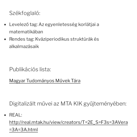
Székfoglaló:
Levelező tag: Az egyenletesség korlátjai a
matematikában
Rendes tag: Kváziperiodikus struktúrák és
alkalmazásaik
Publikációs lista:
Magyar Tudományos Művek Tára
Digitalizált művei az MTA KIK gyűjteményében:
REAL:
http://real.mtak.hu/view/creators/T=2E_S=F3s=3AVera
=3A=3A.html