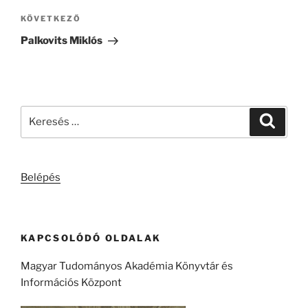
Következő
KÖVETKEZŐ
bejegyzés
Palkovits Miklós
Keresés
Keresé
a
következő
kifejezésre:
Belépés
KAPCSOLÓDÓ OLDALAK
Magyar Tudományos Akadémia Könyvtár és
Információs Központ