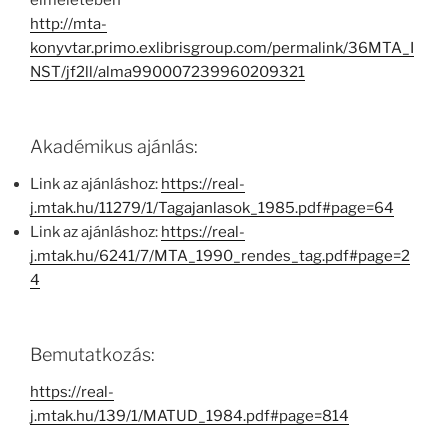
elméletében
http://mta-
konyvtar.primo.exlibrisgroup.com/permalink/36MTA_I
NST/jf2ll/alma990007239960209321
Akadémikus ajánlás:
Link az ajánláshoz:
https://real-
j.mtak.hu/11279/1/Tagajanlasok_1985.pdf#page=64
Link az ajánláshoz:
https://real-
j.mtak.hu/6241/7/MTA_1990_rendes_tag.pdf#page=2
4
Bemutatkozás:
https://real-
j.mtak.hu/139/1/MATUD_1984.pdf#page=814