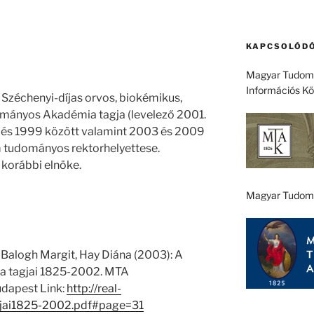
KAPCSOLÓDÓ
Magyar Tudomá
Információs K
) Széchenyi-díjas orvos, biokémikus,
ományos Akadémia tagja (levelező 2001.
6 és 1999 között valamint 2003 és 2009
tudományos rektorhelyettese.
A korábbi elnöke.
Magyar Tudom
 Balogh Margit, Hay Diána (2003): A
 tagjai 1825-2002. MTA
dapest Link:
http://real-
jai1825-2002.pdf#page=31