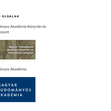
 OLDALAK
nyos Akadémia Könyvtár és
özpont
ányos Akadémia