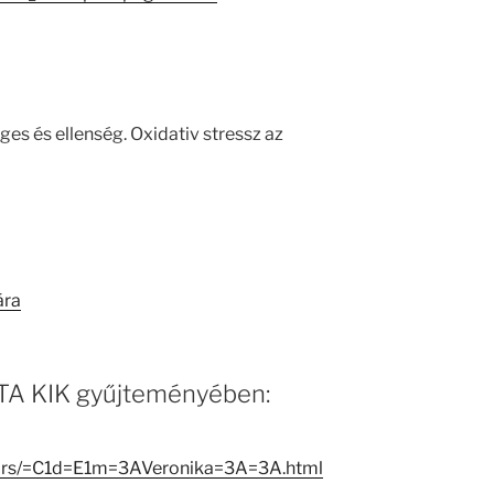
es és ellenség. Oxidativ stressz az
ára
 MTA KIK gyűjteményében:
ators/=C1d=E1m=3AVeronika=3A=3A.html