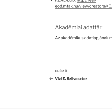
REAL-EOD:
http://real-
eod.mtak.hu/view/creators/
Akadémiai adattár:
Az akadémikus adatlapjának 
Bejegyzés
Korábbi
ELŐZŐ
navigáció
bejegyzés
Vizi E. Szilveszter