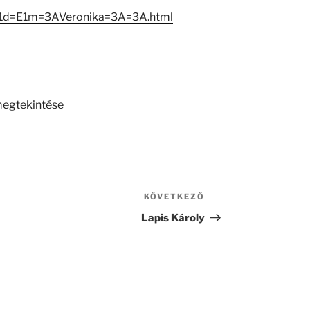
=C1d=E1m=3AVeronika=3A=3A.html
megtekintése
KÖVETKEZŐ
Következő
bejegyzés
Lapis Károly