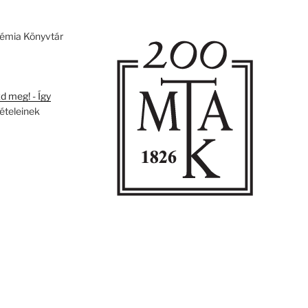
émia Könyvtár
 meg! - Így
tételeinek