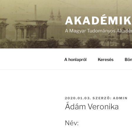
Tartalomhoz
AKADÉMI
A Magyar Tudományos Akadém
A honlapról
Keresés
Bön
BEKÜLDVE:
2020.01.03.
SZERZŐ:
ADMIN
Ádám Veronika
Név: