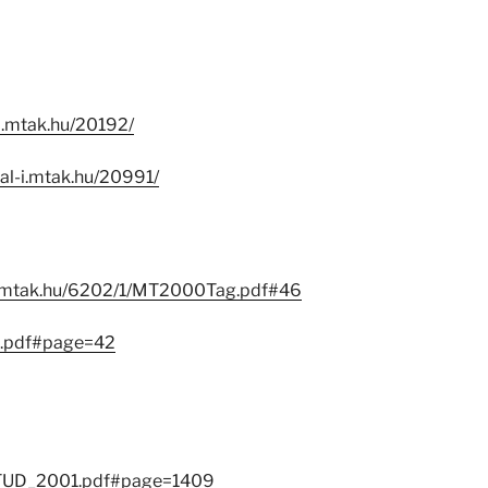
-i.mtak.hu/20192/
eal-i.mtak.hu/20991/
l-j.mtak.hu/6202/1/MT2000Tag.pdf#46
g.pdf#page=42
/MATUD_2001.pdf#page=1409