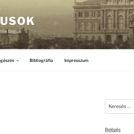
KUSOK
ia tagjai
gészés
Bibliográfia
Impresszum
Keresés
a
következő
kifejezésre:
Belépés