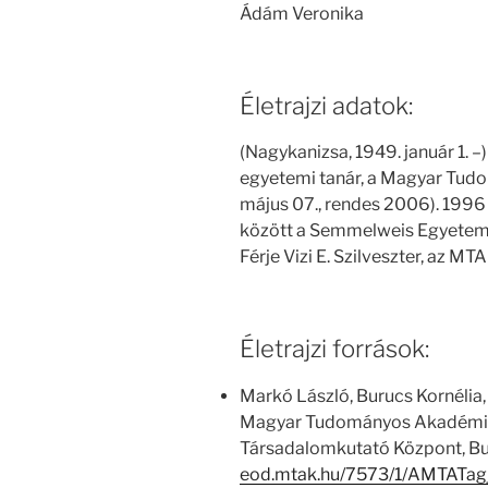
Ádám Veronika
Életrajzi adatok:
(Nagykanizsa, 1949. január 1. –
egyetemi tanár, a Magyar Tud
május 07., rendes 2006). 199
között a Semmelweis Egyetem 
Férje Vizi E. Szilveszter, az MT
Életrajzi források:
Markó László, Burucs Kornélia,
Magyar Tudományos Akadémia
Társadalomkutató Központ, Bu
eod.mtak.hu/7573/1/AMTATag