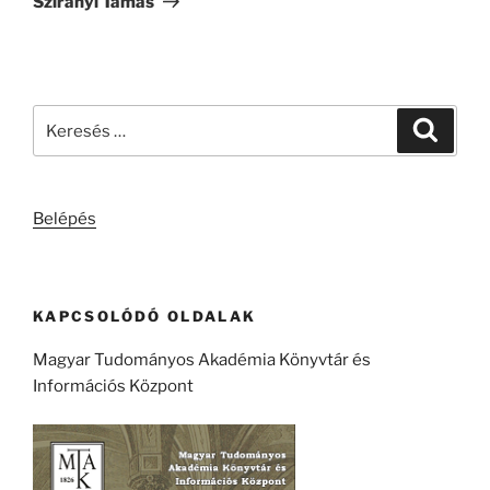
Szirányi Tamás
Keresés
Keresé
a
következő
kifejezésre:
Belépés
KAPCSOLÓDÓ OLDALAK
Magyar Tudományos Akadémia Könyvtár és
Információs Központ