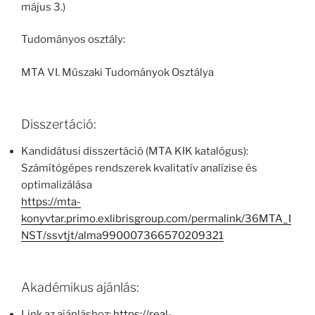
május 3.)
Tudományos osztály:
MTA VI. Műszaki Tudományok Osztálya
Disszertáció:
Kandidátusi disszertáció (MTA KIK katalógus):
Számítógépes rendszerek kvalitatív analízise és
optimalizálása
https://mta-
konyvtar.primo.exlibrisgroup.com/permalink/36MTA_I
NST/ssvtjt/alma990007366570209321
Akadémikus ajánlás:
Link az ajánláshoz:
https://real-