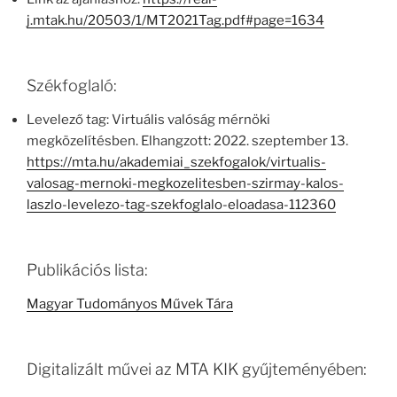
j.mtak.hu/20503/1/MT2021Tag.pdf#page=1634
Székfoglaló:
Levelező tag: Virtuális valóság mérnöki
megközelítésben. Elhangzott: 2022. szeptember 13.
https://mta.hu/akademiai_szekfogalok/virtualis-
valosag-mernoki-megkozelitesben-szirmay-kalos-
laszlo-levelezo-tag-szekfoglalo-eloadasa-112360
Publikációs lista:
Magyar Tudományos Művek Tára
Digitalizált művei az MTA KIK gyűjteményében: