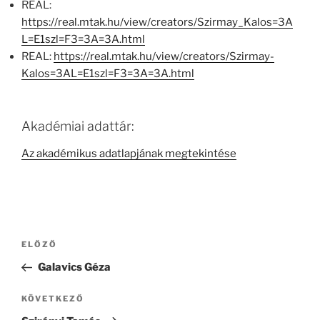
REAL:
https://real.mtak.hu/view/creators/Szirmay_Kalos=3A
L=E1szl=F3=3A=3A.html
REAL:
https://real.mtak.hu/view/creators/Szirmay-
Kalos=3AL=E1szl=F3=3A=3A.html
Akadémiai adattár:
Az akadémikus adatlapjának megtekintése
Bejegyzés
Korábbi
ELŐZŐ
navigáció
bejegyzés
Galavics Géza
Következő
KÖVETKEZŐ
bejegyzés