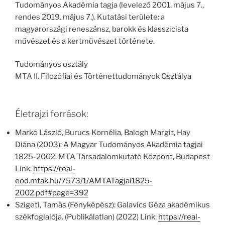
Tudományos Akadémia tagja (levelező 2001. május 7.,
rendes 2019. május 7.). Kutatási területe: a
magyarországi reneszánsz, barokk és klasszicista
művészet és a kertművészet története.
Tudományos osztály
MTA II. Filozófiai és Történettudományok Osztálya
Életrajzi források:
Markó László, Burucs Kornélia, Balogh Margit, Hay
Diána (2003): A Magyar Tudományos Akadémia tagjai
1825-2002. MTA Társadalomkutató Központ, Budapest
Link:
https://real-
eod.mtak.hu/7573/1/AMTATagjai1825-
2002.pdf#page=392
Szigeti, Tamás (Fényképész): Galavics Géza akadémikus
székfoglalója. (Publikálatlan) (2022) Link:
https://real-