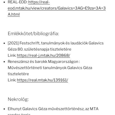
REAL-EOD:
https://real-
eod.mtak.hu/view/creators/Galavics=3AG=E9za=3A=3
A.html
Emlékkötet/bibliográfia:
[2021] Festschrift, tanulmányok és laudációk Galavics
Géza 80. születésnapja tiszteletére
Link:
https://real-j.mtak.hu/20868/
Reneszánsz és barokk Magyarországon :
Művészettörténeti tanulmányok Galavics Géza
tiszteletére
Link:
https://real.mtak.hu/139161/
Nekrológ:
Elhunyt Galavics Géza művészettörténész, az MTA