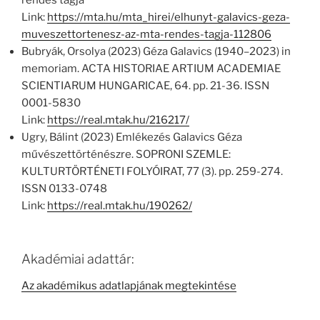
rendes tagja
Link:
https://mta.hu/mta_hirei/elhunyt-galavics-geza-
muveszettortenesz-az-mta-rendes-tagja-112806
Bubryák, Orsolya (2023) Géza Galavics (1940–2023) in
memoriam. ACTA HISTORIAE ARTIUM ACADEMIAE
SCIENTIARUM HUNGARICAE, 64. pp. 21-36. ISSN
0001-5830
Link:
https://real.mtak.hu/216217/
Ugry, Bálint (2023) Emlékezés Galavics Géza
művészettörténészre. SOPRONI SZEMLE:
KULTURTÖRTÉNETI FOLYÓIRAT, 77 (3). pp. 259-274.
ISSN 0133-0748
Link:
https://real.mtak.hu/190262/
Akadémiai adattár:
Az akadémikus adatlapjának megtekintése