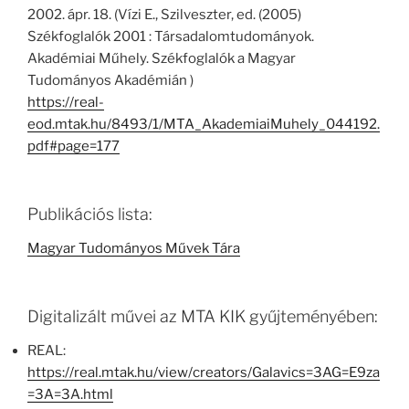
2002. ápr. 18. (Vízi E., Szilveszter, ed. (2005)
Székfoglalók 2001 : Társadalomtudományok.
Akadémiai Műhely. Székfoglalók a Magyar
Tudományos Akadémián )
https://real-
eod.mtak.hu/8493/1/MTA_AkademiaiMuhely_044192.
pdf#page=177
Publikációs lista:
Magyar Tudományos Művek Tára
Digitalizált művei az MTA KIK gyűjteményében:
REAL:
https://real.mtak.hu/view/creators/Galavics=3AG=E9za
=3A=3A.html