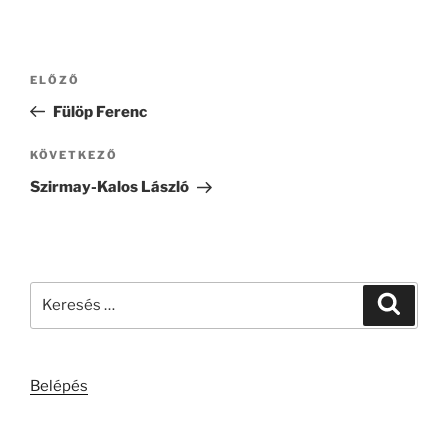
Bejegyzés
Korábbi
ELŐZŐ
navigáció
bejegyzés
Fülöp Ferenc
Következő
KÖVETKEZŐ
bejegyzés
Szirmay-Kalos László
Keresés
Keresé
a
következő
kifejezésre:
Belépés