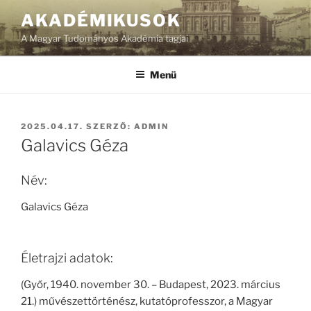
Tartalomhoz
AKADÉMIKUSOK
A Magyar Tudományos Akadémia tagjai
Menü
BEKÜLDVE:
2025.04.17.
SZERZŐ:
ADMIN
Galavics Géza
Név:
Galavics Géza
Életrajzi adatok:
(Győr, 1940. november 30. – Budapest, 2023. március
21.) művészettörténész, kutatóprofesszor, a Magyar