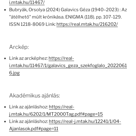
i.mtak.hu/11467/
Bubryák, Orsolya (2024) Galavics Géza (1940–2023) : Az
"átélhető" múlt krónikása. ENIGMA (118). pp. 107-129.
ISSN 1218-8069 Link:
https://real.mtak.hu/216202/
Arckép:
Link az arcképhez:
https://real-
i.mtak.hu/11467/1/galavics_geza_szekfoglalo_2022061
6.jpg
Akadémikus ajánlás:
Link az ajánláshoz:
https://real-
j.mtak.hu/6202/1/MT2000Tag.pdf#page=15
Link az ajánláshoz:
https://real-j.mtak.hu/12241/1/04-
Ajanlasok.pdf#page=11