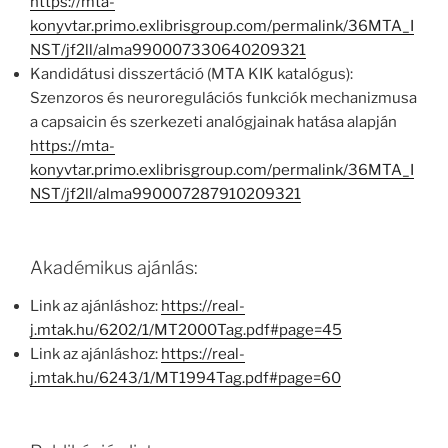
https://mta-
konyvtar.primo.exlibrisgroup.com/permalink/36MTA_I
NST/jf2ll/alma990007330640209321
Kandidátusi disszertáció (MTA KIK katalógus):
Szenzoros és neuroregulációs funkciók mechanizmusa
a capsaicin és szerkezeti analógjainak hatása alapján
https://mta-
konyvtar.primo.exlibrisgroup.com/permalink/36MTA_I
NST/jf2ll/alma990007287910209321
Akadémikus ajánlás:
Link az ajánláshoz:
https://real-
j.mtak.hu/6202/1/MT2000Tag.pdf#page=45
Link az ajánláshoz:
https://real-
j.mtak.hu/6243/1/MT1994Tag.pdf#page=60