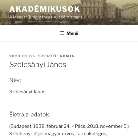
Tartalomhoz
AKADÉMIKUSOK
A Magyar Tudományos Akadémia tagjai
Menü
BEKÜLDVE:
2023.01.05.
SZERZŐ:
ADMIN
Szolcsányi János
Név:
Szolcsányi János
Életrajzi adatok:
(Budapest, 1938. február 24. – Pécs, 2018. november 5.)
Széchenyi-díjas magyar orvos, farmakológus,