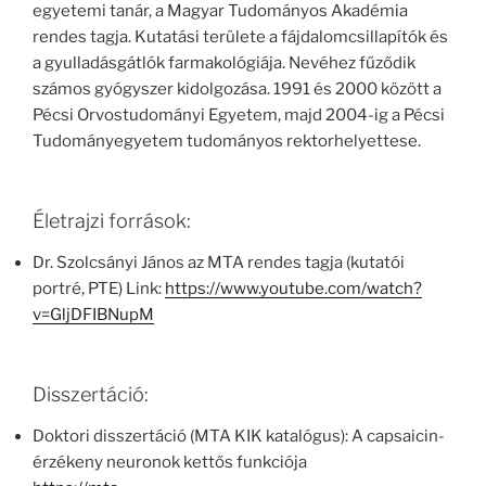
egyetemi tanár, a Magyar Tudományos Akadémia
rendes tagja. Kutatási területe a fájdalomcsillapítók és
a gyulladásgátlók farmakológiája. Nevéhez fűződik
számos gyógyszer kidolgozása. 1991 és 2000 között a
Pécsi Orvostudományi Egyetem, majd 2004-ig a Pécsi
Tudományegyetem tudományos rektorhelyettese.
Életrajzi források:
Dr. Szolcsányi János az MTA rendes tagja (kutatói
portré, PTE) Link:
https://www.youtube.com/watch?
v=GljDFIBNupM
Disszertáció:
Doktori disszertáció (MTA KIK katalógus): A capsaicin-
érzékeny neuronok kettős funkciója