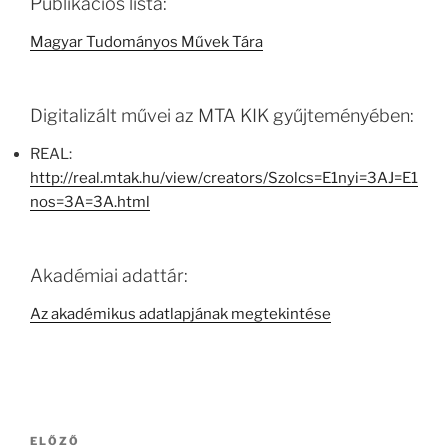
Publikációs lista:
Magyar Tudományos Művek Tára
Digitalizált művei az MTA KIK gyűjteményében:
REAL:
http://real.mtak.hu/view/creators/Szolcs=E1nyi=3AJ=E1
nos=3A=3A.html
Akadémiai adattár:
Az akadémikus adatlapjának megtekintése
Bejegyzés
Korábbi
ELŐZŐ