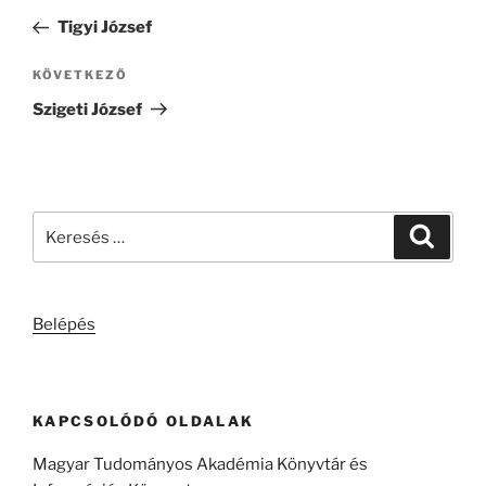
navigáció
bejegyzés
Tigyi József
Következő
KÖVETKEZŐ
bejegyzés
Szigeti József
Keresés
Keresé
a
következő
kifejezésre:
Belépés
KAPCSOLÓDÓ OLDALAK
Magyar Tudományos Akadémia Könyvtár és