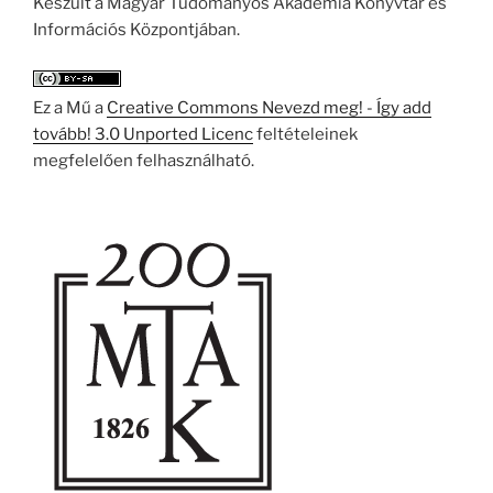
Készült a Magyar Tudományos Akadémia Könyvtár és
Információs Központjában.
Ez a Mű a
Creative Commons Nevezd meg! - Így add
tovább! 3.0 Unported Licenc
feltételeinek
megfelelően felhasználható.