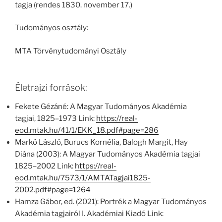
tagja (rendes 1830. november 17.)
Tudományos osztály:
MTA Törvénytudományi Osztály
Életrajzi források:
Fekete Gézáné: A Magyar Tudományos Akadémia
tagjai, 1825–1973 Link:
https://real-
eod.mtak.hu/41/1/EKK_18.pdf#page=286
Markó László, Burucs Kornélia, Balogh Margit, Hay
Diána (2003): A Magyar Tudományos Akadémia tagjai
1825–2002 Link:
https://real-
eod.mtak.hu/7573/1/AMTATagjai1825-
2002.pdf#page=1264
Hamza Gábor, ed. (2021): Portrék a Magyar Tudományos
Akadémia tagjairól I. Akadémiai Kiadó Link: