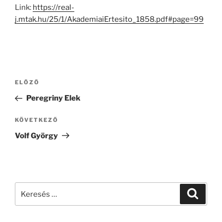
Link:
https://real-
j.mtak.hu/25/1/AkademiaiErtesito_1858.pdf#page=99
Bejegyzés
Korábbi
ELŐZŐ
navigáció
bejegyzés
Peregriny Elek
Következő
KÖVETKEZŐ
bejegyzés
Volf György
Keresés
Keresé
a
következő