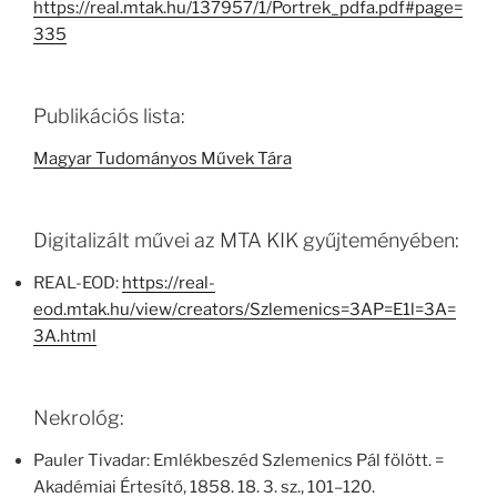
https://real.mtak.hu/137957/1/Portrek_pdfa.pdf#page=
335
Publikációs lista:
Magyar Tudományos Művek Tára
Digitalizált művei az MTA KIK gyűjteményében:
REAL-EOD:
https://real-
eod.mtak.hu/view/creators/Szlemenics=3AP=E1l=3A=
3A.html
Nekrológ:
Pauler Tivadar: Emlékbeszéd Szlemenics Pál fölött. =
Akadémiai Értesítő, 1858. 18. 3. sz., 101–120.