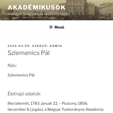
Tartalomhoz
AKADÉMIKUSOK
A Magyar Tudományos Akadémia tagjai
Menü
BEKÜLDVE:
2025.04.09.
SZERZŐ:
ADMIN
Szlemenics Pál
Név:
Szlemenics Pál
Életrajzi adatok:
(Kecskemét, 1783. január 22. – Pozsony, 1856.
december 6.) jogász, a Magyar Tudományos Akadémia