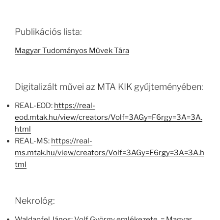
Publikációs lista:
Magyar Tudományos Művek Tára
Digitalizált művei az MTA KIK gyűjteményében:
REAL-EOD:
https://real-
eod.mtak.hu/view/creators/Volf=3AGy=F6rgy=3A=3A.
html
REAL-MS:
https://real-
ms.mtak.hu/view/creators/Volf=3AGy=F6rgy=3A=3A.h
tml
Nekrológ:
Waldapfel János: Volf György emlékezete. = Magyar