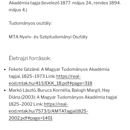
Akadémia tagja (levelező 1877. május 24., rendes 1894.
május 4.)
Tudományos osztály:
MTA Nyelv- és Széptudományi Osztály
Életrajzi források:
Fekete Gézáné: A Magyar Tudományos Akadémia
tagjai, 1825–1973 Link:
https://real-
eod.mtak.hu/41/1/EKK_18.pdf#page=318
Markó László, Burucs Kornélia, Balogh Margit, Hay
Diána (2003): A Magyar Tudományos Akadémia tagjai
1825–2002 Link:
https://real-
eod.mtak.hu/7573/1/AMTATagjai1825-
2002.pdf#page=1401