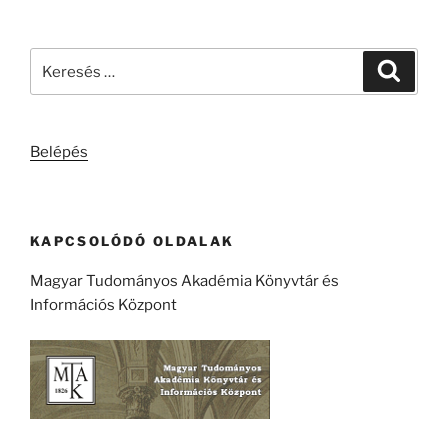
Keresés
Keresé
a
következő
kifejezésre:
Belépés
KAPCSOLÓDÓ OLDALAK
Magyar Tudományos Akadémia Könyvtár és
Információs Központ