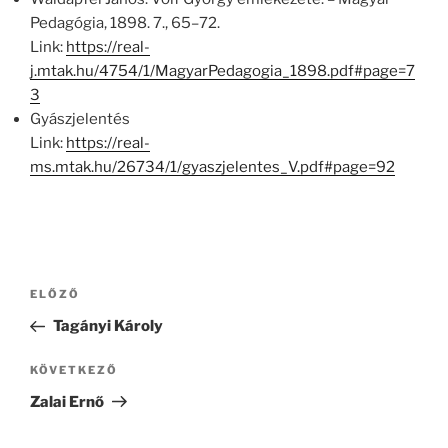
Pedagógia, 1898. 7., 65–72.
Link:
https://real-
j.mtak.hu/4754/1/MagyarPedagogia_1898.pdf#page=7
3
Gyászjelentés
Link:
https://real-
ms.mtak.hu/26734/1/gyaszjelentes_V.pdf#page=92
Bejegyzés
Korábbi
ELŐZŐ
navigáció
bejegyzés
Tagányi Károly
Következő
KÖVETKEZŐ
bejegyzés
Zalai Ernő