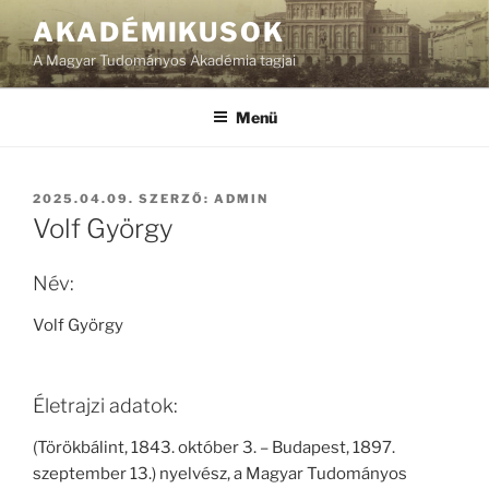
Tartalomhoz
AKADÉMIKUSOK
A Magyar Tudományos Akadémia tagjai
Menü
BEKÜLDVE:
2025.04.09.
SZERZŐ:
ADMIN
Volf György
Név:
Volf György
Életrajzi adatok:
(Törökbálint, 1843. október 3. – Budapest, 1897.
szeptember 13.) nyelvész, a Magyar Tudományos