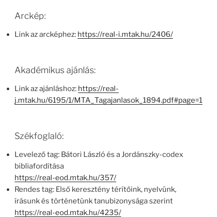
Arckép:
Link az arcképhez:
https://real-i.mtak.hu/2406/
Akadémikus ajánlás:
Link az ajánláshoz:
https://real-
j.mtak.hu/6195/1/MTA_Tagajanlasok_1894.pdf#page=1
Székfoglaló:
Levelező tag: Bátori László és a Jordánszky-codex
bibliafordítása
https://real-eod.mtak.hu/357/
Rendes tag: Első keresztény térítőink, nyelvünk,
írásunk és történetünk tanubizonysága szerint
https://real-eod.mtak.hu/4235/