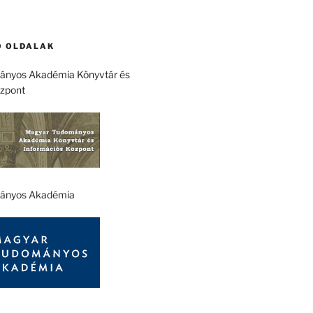
 OLDALAK
nyos Akadémia Könyvtár és
özpont
ányos Akadémia