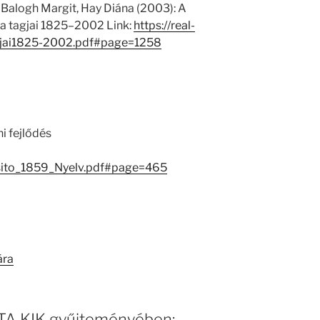
 Balogh Margit, Hay Diána (2003): A
 tagjai 1825–2002 Link:
https://real-
jai1825-2002.pdf#page=1258
ni fejlődés
esito_1859_Nyelv.pdf#page=465
ára
 MTA KIK gyűjteményében: