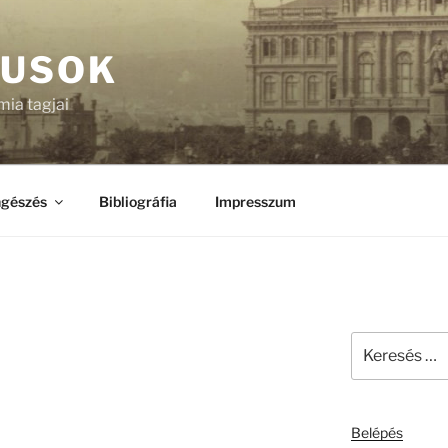
KUSOK
ia tagjai
gészés
Bibliográfia
Impresszum
Keresés
a
következő
kifejezésre:
Belépés