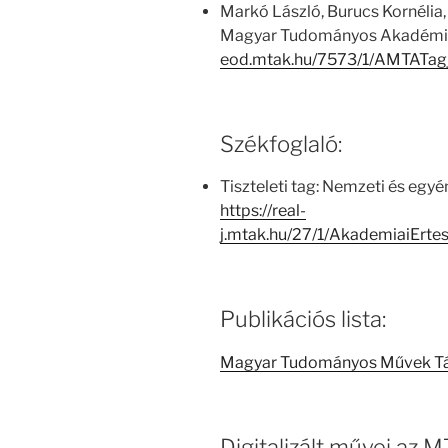
Markó László, Burucs Kornélia,
Magyar Tudományos Akadémia
eod.mtak.hu/7573/1/AMTATag
Székfoglaló:
Tiszteleti tag: Nemzeti és egyé
https://real-
j.mtak.hu/27/1/AkademiaiErt
Publikációs lista:
Magyar Tudományos Művek T
Digitalizált művei az