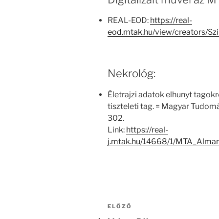
REAL-EOD:
https://real-
eod.mtak.hu/view/creators/S
Nekrológ:
Életrajzi adatok elhunyt tagokr
tiszteleti tag. = Magyar Tud
302.
Link:
https://real-
j.mtak.hu/14668/1/MTA_Alm
Bejegyzés
Korábbi
ELŐZŐ