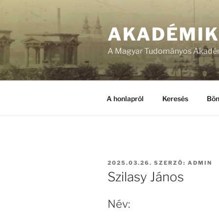
Tartalomhoz
AKADÉMI
A Magyar Tudományos Akadém
A honlapról
Keresés
Bön
BEKÜLDVE:
2025.03.26.
SZERZŐ:
ADMIN
Szilasy János
Név: