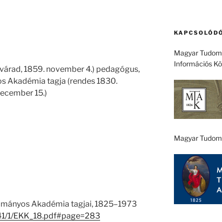
KAPCSOLÓDÓ
Magyar Tudomá
Információs K
gyvárad, 1859. november 4.) pedagógus,
os Akadémia tagja (rendes 1830.
december 15.)
Magyar Tudom
ományos Akadémia tagjai, 1825–1973
u/41/1/EKK_18.pdf#page=283