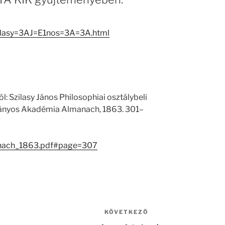
zilasy=3AJ=E1nos=3A=3A.html
ól: Szilasy János Philosophiai osztálybeli
ományos Akadémia Almanach, 1863. 301–
anach_1863.pdf#page=307
KÖVETKEZŐ
Következő