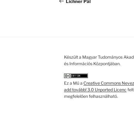
navigáció
bejegyzés
Lichner Pál
Készült a Magyar Tudományos Akad
és Információs Központjában.
Ez a Mű a
Creative Commons Nevezd
add tovább! 3.0 Unported Licenc
fel
megfelelően felhasználható.