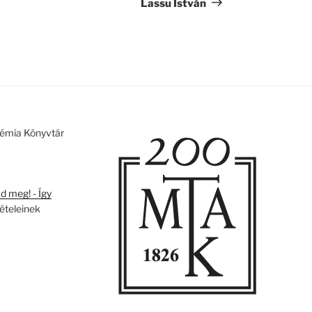
bejegyzés
Lassu István
émia Könyvtár
 meg! - Így
tételeinek