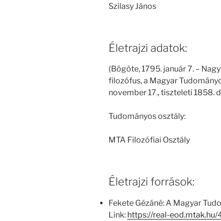
Szilasy János
Életrajzi adatok:
(Bögöte, 1795. január 7. – Na
filozófus, a Magyar Tudomány
november 17., tiszteleti 1858. 
Tudományos osztály:
MTA Filozófiai Osztály
Életrajzi források:
Fekete Gézáné: A Magyar Tud
Link:
https://real-eod.mtak.h