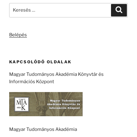
Keresés
Keresé
a
következő
kifejezésre:
Belépés
KAPCSOLÓDÓ OLDALAK
Magyar Tudományos Akadémia Könyvtár és
Információs Központ
Magyar Tudományos Akadémia