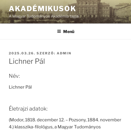
Tartalomhoz
AKADÉMIKUSOK
A Magyar Tudományos Akadémia tagjai
Menü
BEKÜLDVE:
2025.03.26.
SZERZŐ:
ADMIN
Lichner Pál
Név:
Lichner Pál
Életrajzi adatok:
(Modor, 1818. december 12. – Pozsony, 1884. november
4.) klasszika-filológus, a Magyar Tudományos