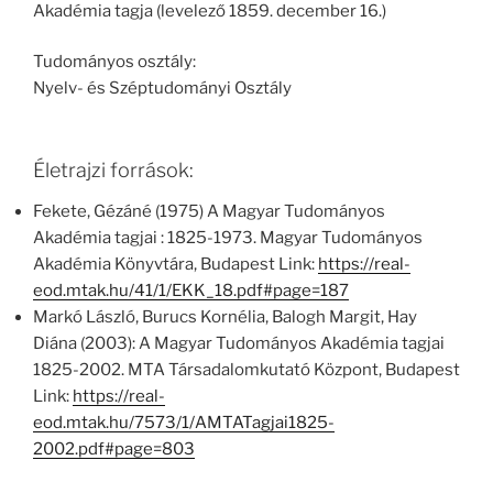
Akadémia tagja (levelező 1859. december 16.)
Tudományos osztály:
Nyelv- és Széptudományi Osztály
Életrajzi források:
Fekete, Gézáné (1975) A Magyar Tudományos
Akadémia tagjai : 1825-1973. Magyar Tudományos
Akadémia Könyvtára, Budapest Link:
https://real-
eod.mtak.hu/41/1/EKK_18.pdf#page=187
Markó László, Burucs Kornélia, Balogh Margit, Hay
Diána (2003): A Magyar Tudományos Akadémia tagjai
1825-2002. MTA Társadalomkutató Központ, Budapest
Link:
https://real-
eod.mtak.hu/7573/1/AMTATagjai1825-
2002.pdf#page=803