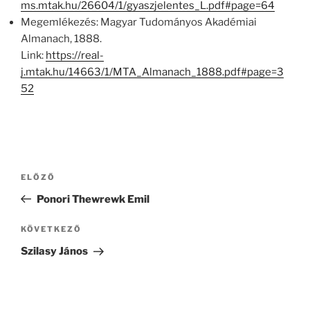
ms.mtak.hu/26604/1/gyaszjelentes_L.pdf#page=64
Megemlékezés: Magyar Tudományos Akadémiai
Almanach, 1888.
Link:
https://real-
j.mtak.hu/14663/1/MTA_Almanach_1888.pdf#page=3
52
Bejegyzés
Korábbi
ELŐZŐ
navigáció
bejegyzés
Ponori Thewrewk Emil
Következő
KÖVETKEZŐ
bejegyzés
Szilasy János