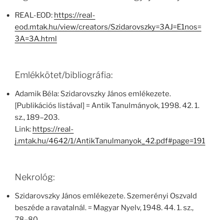
REAL-EOD:
https://real-
eod.mtak.hu/view/creators/Szidarovszky=3AJ=E1nos=
3A=3A.html
Emlékkötet/bibliográfia:
Adamik Béla: Szidarovszky János emlékezete.
[Publikációs listával] = Antik Tanulmányok, 1998. 42. 1.
sz., 189–203.
Link:
https://real-
j.mtak.hu/4642/1/AntikTanulmanyok_42.pdf#page=191
Nekrológ:
Szidarovszky János emlékezete. Szemerényi Oszvald
beszéde a ravatalnál. = Magyar Nyelv, 1948. 44. 1. sz.,
78–80.