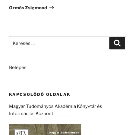
bejegyzés
Ormós Zsigmond
Keresés
Keresé
a
következő
kifejezésre:
Belépés
KAPCSOLÓDÓ OLDALAK
Magyar Tudományos Akadémia Könyvtár és
Információs Központ