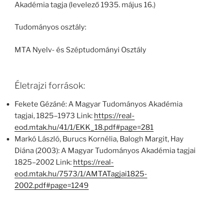
Akadémia tagja (levelező 1935. május 16.)
Tudományos osztály:
MTA Nyelv- és Széptudományi Osztály
Életrajzi források:
Fekete Gézáné: A Magyar Tudományos Akadémia
tagjai, 1825–1973 Link:
https://real-
eod.mtak.hu/41/1/EKK_18.pdf#page=281
Markó László, Burucs Kornélia, Balogh Margit, Hay
Diána (2003): A Magyar Tudományos Akadémia tagjai
1825–2002 Link:
https://real-
eod.mtak.hu/7573/1/AMTATagjai1825-
2002.pdf#page=1249