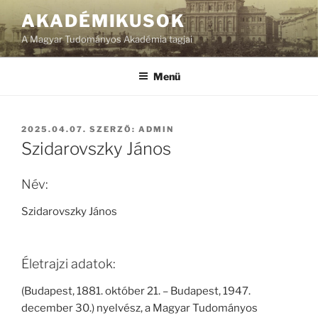
Tartalomhoz
AKADÉMIKUSOK
A Magyar Tudományos Akadémia tagjai
Menü
BEKÜLDVE:
2025.04.07.
SZERZŐ:
ADMIN
Szidarovszky János
Név:
Szidarovszky János
Életrajzi adatok:
(Budapest, 1881. október 21. – Budapest, 1947.
december 30.) nyelvész, a Magyar Tudományos