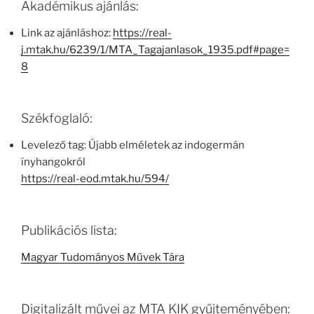
Akadémikus ajánlás:
Link az ajánláshoz:
https://real-
j.mtak.hu/6239/1/MTA_Tagajanlasok_1935.pdf#page=
8
Székfoglaló:
Levelező tag: Újabb elméletek az indogermán
ínyhangokról
https://real-eod.mtak.hu/594/
Publikációs lista:
Magyar Tudományos Művek Tára
Digitalizált művei az MTA KIK gyűjteményében: