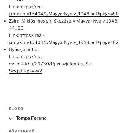
Link:
https://real-
j.mtak.hu/15404/1/MagyarNyelv_1948.pdf#page=80
Zsirai Miklós megemlékezése. = Magyar Nyelv, 1948.
44., 80.
Link:
https://real-
j.mtak.hu/15404/1/MagyarNyelv_1948.pdf#page=82
Gyászjelentés
Link:
https://real-
ms.mtak.hu/26730/1/gyaszjelentes_Szi-
Szv.pdf#page=2
Bejegyzés
Korábbi
ELŐZŐ
navigáció
bejegyzés
Tompa Ferenc
Következő
KÖVETKEZŐ