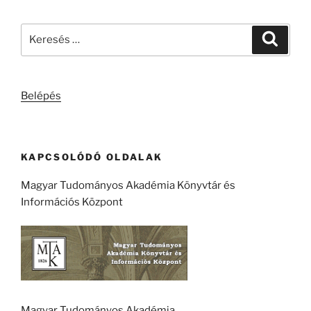
Keresés
Keresé
a
következő
kifejezésre:
Belépés
KAPCSOLÓDÓ OLDALAK
Magyar Tudományos Akadémia Könyvtár és
Információs Központ
Magyar Tudományos Akadémia