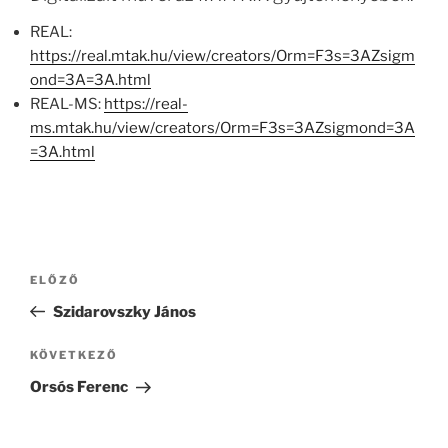
REAL:
https://real.mtak.hu/view/creators/Orm=F3s=3AZsigm
ond=3A=3A.html
REAL-MS:
https://real-
ms.mtak.hu/view/creators/Orm=F3s=3AZsigmond=3A
=3A.html
Bejegyzés
Korábbi
ELŐZŐ
navigáció
bejegyzés
Szidarovszky János
Következő
KÖVETKEZŐ
bejegyzés
Orsós Ferenc