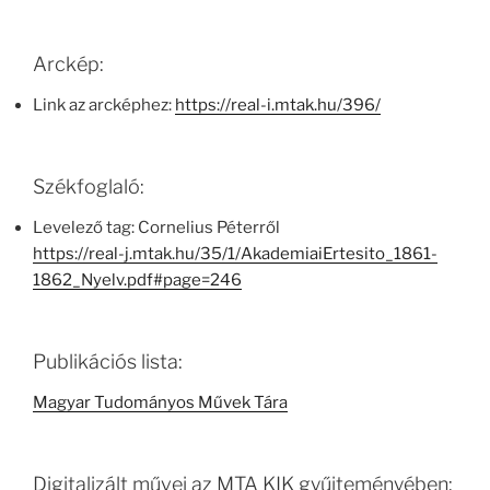
Arckép:
Link az arcképhez:
https://real-i.mtak.hu/396/
Székfoglaló:
Levelező tag: Cornelius Péterről
https://real-j.mtak.hu/35/1/AkademiaiErtesito_1861-
1862_Nyelv.pdf#page=246
Publikációs lista:
Magyar Tudományos Művek Tára
Digitalizált művei az MTA KIK gyűjteményében: