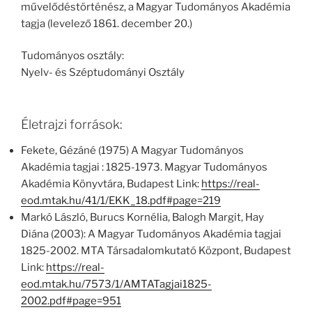
művelődéstörténész, a Magyar Tudományos Akadémia
tagja (levelező 1861. december 20.)
Tudományos osztály:
Nyelv- és Széptudományi Osztály
Életrajzi források:
Fekete, Gézáné (1975) A Magyar Tudományos
Akadémia tagjai : 1825-1973. Magyar Tudományos
Akadémia Könyvtára, Budapest Link:
https://real-
eod.mtak.hu/41/1/EKK_18.pdf#page=219
Markó László, Burucs Kornélia, Balogh Margit, Hay
Diána (2003): A Magyar Tudományos Akadémia tagjai
1825-2002. MTA Társadalomkutató Központ, Budapest
Link:
https://real-
eod.mtak.hu/7573/1/AMTATagjai1825-
2002.pdf#page=951