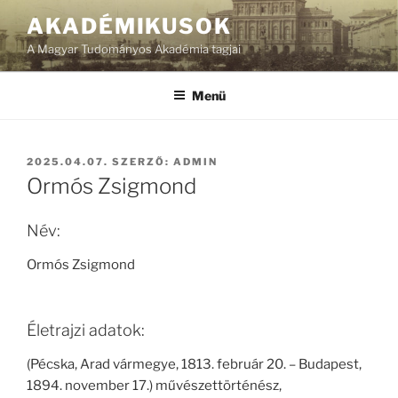
Tartalomhoz
AKADÉMIKUSOK
A Magyar Tudományos Akadémia tagjai
Menü
BEKÜLDVE:
2025.04.07.
SZERZŐ:
ADMIN
Ormós Zsigmond
Név:
Ormós Zsigmond
Életrajzi adatok:
(Pécska, Arad vármegye, 1813. február 20. – Budapest,
1894. november 17.) művészettörténész,