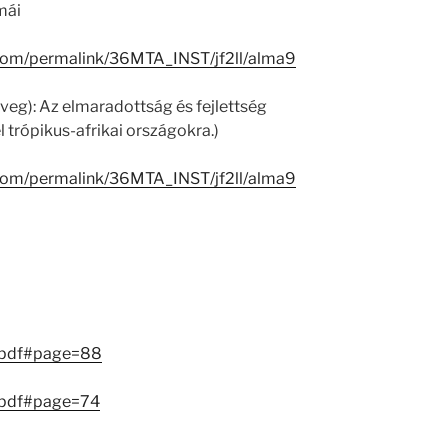
mái
.com/permalink/36MTA_INST/jf2ll/alma9
öveg): Az elmaradottság és fejlettség
l trópikus-afrikai országokra.)
.com/permalink/36MTA_INST/jf2ll/alma9
.pdf#page=88
.pdf#page=74