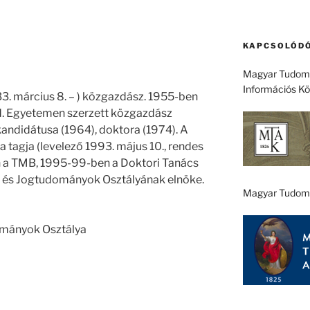
KAPCSOLÓDÓ
Magyar Tudomá
Információs K
3. március 8. – ) közgazdász. 1955-ben
. Egyetemen szerzett közgazdász
andidátusa (1964), doktora (1974). A
agja (levelező 1993. május 10., rendes
n a TMB, 1995-99-ben a Doktori Tanács
g- és Jogtudományok Osztályának elnöke.
Magyar Tudom
ományok Osztálya