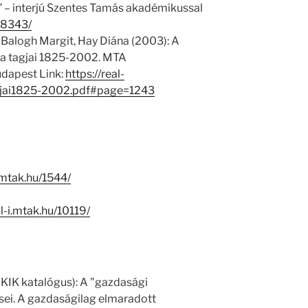
” – interjú Szentes Tamás akadémikussal
/18343/
 Balogh Margit, Hay Diána (2003): A
 tagjai 1825-2002. MTA
dapest Link:
https://real-
jai1825-2002.pdf#page=1243
i.mtak.hu/1544/
al-i.mtak.hu/10119/
 KIK katalógus): A "gazdasági
ei. A gazdaságilag elmaradott