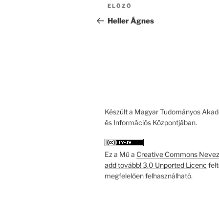
Bejegyzés
Korábbi
ELŐZŐ
navigáció
bejegyzés
Heller Ágnes
Készült a Magyar Tudományos Akad
és Információs Központjában.
Ez a Mű a
Creative Commons Nevezd
add tovább! 3.0 Unported Licenc
fel
megfelelően felhasználható.