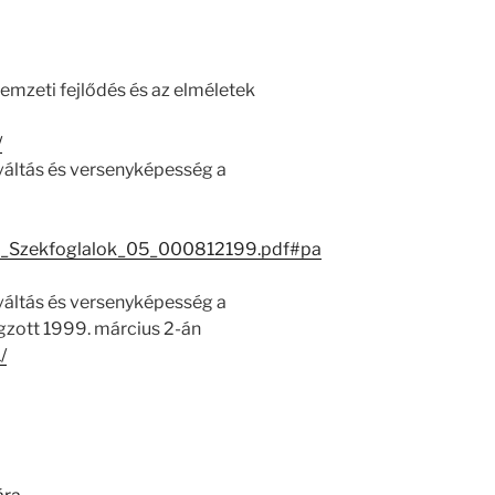
emzeti fejlődés és az elméletek
/
váltás és versenyképesség a
_Szekfoglalok_05_000812199.pdf#pa
váltás és versenyképesség a
gzott 1999. március 2-án
/