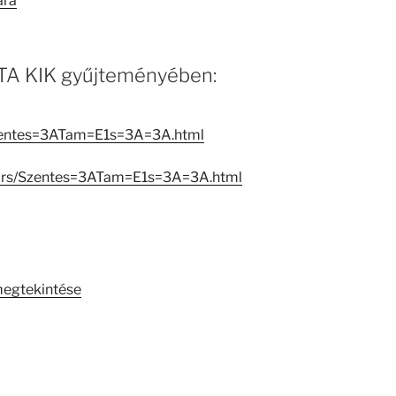
ára
 MTA KIK gyűjteményében:
Szentes=3ATam=E1s=3A=3A.html
ators/Szentes=3ATam=E1s=3A=3A.html
megtekintése