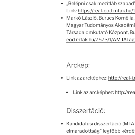
„Belépni csak mezítláb szabad
Link:
https://real-eod.mtak.hu
Markó László, Burucs Kornélia,
Magyar Tudományos Akadémia
Társadalomkutató Központ, Bu
eod.mtak.hu/7573/1/AMTATag
Arckép:
Link az arcképhez:
http://real-
Link az arcképhez:
http://re
Disszertáció:
Kandidátusi disszertáció (MTA
elmaradottság" legfőbb kérdés