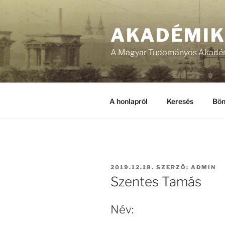
Tartalomhoz
AKADÉMI
A Magyar Tudományos Akadém
A honlapról
Keresés
Bön
BEKÜLDVE:
2019.12.18.
SZERZŐ:
ADMIN
Szentes Tamás
Név: