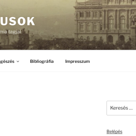
KUSOK
ia tagjai
gészés
Bibliográfia
Impresszum
Keresés
a
következő
kifejezésre:
Belépés