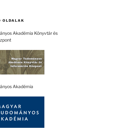
 OLDALAK
nyos Akadémia Könyvtár és
özpont
ányos Akadémia