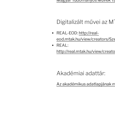
Magyar Tudományos Művek T
Digitalizált művei az
REAL-EOD:
http://real-
eod.mtak.hu/view/creators/
REAL:
http://real.mtak.hu/view/cre
Akadémiai adattár:
Az akadémikus adatlapjának 