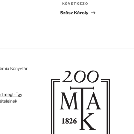
KÖVETKEZŐ
Következő
bejegyzés
Szász Károly
émia Könyvtár
 meg! - Így
tételeinek