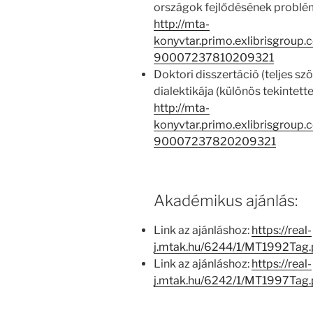
országok fejlődésének problé
http://mta-
konyvtar.primo.exlibrisgroup
90007237810209321
Doktori disszertáció (teljes sz
dialektikája (különös tekintette
http://mta-
konyvtar.primo.exlibrisgroup
90007237820209321
Akadémikus ajánlás:
Link az ajánláshoz:
https://real-
j.mtak.hu/6244/1/MT1992Tag
Link az ajánláshoz:
https://real-
j.mtak.hu/6242/1/MT1997Tag