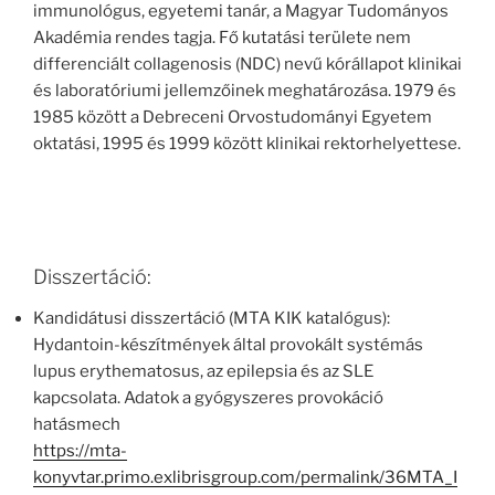
immunológus, egyetemi tanár, a Magyar Tudományos
Akadémia rendes tagja. Fő kutatási területe nem
differenciált collagenosis (NDC) nevű kórállapot klinikai
és laboratóriumi jellemzőinek meghatározása. 1979 és
1985 között a Debreceni Orvostudományi Egyetem
oktatási, 1995 és 1999 között klinikai rektorhelyettese.
Disszertáció:
Kandidátusi disszertáció (MTA KIK katalógus):
Hydantoin-készítmények által provokált systémás
lupus erythematosus, az epilepsia és az SLE
kapcsolata. Adatok a gyógyszeres provokáció
hatásmech
https://mta-
konyvtar.primo.exlibrisgroup.com/permalink/36MTA_I