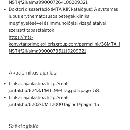
NST/jf2ll/alma990007264100209321
Doktori disszertáció (MTA KIK katalógus): A systemas
lupus erythematosusos betegek klinikai
megfigyelésével és immunológiai vizsgálataival
szerzett tapasztalatok
https://mta-
konyvtar.primo.exlibrisgroup.com/permalink/36MTA_I
NST/jf2ll/alma990007351110209321
Akadémikus ajánlás:
Link az ajánláshoz:
http://real-
j.mtak.hu/6243/1/MT1994Tag.pdf#page=58
Link az ajánláshoz:
http://real-
j.mtak.hu/6202/1/MT2000Tag.pdf#page=45
Székfoglaló: