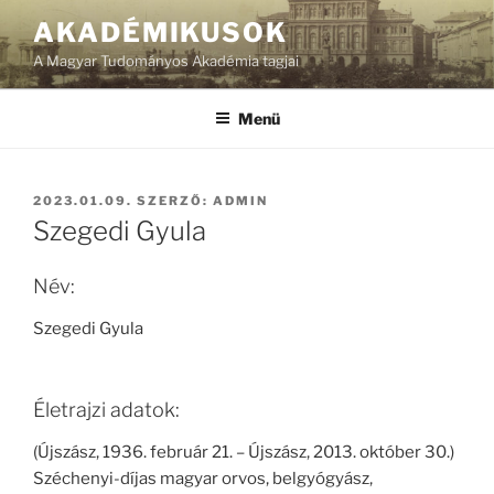
Tartalomhoz
AKADÉMIKUSOK
A Magyar Tudományos Akadémia tagjai
Menü
BEKÜLDVE:
2023.01.09.
SZERZŐ:
ADMIN
Szegedi Gyula
Név:
Szegedi Gyula
Életrajzi adatok:
(Újszász, 1936. február 21. – Újszász, 2013. október 30.)
Széchenyi-díjas magyar orvos, belgyógyász,