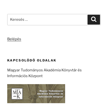
Keresés
Keresé
a
következő
kifejezésre:
Belépés
KAPCSOLÓDÓ OLDALAK
Magyar Tudományos Akadémia Könyvtár és
Információs Központ