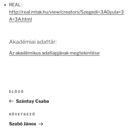
REAL:
http://real.mtak.hu/view/creators/Szegedi=3AGyula=3
A=3A.html
Akadémiai adattár:
Az akadémikus adatlapjának megtekintése
Bejegyzés
Korábbi
ELŐZŐ
navigáció
bejegyzés
Szántay Csaba
Következő
KÖVETKEZŐ
bejegyzés
Szabó János