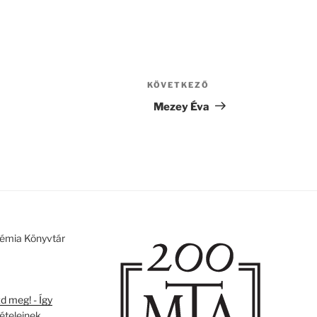
KÖVETKEZŐ
Következő
bejegyzés
Mezey Éva
émia Könyvtár
 meg! - Így
tételeinek