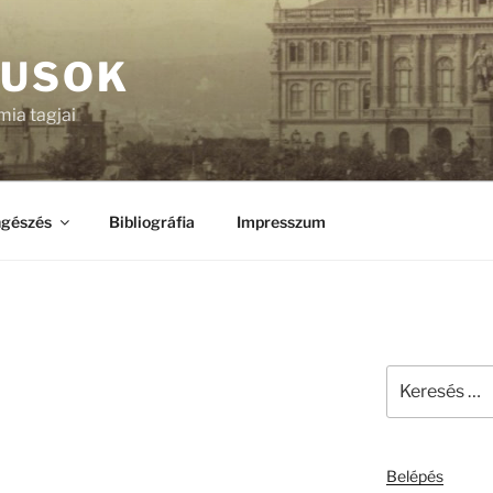
KUSOK
ia tagjai
gészés
Bibliográfia
Impresszum
Keresés
a
következő
kifejezésre:
Belépés