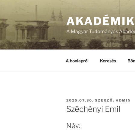
Tartalomhoz
AKADÉMI
A Magyar Tudományos Akadém
A honlapról
Keresés
Bön
BEKÜLDVE:
2025.07.30.
SZERZŐ:
ADMIN
Széchényi Emil
Név: