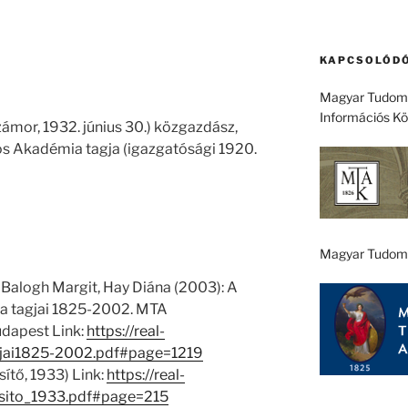
KAPCSOLÓDÓ
Magyar Tudomá
Információs K
zámor, 1932. június 30.) közgazdász,
s Akadémia tagja (igazgatósági 1920.
Magyar Tudom
 Balogh Margit, Hay Diána (2003): A
 tagjai 1825-2002. MTA
dapest Link:
https://real-
jai1825-2002.pdf#page=1219
ítő, 1933) Link:
https://real-
esito_1933.pdf#page=215