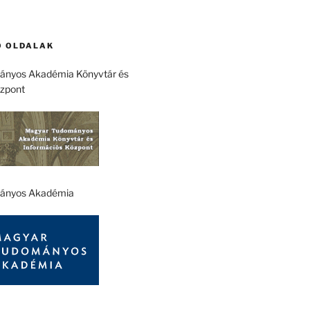
 OLDALAK
nyos Akadémia Könyvtár és
özpont
ányos Akadémia