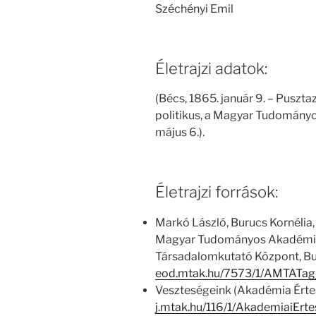
Széchényi Emil
Életrajzi adatok:
(Bécs, 1865. január 9. – Puszta
politikus, a Magyar Tudományo
május 6.).
Életrajzi források:
Markó László, Burucs Kornélia,
Magyar Tudományos Akadémia
Társadalomkutató Központ, Bu
eod.mtak.hu/7573/1/AMTATag
Veszteségeink (Akadémia Értes
j.mtak.hu/116/1/AkademiaiErt