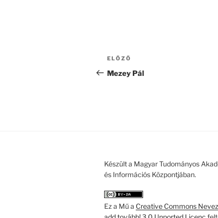
Bejegyzés
Korábbi
ELŐZŐ
navigáció
bejegyzés
Mezey Pál
Készült a Magyar Tudományos Akad
és Információs Központjában.
Ez a Mű a
Creative Commons Nevezd
add tovább! 3.0 Unported Licenc
fel