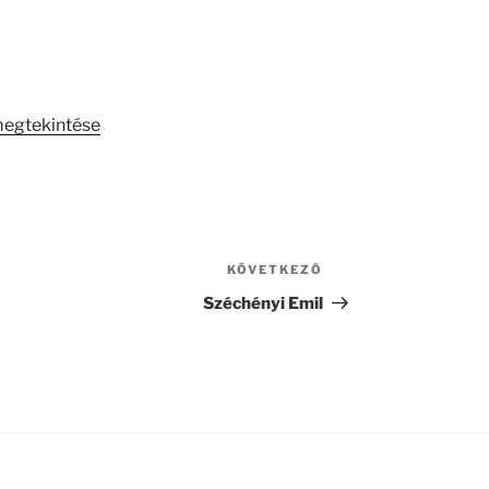
megtekintése
KÖVETKEZŐ
Következő
bejegyzés
Széchényi Emil