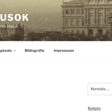
KUSOK
ia tagjai
gészés
Bibliográfia
Impresszum
Keresés
a
következő
kifejezésre:
Belépés