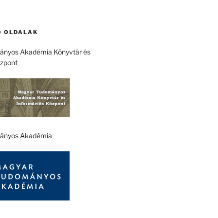
 OLDALAK
nyos Akadémia Könyvtár és
özpont
ányos Akadémia