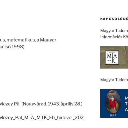
KAPCSOLÓDÓ
Magyar Tudomá
Információs K
kus, matematikus, a Magyar
külső 1998)
Magyar Tudom
ezey Pál (Nagyvárad, 1943. április 28.)
/1/Mezey_Pal_MTA_MTK_Eb_hirlevel_202