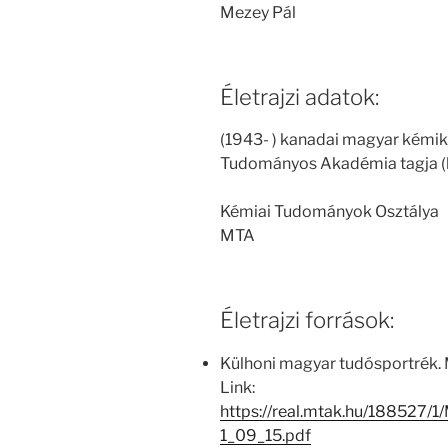
Mezey Pál
Életrajzi adatok:
(1943- ) kanadai magyar kémi
Tudományos Akadémia tagja (
Kémiai Tudományok Osztálya
MTA
Életrajzi források:
Külhoni magyar tudósportrék. M
Link:
https://real.mtak.hu/188527
1_09_15.pdf