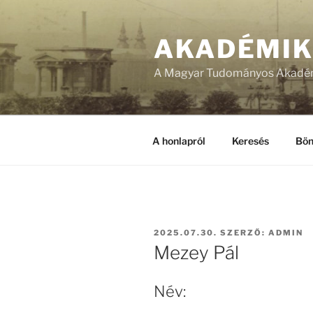
Tartalomhoz
AKADÉMI
A Magyar Tudományos Akadém
A honlapról
Keresés
Bön
BEKÜLDVE:
2025.07.30.
SZERZŐ:
ADMIN
Mezey Pál
Név: