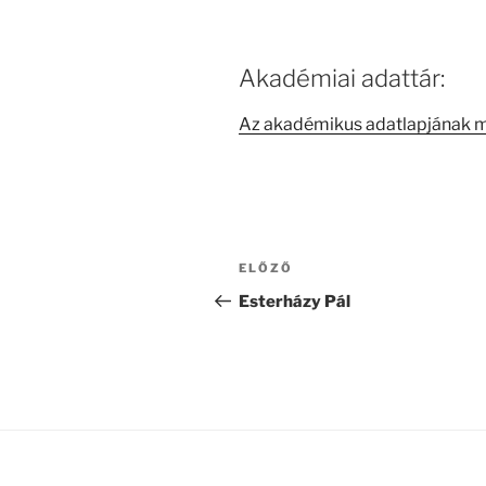
Akadémiai adattár:
Az akadémikus adatlapjának 
Bejegyzés
Korábbi
ELŐZŐ
navigáció
bejegyzés
Esterházy Pál