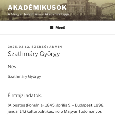
Tartalomhoz
AKADÉMIKUSOK
A Magyar Tudományos Akadémia tagjai
Menü
BEKÜLDVE:
2025.03.12.
SZERZŐ:
ADMIN
Szathmáry György
Név:
Szathmáry György
Életrajzi adatok:
(Alpestes (Románia), 1845. április 9. – Budapest, 1898.
január 14.) kultúrpolitikus, író, a Magyar Tudományos