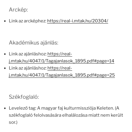
Arckép:
Link az arcképhez:
https://real-i.mtak.hu/20304/
Akadémikus ajánlás:
Link az ajánláshoz:
https://real-
j.mtak.hu/4047/1/Tagajanlasok_1895.pdf#page=14
Link az ajánláshoz:
https://real-
j.mtak.hu/4047/1/Tagajanlasok_1895.pdf#page=25
Székfoglaló:
Levelező tag: A magyar faj kulturmissziója Keleten. (A
székfoglaló felolvasására elhalálozása miatt nem került
sor.)