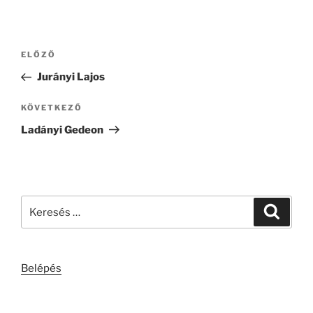
Bejegyzés
Korábbi
ELŐZŐ
navigáció
bejegyzés
Jurányi Lajos
Következő
KÖVETKEZŐ
bejegyzés
Ladányi Gedeon
Keresés
Keresé
a
következő
kifejezésre:
Belépés