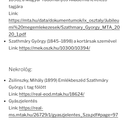
tagjára
Link:
https://mta.hu/data/dokumentumok/ix_osztaly/Jubileu
mi%20megemlekezesek/Szathmary_Gyorgy_MTA_20
20_1.pdf
Szathmáry György (1845–1898) a kortársak szemével
Link:
https://mek.oszk.hu/10300/10394/
Nekrológ:
Zsilinszky, Mihály (1899) Emlékbeszéd Szathmáry
György l. tag fölött
Link:
https://real-eod.mtak.hu/18624/
Gyászjelentés
Link:
https://real-
ms.mtak.hu/26729/1/gyaszjelentes_Sza.pdf#page=97