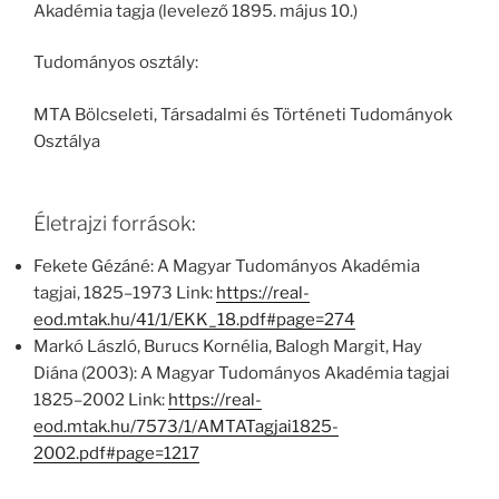
Akadémia tagja (levelező 1895. május 10.)
Tudományos osztály:
MTA Bölcseleti, Társadalmi és Történeti Tudományok
Osztálya
Életrajzi források:
Fekete Gézáné: A Magyar Tudományos Akadémia
tagjai, 1825–1973 Link:
https://real-
eod.mtak.hu/41/1/EKK_18.pdf#page=274
Markó László, Burucs Kornélia, Balogh Margit, Hay
Diána (2003): A Magyar Tudományos Akadémia tagjai
1825–2002 Link:
https://real-
eod.mtak.hu/7573/1/AMTATagjai1825-
2002.pdf#page=1217