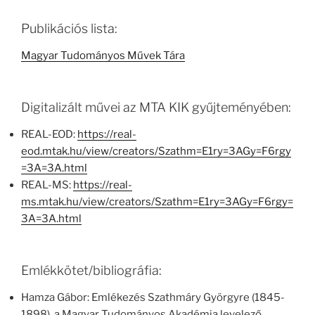
Publikációs lista:
Magyar Tudományos Művek Tára
Digitalizált művei az MTA KIK gyűjteményében:
REAL-EOD:
https://real-
eod.mtak.hu/view/creators/Szathm=E1ry=3AGy=F6rgy
=3A=3A.html
REAL-MS:
https://real-
ms.mtak.hu/view/creators/Szathm=E1ry=3AGy=F6rgy=
3A=3A.html
Emlékkötet/bibliográfia:
Hamza Gábor: Emlékezés Szathmáry Györgyre (1845-
1898), a Magyar Tudományos Akadémia levelező