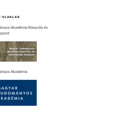
 OLDALAK
nyos Akadémia Könyvtár és
özpont
ányos Akadémia