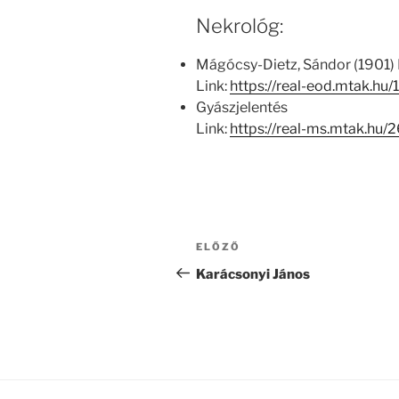
Nekrológ:
Mágócsy-Dietz, Sándor (1901) E
Link:
https://real-eod.mtak.hu
Gyászjelentés
Link:
https://real-ms.mtak.hu/
Bejegyzés
Korábbi
ELŐZŐ
navigáció
bejegyzés
Karácsonyi János