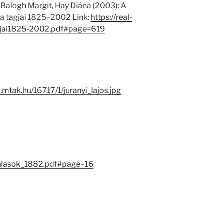
 Balogh Margit, Hay Diána (2003): A
 tagjai 1825–2002 Link:
https://real-
jai1825-2002.pdf#page=619
-i.mtak.hu/16717/1/juranyi_lajos.jpg
nlasok_1882.pdf#page=16