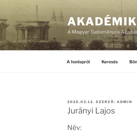
Tartalomhoz
AKADÉMI
A Magyar Tudományos Akadém
A honlapról
Keresés
Bön
BEKÜLDVE:
2025.03.12.
SZERZŐ:
ADMIN
Jurányi Lajos
Név: