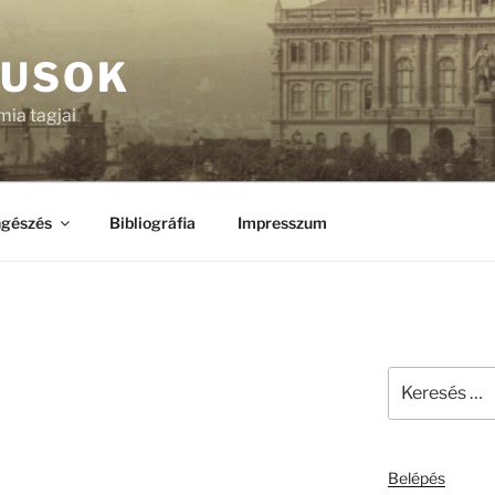
KUSOK
ia tagjai
gészés
Bibliográfia
Impresszum
Keresés
a
következő
kifejezésre:
Belépés