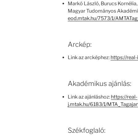
Markó László, Burucs Kornélia,
Magyar Tudományos Akadémia
eod.mtak.hu/7573/1/AMTATag
Arckép:
Link az arcképhez:
https://real
Akadémikus ajánlás:
Link az ajánláshoz:
https://real-
j.mtak.hu/6183/1/MTA_Tagaja
Székfoglaló: