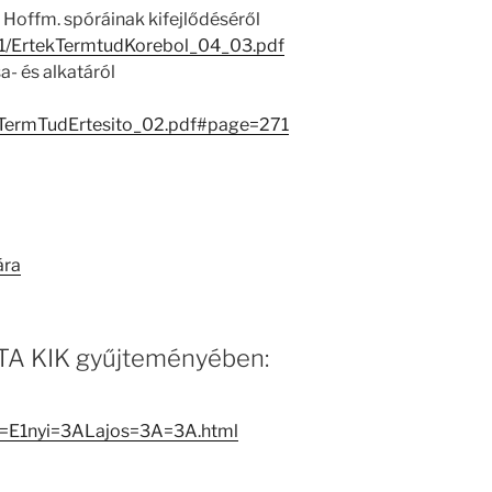
s Hoffm. spóráinak kifejlődéséről
1/1/ErtekTermtudKorebol_04_03.pdf
a- és alkatáról
iTermTudErtesito_02.pdf#page=271
ára
 MTA KIK gyűjteményében:
ur=E1nyi=3ALajos=3A=3A.html