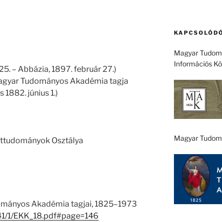
KAPCSOLÓDÓ
Magyar Tudomá
Információs K
5. – Abbázia, 1897. február 27.)
 Magyar Tudományos Akadémia tagja
 1882. június 1.)
Magyar Tudom
ttudományok Osztálya
ományos Akadémia tagjai, 1825–1973
u/41/1/EKK_18.pdf#page=146