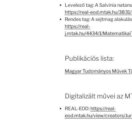
Levelező tag: A Salvinia natan
https://real-eod.mtak.hu/383
Rendes tag: A sejtmag alakulás
https://real-
j.mtak.hu/4434/1/Matematika
Publikációs lista:
Magyar Tudományos Művek T
Digitalizált művei az
REAL-EOD:
https://real-
eod.mtak.hu/view/creators/J