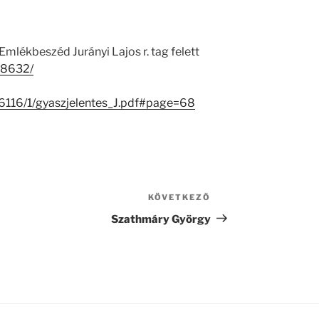
mlékbeszéd Jurányi Lajos r. tag felett
/18632/
26116/1/gyaszjelentes_J.pdf#page=68
KÖVETKEZŐ
Következő
bejegyzés
Szathmáry György