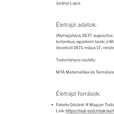
Jurányi Lajos
Életrajzi adatok:
(Nyíregyháza, 1837. augusztus 2
botanikus, egyetemi tanár, a
(levelező 1871. május 17., rendes
Tudományos osztály:
MTA Matematikai és Természe
Életrajzi források:
Fekete Gézáné: A Magyar Tud
Link:
https://real-eod.mtak.h