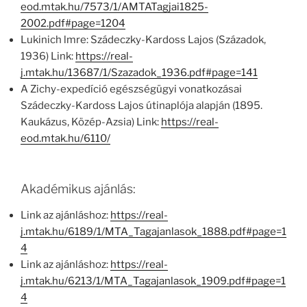
eod.mtak.hu/7573/1/AMTATagjai1825-
2002.pdf#page=1204
Lukinich lmre: Szádeczky-Kardoss Lajos (Századok,
1936) Link:
https://real-
j.mtak.hu/13687/1/Szazadok_1936.pdf#page=141
A Zichy-expedíció egészségügyi vonatkozásai
Szádeczky-Kardoss Lajos útinaplója alapján (1895.
Kaukázus, Közép-Azsia) Link:
https://real-
eod.mtak.hu/6110/
Akadémikus ajánlás:
Link az ajánláshoz:
https://real-
j.mtak.hu/6189/1/MTA_Tagajanlasok_1888.pdf#page=1
4
Link az ajánláshoz:
https://real-
j.mtak.hu/6213/1/MTA_Tagajanlasok_1909.pdf#page=1
4