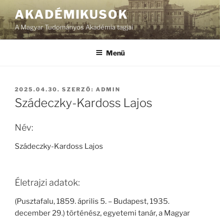
Tartalomhoz
AKADÉMIKUSOK
A Magyar Tudományos Akadémia tagjai
Menü
BEKÜLDVE:
2025.04.30.
SZERZŐ:
ADMIN
Szádeczky-Kardoss Lajos
Név:
Szádeczky-Kardoss Lajos
Életrajzi adatok:
(Pusztafalu, 1859. április 5. – Budapest, 1935.
december 29.) történész, egyetemi tanár, a Magyar