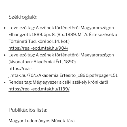
Székfoglaló:
Levelező tag: A czéhek történetéről Magyarországon
Elhangzott: 1889. ápr. 8. (Bp., 1889. MTA. Értekezések a
Történeti Tud. köréből, 14. köt.)
https://real-eod.mtak.hu/904/
Levelező tag: A czéhek történetéről Magyarországon
(kivonatban: Akadémiai Ért., 1890)
https://real-
j.mtak.hu/70/1/AkademiaiErtesito_1890.pdf#page=151
Rendes tag: Még egyszer a csíki székely krónikáról
https://real-eod.mtak.hu/1139/
Publikációs lista:
Magyar Tudományos Művek Tára