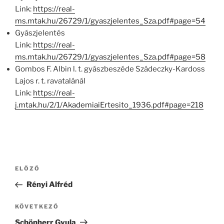
Link:
https://real-
ms.mtak.hu/26729/1/gyaszjelentes_Sza.pdf#page=54
Gyászjelentés
Link:
https://real-
ms.mtak.hu/26729/1/gyaszjelentes_Sza.pdf#page=58
Gombos F. Albin l. t. gyászbeszéde Szádeczky-Kardoss
Lajos r. t. ravatalánál
Link:
https://real-
j.mtak.hu/2/1/AkademiaiErtesito_1936.pdf#page=218
Bejegyzés
Korábbi
ELŐZŐ
navigáció
bejegyzés
Rényi Alfréd
Következő
KÖVETKEZŐ
bejegyzés
Schönherr Gyula