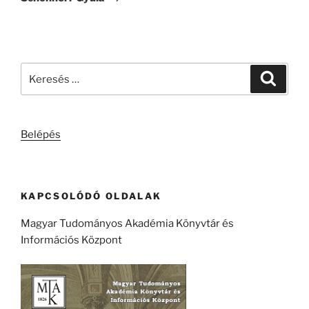
Keresés
Keresé
a
következő
kifejezésre:
Belépés
KAPCSOLÓDÓ OLDALAK
Magyar Tudományos Akadémia Könyvtár és
Információs Központ