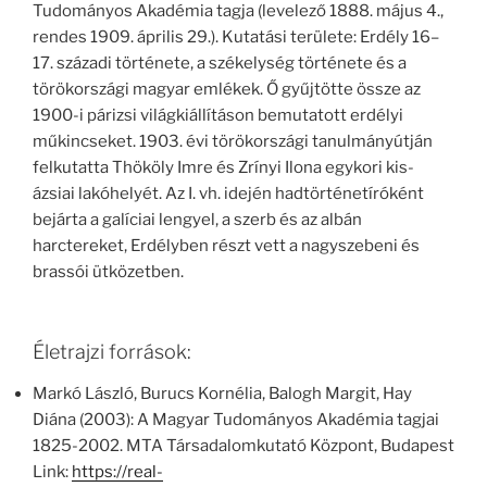
Tudományos Akadémia tagja (levelező 1888. május 4.,
rendes 1909. április 29.). Kutatási területe: Erdély 16–
17. századi története, a székelység története és a
törökországi magyar emlékek. Ő gyűjtötte össze az
1900-i párizsi világkiállításon bemutatott erdélyi
műkincseket. 1903. évi törökországi tanulmányútján
felkutatta Thököly Imre és Zrínyi Ilona egykori kis-
ázsiai lakóhelyét. Az I. vh. idején hadtörténetíróként
bejárta a galíciai lengyel, a szerb és az albán
harctereket, Erdélyben részt vett a nagyszebeni és
brassói ütközetben.
Életrajzi források:
Markó László, Burucs Kornélia, Balogh Margit, Hay
Diána (2003): A Magyar Tudományos Akadémia tagjai
1825-2002. MTA Társadalomkutató Központ, Budapest
Link:
https://real-