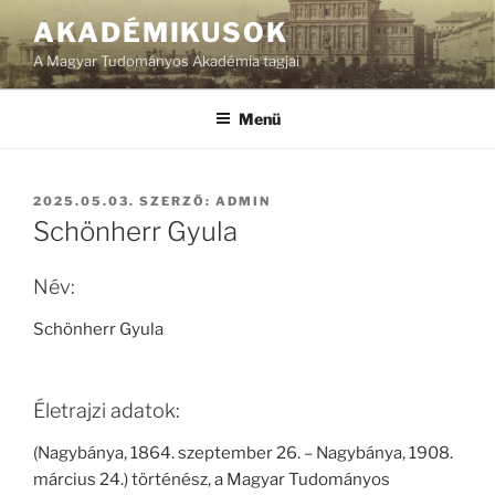
Tartalomhoz
AKADÉMIKUSOK
A Magyar Tudományos Akadémia tagjai
Menü
BEKÜLDVE:
2025.05.03.
SZERZŐ:
ADMIN
Schönherr Gyula
Név:
Schönherr Gyula
Életrajzi adatok:
(Nagybánya, 1864. szeptember 26. – Nagybánya, 1908.
március 24.) történész, a Magyar Tudományos