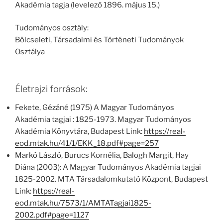
Akadémia tagja (levelező 1896. május 15.)
Tudományos osztály:
Bölcseleti, Társadalmi és Történeti Tudományok
Osztálya
Életrajzi források:
Fekete, Gézáné (1975) A Magyar Tudományos
Akadémia tagjai : 1825-1973. Magyar Tudományos
Akadémia Könyvtára, Budapest Link:
https://real-
eod.mtak.hu/41/1/EKK_18.pdf#page=257
Markó László, Burucs Kornélia, Balogh Margit, Hay
Diána (2003): A Magyar Tudományos Akadémia tagjai
1825-2002. MTA Társadalomkutató Központ, Budapest
Link:
https://real-
eod.mtak.hu/7573/1/AMTATagjai1825-
2002.pdf#page=1127