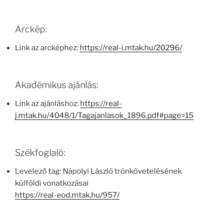
Arckép:
Link az arcképhez:
https://real-i.mtak.hu/20296/
Akadémikus ajánlás:
Link az ajánláshoz:
https://real-
j.mtak.hu/4048/1/Tagajanlasok_1896.pdf#page=15
Székfoglaló:
Levelező tag: Nápolyi László trónkövetelésének
külföldi vonatkozásai
https://real-eod.mtak.hu/957/