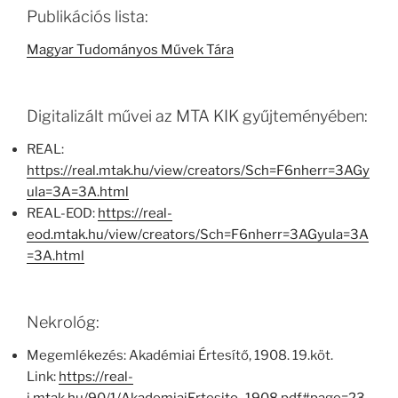
Publikációs lista:
Magyar Tudományos Művek Tára
Digitalizált művei az MTA KIK gyűjteményében:
REAL:
https://real.mtak.hu/view/creators/Sch=F6nherr=3AGy
ula=3A=3A.html
REAL-EOD:
https://real-
eod.mtak.hu/view/creators/Sch=F6nherr=3AGyula=3A
=3A.html
Nekrológ:
Megemlékezés: Akadémiai Értesítő, 1908. 19.köt.
Link:
https://real-