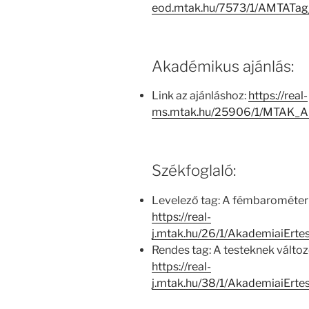
eod.mtak.hu/7573/1/AMTATag
Akadémikus ajánlás:
Link az ajánláshoz:
https://real-
ms.mtak.hu/25906/1/MTAK_A
Székfoglaló:
Levelező tag: A fémbarométerr
https://real-
j.mtak.hu/26/1/AkademiaiErt
Rendes tag: A testeknek változ
https://real-
j.mtak.hu/38/1/AkademiaiErt