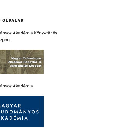
 OLDALAK
nyos Akadémia Könyvtár és
özpont
ányos Akadémia