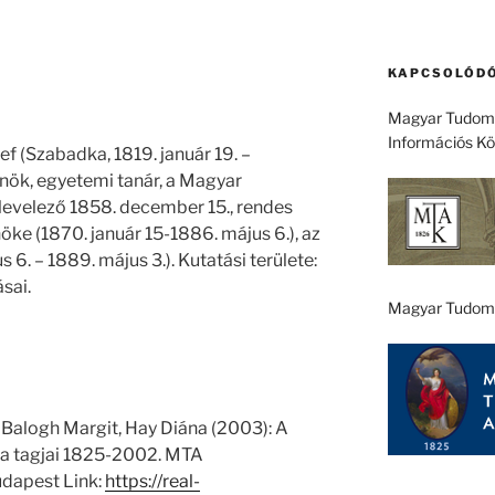
KAPCSOLÓDÓ
Magyar Tudomá
Információs K
 (Szabadka, 1819. január 19. –
nök, egyetemi tanár, a Magyar
evelező 1858. december 15., rendes
lnöke (1870. január 15-1886. május 6.), az
. – 1889. május 3.). Kutatási területe:
sai.
Magyar Tudom
 Balogh Margit, Hay Diána (2003): A
 tagjai 1825-2002. MTA
dapest Link:
https://real-