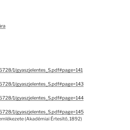
ára
26728/1/gyaszjelentes_S.pdf#page=141
/26728/1/gyaszjelentes_S.pdf#page=143
/26728/1/gyaszjelentes_S.pdf#page=144
/26728/1/gyaszjelentes_S.pdf#page=145
 emlékezete (Akadémiai Értesítő, 1892)