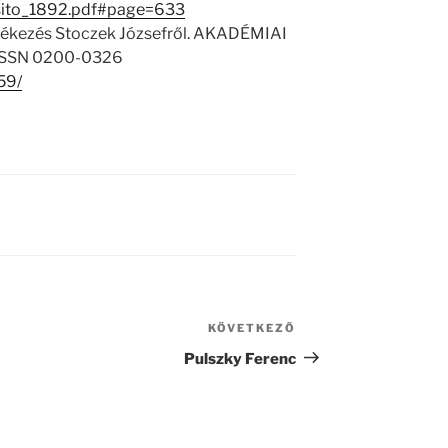
esito_1892.pdf#page=633
ékezés Stoczek Józsefről. AKADÉMIAI
. ISSN 0200-0326
59/
KÖVETKEZŐ
Következő
bejegyzés
Pulszky Ferenc