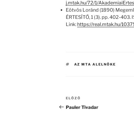
j.mtak.hu/72/1/AkademiaiErt
Eötvös Loránd (1890) Megeml
ÉRTESÍTŐ, 1 (3). pp. 402-403
Link:
https://real.mtak.hu/1037
CÍMKÉK
AZ MTA ALELNÖKE
Bejegyzés
Korábbi
ELŐZŐ
navigáció
bejegyzés
Pauler Tivadar