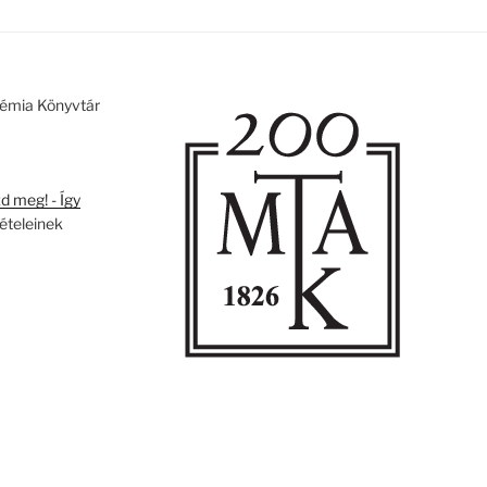
émia Könyvtár
 meg! - Így
tételeinek