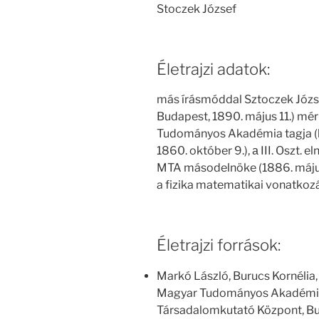
Stoczek József
Életrajzi adatok:
más írásmóddal Sztoczek József
Budapest, 1890. május 11.) mér
Tudományos Akadémia tagja (l
1860. október 9.), а III. Oszt. e
MTA másodelnöke (1886. május 6
a fizika matematikai vonatkozá
Életrajzi források:
Markó László, Burucs Kornélia,
Magyar Tudományos Akadémia
Társadalomkutató Központ, Bu