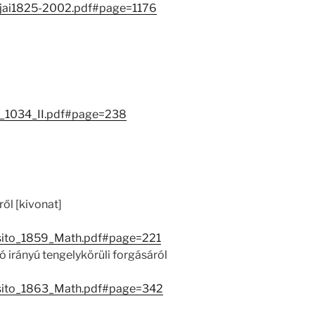
jai1825-2002.pdf#page=1176
_1034_II.pdf#page=238
ől [kivonat]
esito_1859_Math.pdf#page=221
ó irányú tengelykörüli forgásáról
esito_1863_Math.pdf#page=342