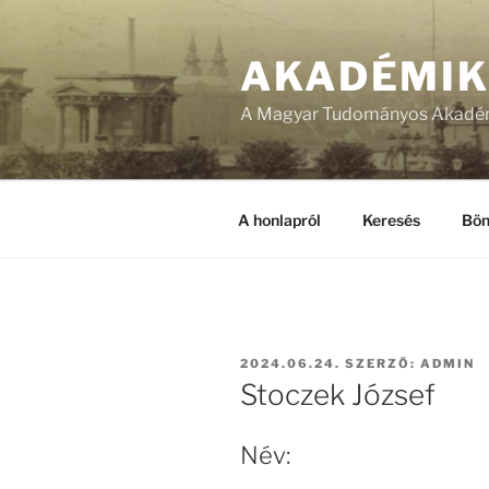
Tartalomhoz
AKADÉMI
A Magyar Tudományos Akadém
A honlapról
Keresés
Bön
BEKÜLDVE:
2024.06.24.
SZERZŐ:
ADMIN
Stoczek József
Név: