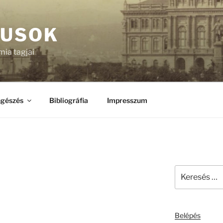
KUSOK
ia tagjai
gészés
Bibliográfia
Impresszum
Keresés
a
következő
kifejezésre:
Belépés