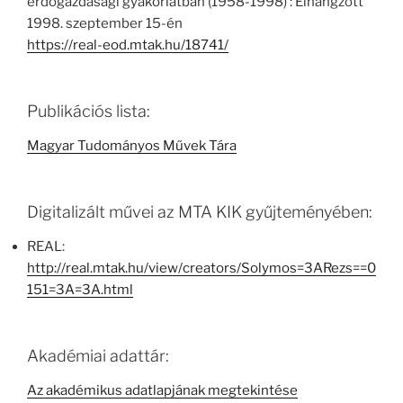
erdőgazdasági gyakorlatban (1958-1998) : Elhangzott
1998. szeptember 15-én
https://real-eod.mtak.hu/18741/
Publikációs lista:
Magyar Tudományos Művek Tára
Digitalizált művei az MTA KIK gyűjteményében:
REAL:
http://real.mtak.hu/view/creators/Solymos=3ARezs==0
151=3A=3A.html
Akadémiai adattár:
Az akadémikus adatlapjának megtekintése