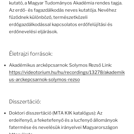
kutató, a Magyar Tudományos Akadémia rendes tagja.
Az erdő- és fagazdálkodás neves kutatója. Nevéhez
fűződnek különböző, természetközeli
erdőgazdálkodással kapcsolatos erdőfelújítási és
erdőnevelési eljárások.
Életrajzi források:
Akadémikus arcképcsarnok: Solymos Rezső Link:
https://videotorium.hu/hu/recordings/13278/akademik
us-arckepcsarnok-solymos-rezso
Disszertáció:
Doktori disszertáció (MTA KIK katalógus): Az
erdeifenyő, a feketefenyő és a lucfenyő állományok
fatermése és nevelésük irányelvei Magyarországon