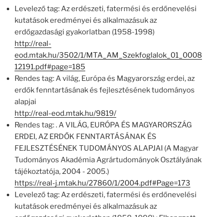
Levelező tag: Az erdészeti, fatermési és erdőnevelési
kutatások eredményei és alkalmazásuk az
erdőgazdasági gyakorlatban (1958-1998)
http://real-
eod.mtak.hu/3502/1/MTA_AM_Szekfoglalok_01_0008
12191.pdf#page=185
Rendes tag: A világ, Európa és Magyarország erdei, az
erdők fenntartásának és fejlesztésének tudományos
alapjai
http://real-eod.mtak.hu/9819/
Rendes tag: . A VILÁG, EURÓPA ÉS MAGYARORSZÁG
ERDEI, AZ ERDŐK FENNTARTÁSÁNAK ÉS
FEJLESZTÉSÉNEK TUDOMÁNYOS ALAPJAI (A Magyar
Tudományos Akadémia Agrártudományok Osztályának
tájékoztatója, 2004 - 2005.)
https://real-j.mtak.hu/27860/1/2004.pdf#Page=173
Levelező tag: Az erdészeti, fatermési és erdőnevelési
kutatások eredményei és alkalmazásuk az