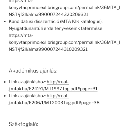
https://mta-
konyvtar.primo.exlibrisgroup.com/permalink/36MTA_I
NST/jf2ll/alma990007244320209321
Kandidátusi disszertáció (MTA KIK katalógus):
Nyugatdunántúli erdeifenyveseink fatermése
https://mta-
konyvtar.primo.exlibrisgroup.com/permalink/36MTA_I
NST/jf2ll/alma990007244310209321
Akadémikus ajánlás:
Link az ajánláshoz:
http://real-
j.mtak.hu/6242/1/MT1997Tag.pdf#page=31
Link az ajánláshoz:
http://real-
j.mtak.hu/6206/1/MT2003Tag.pdf#page=38
Székfoglaló: