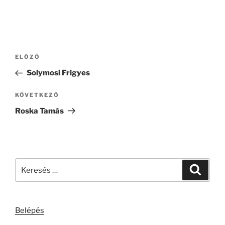
Bejegyzés
Korábbi
ELŐZŐ
navigáció
bejegyzés
Solymosi Frigyes
Következő
KÖVETKEZŐ
bejegyzés
Roska Tamás
Keresés
Keresé
a
következő
kifejezésre:
Belépés