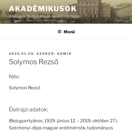
Tartalomhoz
AKADÉMIKUSOK
A Magyar Tudományos Akadémia tagjai
Menü
BEKÜLDVE:
2023.01.09.
SZERZŐ:
ADMIN
Solymos Rezső
Név:
Solymos Rezső
Életrajzi adatok:
(Bejcgyertyános, 1929. június 12. – 2019. október 27.)
Széchenyi-díjas magyar erdőmérnök, tudományos